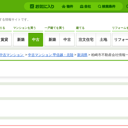
トする情報サイトです。
りる
マンションを買う
一戸建てを買う
建てる
リフォーム
賃貸
新築
中古
新築
中古
注文住宅
土地
リフォ
中古マンション
>
中古マンション 甲信越・北陸
>
新潟県
>
柏崎市不動産会社情報