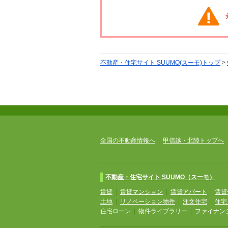
不動産・住宅サイト SUUMO(スーモ)トップ
>
全国の不動産情報へ
|
甲信越・北陸トップへ
不動産・住宅サイト SUUMO（スーモ）
賃貸
|
賃貸マンション
|
賃貸アパート
|
賃貸
土地
|
リノベーション物件
|
注文住宅
|
住宅
住宅ローン
|
物件ライブラリー
|
ファイナン