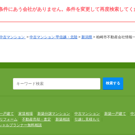
条件にあう会社がありません。条件を変更して再度検索してく
中古マンション
>
中古マンション 甲信越・北陸
>
新潟県
>
柏崎市不動産会社情報
検索する
一戸建て
|
家賃相場
|
新築分譲マンション
|
中古マンション
|
新築一戸建て
|
中
リフォーム
|
不動産売却・査定
|
新築相談
|
引越し見積もり
|
シャルプランナー無料相談