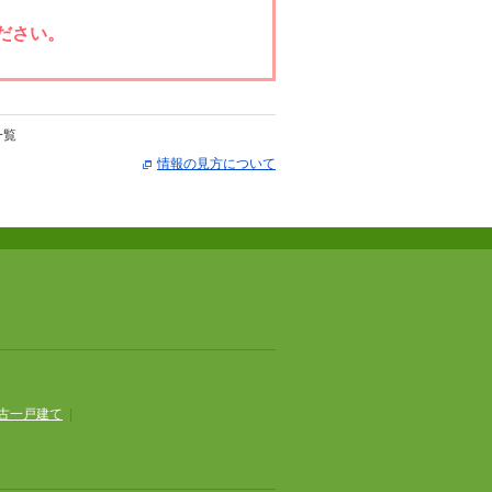
ださい。
一覧
情報の見方について
古一戸建て
|