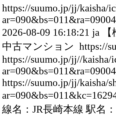
https://suumo.jp/jj/kaisha/
ar=090&bs=011&ra=0900
2026-08-09 16:18:21
ja
【
中古マンション
https://s
https://suumo.jp/jj//kaisha
ar=090&bs=011&ra=0900
https://suumo.jp/jj/kaisha
ar=090&bs=011&kc=1629
線名：JR長崎本線 駅名：