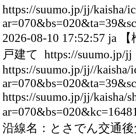
https://suumo.jp/jj/kaisha/
ar=070&bs=020&ta=39&s
2026-08-10 17:52:57
ja
【
戸建て
https://suumo.jp/jj
https://suumo.jp/jj//kaisha
ar=070&bs=020&ta=39&s
https://suumo.jp/jj/kaisha
ar=070&bs=020&kc=1648
沿線名：とさでん交通後