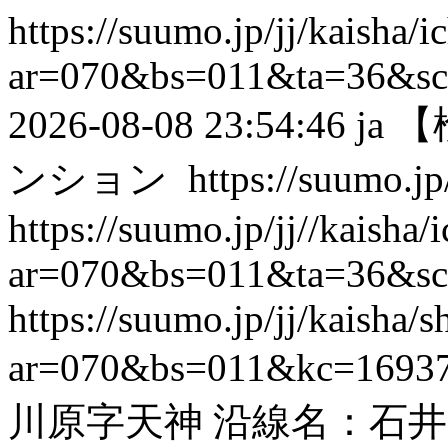
https://suumo.jp/jj/kaisha/
ar=070&bs=011&ta=36&s
2026-08-08 23:54:46
ja
【
ンション
https://suumo.jp/
https://suumo.jp/jj//kaisha
ar=070&bs=011&ta=36&s
https://suumo.jp/jj/kaisha
ar=070&bs=011&kc=1693
川原字天神 沿線名：石