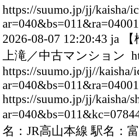
https://suumo.jp/jj/kaisha/
ar=040&bs=011&ra=0400
2026-08-07 12:20:43
ja
【
上滝／中古マンション
h
https://suumo.jp/jj//kaisha
ar=040&bs=011&ra=0400
https://suumo.jp/jj/kaisha
ar=040&bs=011&kc=0784
名：JR高山本線 駅名：富