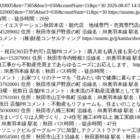
0&ra=020005&rn=7385&bse3=030&countNum=11&pc=30
2026-08-07 14:3
30&ra=020005&rn=7385&bse3=030&countNum=11&pc=30
https://suumo.
間：- 徒歩時間：20分
Rコメント：イエステーション秋田本店・能代店 地域専門・売買専
=145289002
住所：秋田市保戸野原の町 沿線名：JR奥羽本線 駅名：
PRコメント：(株)財産コンサルティング
https://suumo.jp/jj/kaish
-
日・祝日(365日予約可) 店舗PRコメント：購入前も購入後
30&kc=152079001
住所：秋田市寺内蛭根3 沿線名：JR奥羽本線 駅
5年 新築工事から不動産売買まであらゆるニーズにお応えします。
htt
JR奥羽本線 駅名：秋田 バス時間：- 徒歩時間：-
店舗PRコメント：お家づくりのテーマを『住みたい街で健康に暮ら
=137920001
住所：秋田市保戸野原の町 沿線名：JR奥羽本線 駅名
水曜・日曜・祝祭日 店舗PRコメント：未来流の不動産流通業とし
=137931001
住所：秋田市山王中島町 沿線名：JR奥羽本線 駅名：秋
日、祝日 店舗PRコメント：不動産もリフォームも、住まいのこと
=150300002
住所：秋田市八橋三和町 沿線名：JR奥羽本線 駅名：秋
住まいづくりは人間づくり。2×4住宅 施工40年以上 施工実績18
R奥羽本線 駅名：秋田 バス時間：- 徒歩時間：47分
ント：パナソニックビルダーグループに加盟しテクノストラクチャー
=169545001
住所：秋田市山王3 沿線名：秋田新幹線 駅名：秋田 バ