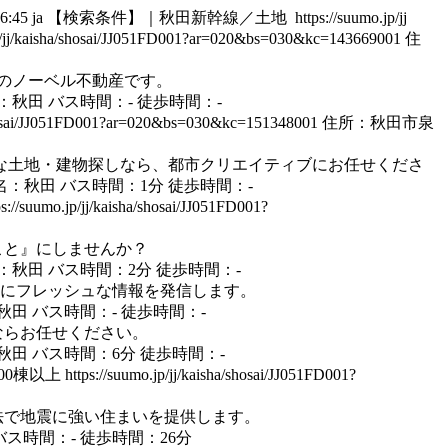
6:45
ja
【検索条件】｜秋田新幹線／土地
https://suumo.jp/jj
jp/jj/kaisha/shosai/JJ051FD001?ar=020&bs=030&kc=143669001
住
門店のノーベル不動産です。
秋田 バス時間：- 徒歩時間：-
a/shosai/JJ051FD001?ar=020&bs=030&kc=151348001
住所：秋田市泉
も安心な土地・建物探しなら、都市クリエイティブにお任せくださ
名：秋田 バス時間：1分 徒歩時間：-
ps://suumo.jp/jj/kaisha/shosai/JJ051FD001?
すこと』にしませんか？
：秋田 バス時間：2分 徒歩時間：-
て常にフレッシュな情報を発信します。
田 バス時間：- 徒歩時間：-
ならお任せください。
田 バス時間：6分 徒歩時間：-
00棟以上
https://suumo.jp/jj/kaisha/shosai/JJ051FD001?
工法で地震に強い住まいを提供します。
ス時間：- 徒歩時間：26分