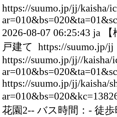
https://suumo.jp/jj/kaisha/
ar=010&bs=020&ta=01&s
2026-08-07 06:25:43
ja
【
戸建て
https://suumo.jp/jj
https://suumo.jp/jj//kaisha
ar=010&bs=020&ta=01&s
https://suumo.jp/jj/kaisha
ar=010&bs=020&kc=1382
花園2-- バス時間：- 徒