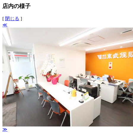
店内の様子
[
閉じる
]
≪
≫