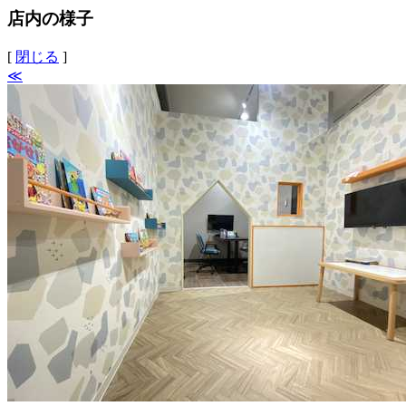
店内の様子
[
閉じる
]
≪