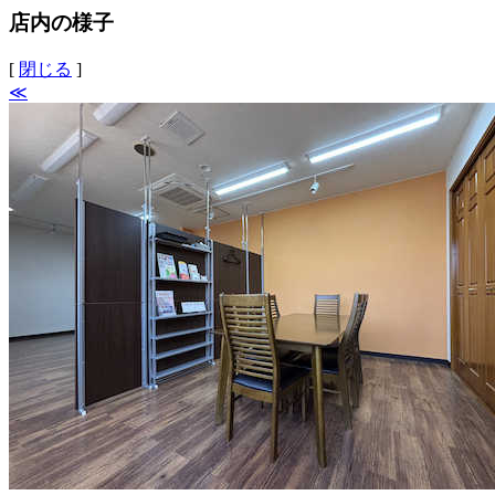
店内の様子
[
閉じる
]
≪