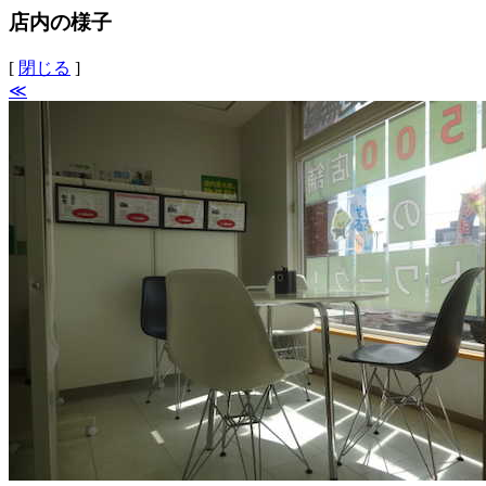
店内の様子
[
閉じる
]
≪