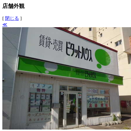
店舗外観
[
閉じる
]
≪