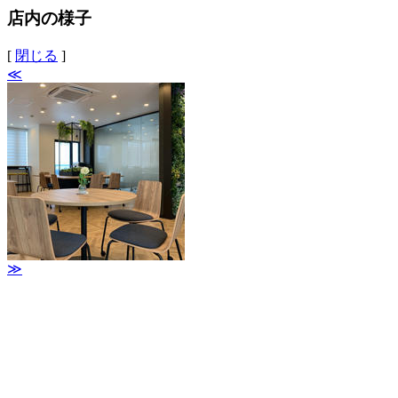
店内の様子
[
閉じる
]
≪
≫