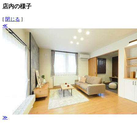
店内の様子
[
閉じる
]
≪
≫