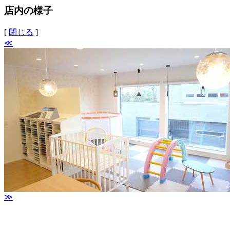
店内の様子
[
閉じる
]
≪
≫