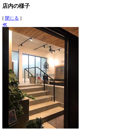
店内の様子
[
閉じる
]
≪