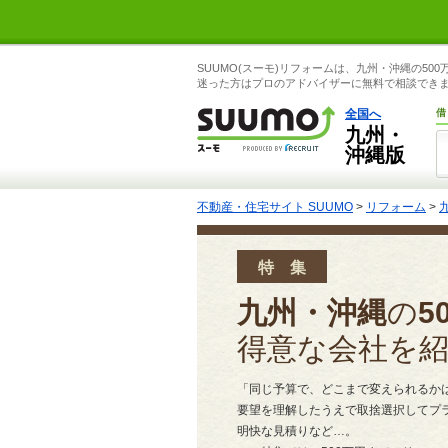
SUUMO(スーモ)リフォームは、九州・沖縄の
迷った方はプロのアドバイザーに無料で相談でき
全国へ
借
九州・
沖縄版
不動産・住宅サイト SUUMO
>
リフォーム
>
特 集
九州・沖縄
の
5
得意な会社を
「同じ予算で、どこまで変えられるか
要望を理解したうえで取捨選択してプ
明快な見積りなど…。