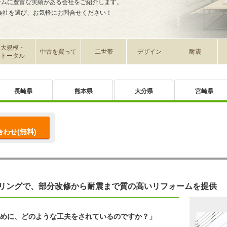
ームに豊富な実績がある会社をご紹介します。
会社を選び、お気軽にお問合せください！
大規模・
中古を買って
二世帯
デザイン
耐震
トータル
長崎県
熊本県
大分県
宮崎県
わせ(無料)
リングで、部分改修から耐震まで質の高いリフォームを提供
めに、どのような工夫をされているのですか？」