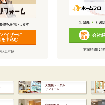
1. 登録
2. 紹
要望をお伺いします
無料
ドバイザーに
会社
匿名
談を申込む
[営業時間] 2
申込み可能
大規模トータル
ム
リフォーム