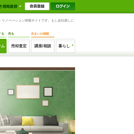
ム・リノベーション情報サイトです。もし会社探しに
する
売る
住まいの相談
ーム
売却査定
講座/相談
暮らし