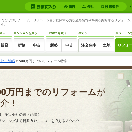
500万円までのリフォーム・リノベーションに関するお役立ち情報や事例を紹介するリフォー
ます。
りる
マンションを買う
一戸建てを買う
建てる
リフォーム
賃貸
新築
中古
新築
中古
注文住宅
土地
リフォ
九州・沖縄
> 500万円までのリフォーム特集
00万円までのリフォーム
が
紹介！
は、実は会社の選択が鍵？！」
ランニングする提案力や、コストを抑えるノウハウ、