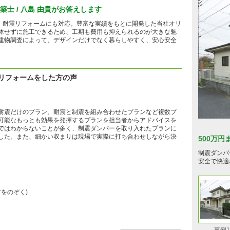
士 / 八島 由貴がお答えします
ん、耐震リフォームにも対応。豊富な実績をもとに開発した当社オリ
体せずに施工できるため、工期も費用も抑えられるのが大きな魅
建物調査によって、デザインだけでなく暮らしやすく、安心安全
のリフォームをした方の声
耐震だけのプラン、耐震と制震を組み合わせたプランなど複数プ
可能なもっとも効果を発揮するプランを担当者からアドバイスを
ではわからないことが多く、制震ダンパーを取り入れたプランに
した。また、細かい収まりは現場で実際に打ち合わせしながら決
500万
制震ダンパ
安全で快適
アをのぞく)