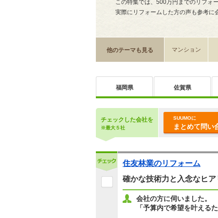
この特集では、500万円までのリフォ
実際にリフォームした方の声も参考に
マンション
他のテーマも見る
福岡県
佐賀県
SUUMOに
チェックした会社を
まとめて問い合
※最大５社
住友林業のリフォーム
確かな技術力と入念なヒア
会社の方に伺いました。
「予算内で希望を叶えるた