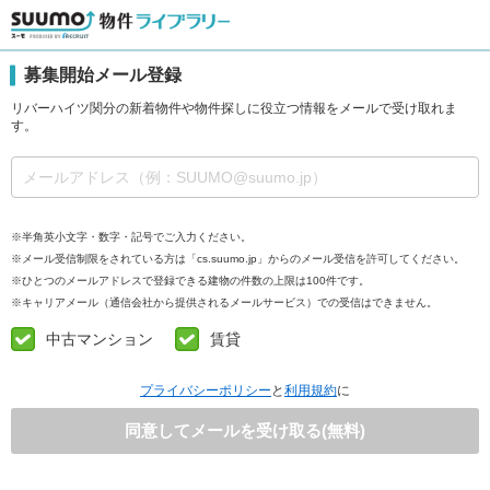
募集開始メール登録
リバーハイツ関分の新着物件や物件探しに役立つ情報をメールで受け取れま
す。
※半角英小文字・数字・記号でご入力ください。
※メール受信制限をされている方は「cs.suumo.jp」からのメール受信を許可してください。
※ひとつのメールアドレスで登録できる建物の件数の上限は100件です。
※キャリアメール（通信会社から提供されるメールサービス）での受信はできません。
中古マンション
賃貸
プライバシーポリシー
と
利用規約
に
同意してメールを受け取る(無料)