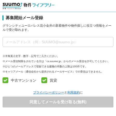
募集開始メール登録
グランシティユーロパレス花小金井の新着物件や物件探しに役立つ情報をメー
ルで受け取れます。
※半角英小文字・数字・記号でご入力ください。
※メール受信制限をされている方は「cs.suumo.jp」からのメール受信を許可してください。
※ひとつのメールアドレスで登録できる建物の件数の上限は100件です。
※キャリアメール（通信会社から提供されるメールサービス）での受信はできません。
中古マンション
賃貸
プライバシーポリシー
と
利用規約
に
同意してメールを受け取る(無料)