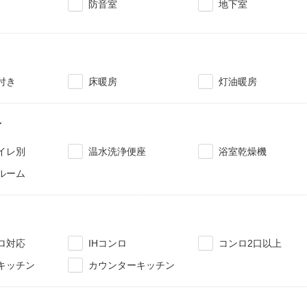
防音室
地下室
付き
床暖房
灯油暖房
レ
イレ別
温水洗浄便座
浴室乾燥機
ルーム
ロ対応
IHコンロ
コンロ2口以上
キッチン
カウンターキッチン