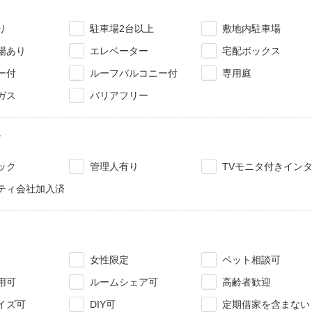
り
駐車場2台以上
敷地内駐車場
場あり
エレベーター
宅配ボックス
ー付
ルーフバルコニー付
専用庭
ガス
バリアフリー
ィ
ック
管理人有り
TVモニタ付きイン
ティ会社加入済
女性限定
ペット相談可
用可
ルームシェア可
高齢者歓迎
イズ可
DIY可
定期借家を含まない