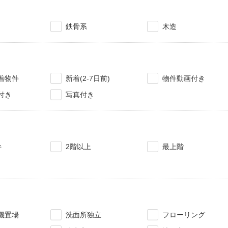
鉄骨系
木造
着物件
新着(2-7日前)
物件動画付き
付き
写真付き
件
2階以上
最上階
機置場
洗面所独立
フローリング