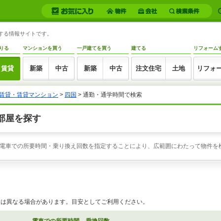
トする情報サイトです。
りる
マンションを買う
一戸建てを買う
建てる
リフォーム
賃貸
新築
中古
新築
中古
注文住宅
土地
リフォ
賃貸・賃貸マンション
>
四国
>
通勤・通学時間で検索
部屋を探す
電車での所要時間・乗り換え回数を指定することにより、広範囲にわたって物件を
とは異なる場合があります。目安としてご利用ください。
電車での所要時間
乗換回数