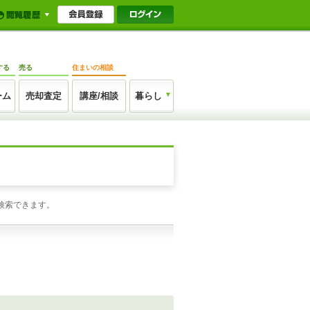
する
売る
住まいの相談
ーム
売却査定
講座/相談
暮らし
検索できます。