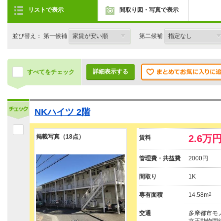
リストで表示
間取り図・写真で表示
並び替え： 第一候補
第二候補
詳細表示する
すべてをチェック
NKハイツ 2階
掲載写真（18点）
2.6万
賃料
管理費・共益費
2000円
間取り
1K
専有面積
14.58m
2
交通
多摩都市モノ