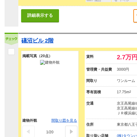
詳細表示する
礒沼ビル 2階
掲載写真（20点）
2.7万
賃料
管理費・共益費
3000円
間取り
ワンルーム
専有面積
17.75m
2
交通
京王高尾線/
京王高尾線/
ＪＲ横浜線/
建物外観
間取り図を見る
住所
東京都八王
1
/
20
取り扱い店舗
(株)タウン