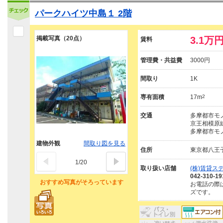
パークハイツ中島１ 2階
掲載写真（20点）
3.1万
賃料
管理費・共益費
3000円
間取り
1K
専有面積
17m
2
交通
多摩都市モノ
京王相模原線
多摩都市モノ
建物外観
間取り図を見る
住所
東京都八王
1
/
20
取り扱い店舗
(株)賃貸
042-310-19
おすすめ写真がそろっています
お電話の際
ズです。