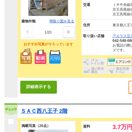
交通
ＪＲ中央線/
京王高尾線/
京王高尾線/
建物外観
間取り図を見る
住所
東京都八王
1
/
20
取り扱い店舗
アエラス立川
042-548-08
おすすめ写真がそろっています
お電話の際
ズです。
詳細表示する
ＳＡＣ西八王子 2階
掲載写真（20点）
3.7万
賃料