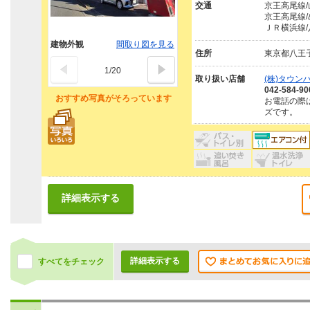
交通
京王高尾線/
京王高尾線/
ＪＲ横浜線/
建物外観
間取り図を見る
住所
東京都八王
1
/
20
取り扱い店舗
(株)タウン
042-584-90
おすすめ写真がそろっています
お電話の際
ズです。
詳細表示する
詳細表示する
すべてをチェック