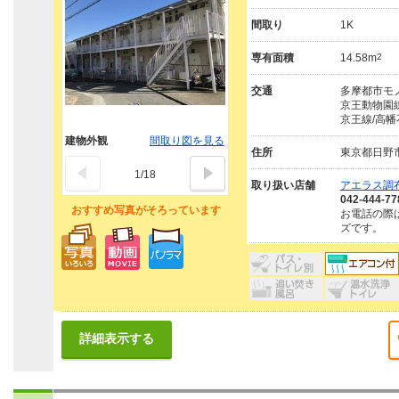
間取り
1K
専有面積
14.58m
2
交通
多摩都市モノ
京王動物園線
京王線/高幡
建物外観
間取り図を見る
住所
東京都日野
1
/
18
取り扱い店舗
アエラス調布
042-444-77
おすすめ写真がそろっています
お電話の際
ズです。
詳細表示する