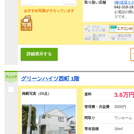
取り扱い店舗
(株)賃貸
042-310-19
おすすめ写真がそろっています
お電話の際
ズです。
詳細表示する
グリーンハイツ西町 1階
掲載写真（20点）
3.6万
賃料
管理費・共益費
3000円
間取り
ワンルーム
専有面積
16m
2