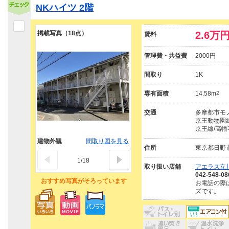
NKハイツ 2階
掲載写真（18点）
2.6万
賃料
管理費・共益費
2000円
間取り
1K
専有面積
14.58m
2
交通
多摩都市モノ
京王動物園線
京王線/高幡
建物外観
間取り図を見る
住所
東京都日野
1
/
18
取り扱い店舗
アエラス立川
042-548-08
おすすめ写真がそろっています
お電話の際
ズです。