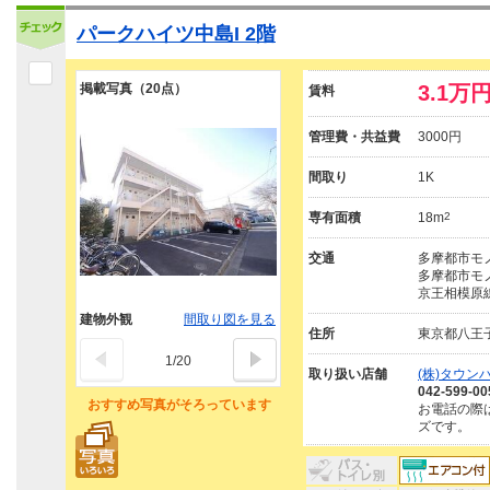
パークハイツ中島I 2階
掲載写真（20点）
3.1万
賃料
管理費・共益費
3000円
間取り
1K
専有面積
18m
2
交通
多摩都市モノ
多摩都市モノ
京王相模原線
建物外観
間取り図を見る
住所
東京都八王
1
/
20
取り扱い店舗
(株)タウン
042-599-00
おすすめ写真がそろっています
お電話の際
ズです。