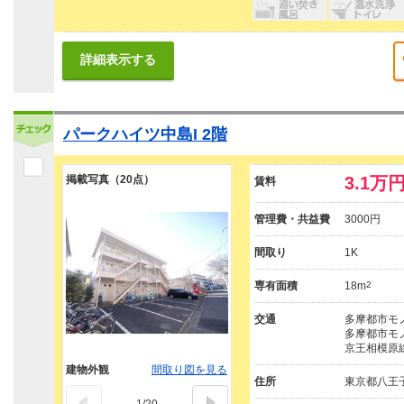
詳細表示する
パークハイツ中島I 2階
掲載写真（20点）
3.1万
賃料
管理費・共益費
3000円
間取り
1K
専有面積
18m
2
交通
多摩都市モノ
多摩都市モノ
京王相模原線
建物外観
間取り図を見る
住所
東京都八王