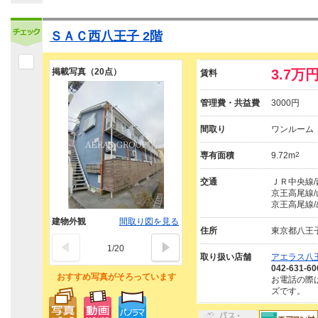
ＳＡＣ西八王子 2階
掲載写真（20点）
3.7万
賃料
管理費・共益費
3000円
間取り
ワンルーム
専有面積
9.72m
2
交通
ＪＲ中央線/
京王高尾線/
京王高尾線/
建物外観
間取り図を見る
住所
東京都八王
1
/
20
取り扱い店舗
アエラス八王
042-631-60
おすすめ写真がそろっています
お電話の際
ズです。