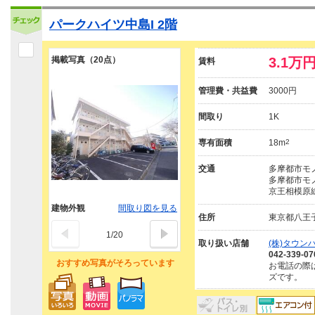
パークハイツ中島I 2階
掲載写真（20点）
3.1万
賃料
管理費・共益費
3000円
間取り
1K
専有面積
18m
2
交通
多摩都市モノ
多摩都市モノ
京王相模原線
建物外観
間取り図を見る
住所
東京都八王
1
/
20
取り扱い店舗
(株)タウン
042-339-07
おすすめ写真がそろっています
お電話の際
ズです。