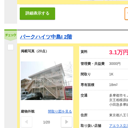
詳細表示する
パークハイツ中島I 2階
掲載写真（20点）
3.1万
賃料
管理費・共益費
3000円
間取り
1K
専有面積
18m
2
交通
多摩都市モノ
京王相模原線
小田急多摩線
建物外観
間取り図を見る
住所
東京都八王
1
/
20
取り扱い店舗
アエラス立川