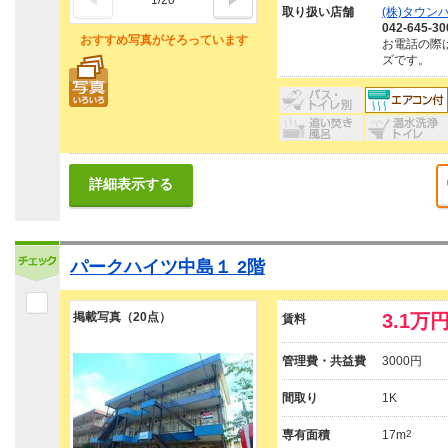
1
/
20
取り扱い店舗
(株)タウン
042-645-30
おすすめ写真がそろっています
お電話の際
ズです。
詳細表示する
パークハイツ中島１ 2階
掲載写真（20点）
3.1万
賃料
管理費・共益費
3000円
間取り
1K
専有面積
17m
2