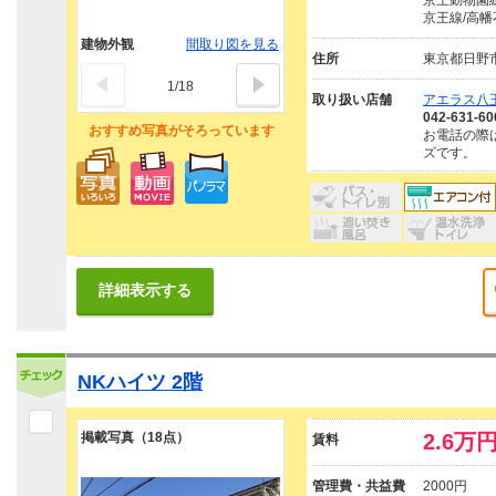
京王動物園線
京王線/高幡
建物外観
間取り図を見る
住所
東京都日野
1
/
18
取り扱い店舗
アエラス八王
042-631-60
おすすめ写真がそろっています
お電話の際
ズです。
詳細表示する
NKハイツ 2階
掲載写真（18点）
2.6万
賃料
管理費・共益費
2000円