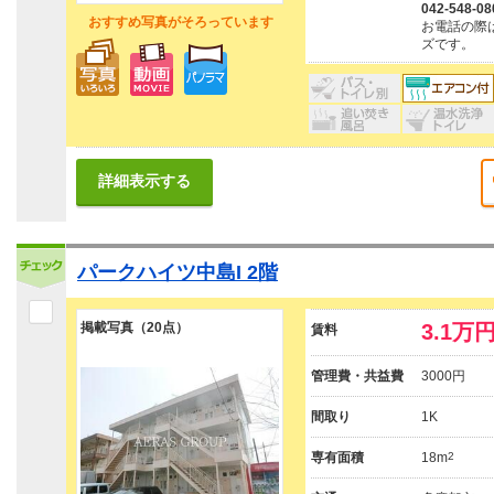
042-548-08
おすすめ写真がそろっています
お電話の際
ズです。
詳細表示する
パークハイツ中島I 2階
掲載写真（20点）
3.1万
賃料
管理費・共益費
3000円
間取り
1K
専有面積
18m
2