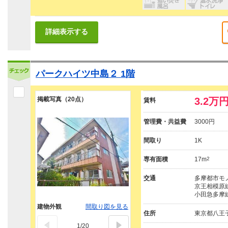
詳細表示する
パークハイツ中島２ 1階
掲載写真（20点）
3.2万
賃料
管理費・共益費
3000円
間取り
1K
専有面積
17m
2
交通
多摩都市モノ
京王相模原線
小田急多摩線
建物外観
間取り図を見る
住所
東京都八王
1
/
20