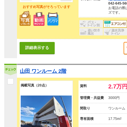
042-645-56
おすすめ写真がそろっています
お電話の際
ズです。
詳細表示する
山田 ワンルーム 2階
掲載写真（20点）
2.7万
賃料
管理費・共益費
3000円
間取り
ワンルーム
専有面積
17.75m
2