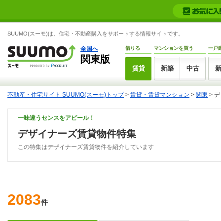
SUUMO(スーモ)は、住宅・不動産購入をサポートする情報サイトです。
全国へ
借りる
マンションを買う
一戸
関東版
賃貸
新築
中古
不動産・住宅サイト SUUMO(スーモ)トップ
>
賃貸・賃貸マンション
>
関東
>
デ
一味違うセンスをアピール！
デザイナーズ賃貸物件特集
この特集はデザイナーズ賃貸物件を紹介しています
2083
件