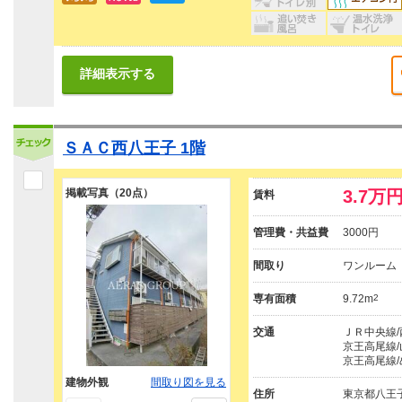
詳細表示する
ＳＡＣ西八王子 1階
掲載写真（20点）
3.7万
賃料
管理費・共益費
3000円
間取り
ワンルーム
専有面積
9.72m
2
交通
ＪＲ中央線/
京王高尾線/
京王高尾線/
建物外観
間取り図を見る
住所
東京都八王