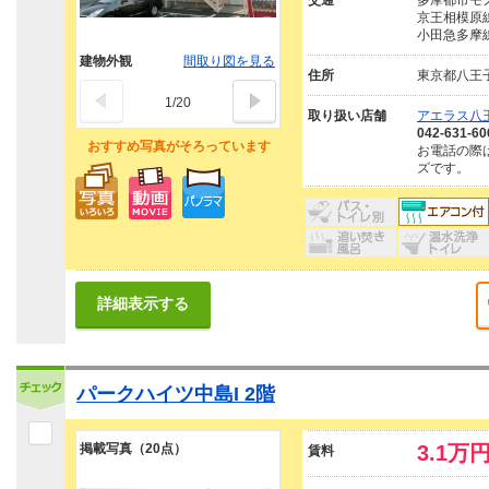
交通
多摩都市モノ
京王相模原線
小田急多摩線
建物外観
間取り図を見る
住所
東京都八王
1
/
20
取り扱い店舗
アエラス八王
042-631-60
おすすめ写真がそろっています
お電話の際
ズです。
詳細表示する
パークハイツ中島I 2階
掲載写真（20点）
3.1万
賃料