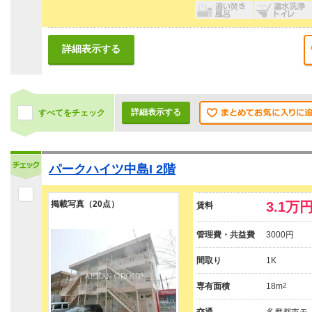
詳細表示する
詳細表示する
すべてをチェック
パークハイツ中島I 2階
掲載写真（20点）
3.1万
賃料
管理費・共益費
3000円
間取り
1K
専有面積
18m
2