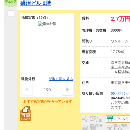
礒沼ビル 2階
掲載写真（20点）
2.7万
賃料
管理費・共益費
3000円
間取り
ワンルーム
専有面積
17.75m
2
交通
京王高尾線/
京王高尾線/
ＪＲ横浜線/
建物外観
間取り図を見る
住所
東京都八王
1
/
20
取り扱い店舗
(株)タウン
042-645-30
おすすめ写真がそろっています
お電話の際
ズです。