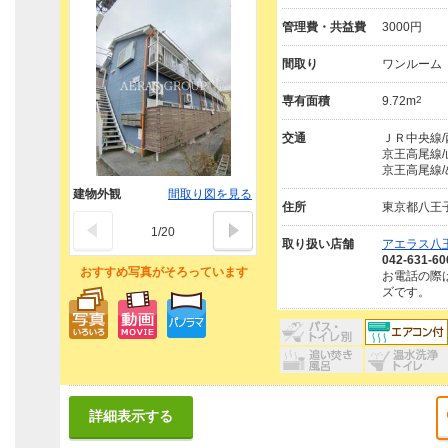
管理費・共益費
3000円
間取り
ワンルーム
専有面積
9.72m
2
交通
ＪＲ中央線/
京王高尾線/
京王高尾線/
建物外観
間取り図を見る
住所
東京都八王
1
/
20
取り扱い店舗
アエラス八王
042-631-60
おすすめ写真がそろっています
お電話の際
ズです。
詳細表示する