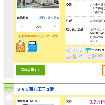
交通
ＪＲ中央線/
ＪＲ青梅線/
ＪＲ南武線/
建物外観
間取り図を見る
住所
東京都国分
1
/
20
取り扱い店舗
(株)タウン
042-323-48
おすすめ写真がそろっています
お電話の際
ズです。
詳細表示する
ＳＡＣ西八王子 1階
掲載写真（20点）
3.7万
賃料