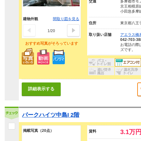
交通
多摩都市モノ
京王相模原線
小田急多摩線
建物外観
間取り図を見る
住所
東京都八王
1
/
20
取り扱い店舗
アエラス橋本
042-703-38
おすすめ写真がそろっています
お電話の際
ズです。
詳細表示する
パークハイツ中島I 2階
掲載写真（20点）
3.1万
賃料