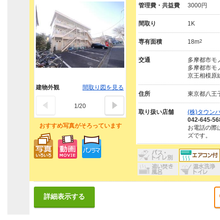
管理費・共益費
3000円
間取り
1K
専有面積
18m
2
交通
多摩都市モノ
多摩都市モノ
京王相模原線
建物外観
間取り図を見る
住所
東京都八王
1
/
20
取り扱い店舗
(株)タウン
042-645-56
おすすめ写真がそろっています
お電話の際
ズです。
詳細表示する