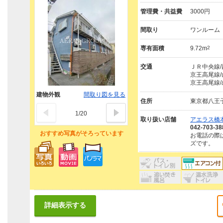
管理費・共益費
3000円
間取り
ワンルーム
専有面積
9.72m
2
交通
ＪＲ中央線/
京王高尾線/
京王高尾線/
建物外観
間取り図を見る
住所
東京都八王
1
/
20
取り扱い店舗
アエラス橋本
042-703-38
おすすめ写真がそろっています
お電話の際
ズです。
詳細表示する