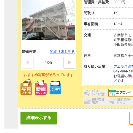
管理費・共益費
3000円
間取り
1K
専有面積
18m
2
交通
多摩都市モノ
京王相模原線
小田急多摩線
建物外観
間取り図を見る
住所
東京都八王
1
/
20
取り扱い店舗
アエラス調布
042-444-77
おすすめ写真がそろっています
お電話の際
ズです。
詳細表示する