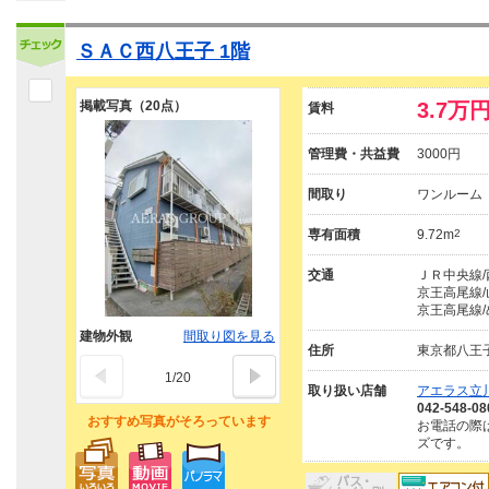
ＳＡＣ西八王子 1階
掲載写真（20点）
3.7万
賃料
管理費・共益費
3000円
間取り
ワンルーム
専有面積
9.72m
2
交通
ＪＲ中央線/
京王高尾線/
京王高尾線/
建物外観
間取り図を見る
住所
東京都八王
1
/
20
取り扱い店舗
アエラス立川
042-548-08
おすすめ写真がそろっています
お電話の際
ズです。