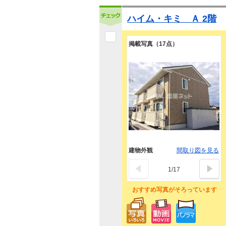
ハイム・キミ Ａ 2階
掲載写真（17点）
建物外観
間取り図を見る
1
/
17
おすすめ写真がそろっています