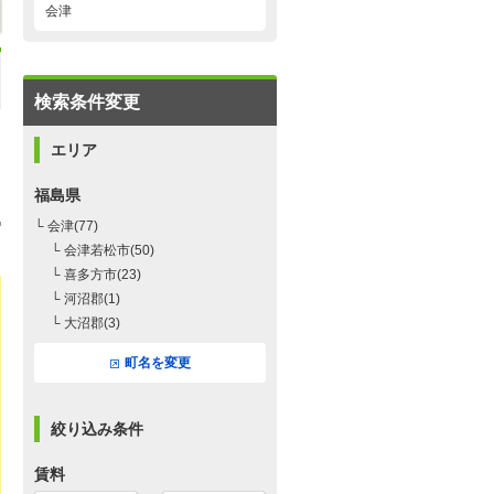
会津
検索条件変更
エリア
福島県
└ 会津(77)
└ 会津若松市(50)
└ 喜多方市(23)
└ 河沼郡(1)
└ 大沼郡(3)
町名を変更
絞り込み条件
賃料