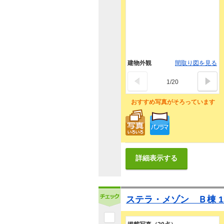
建物外観
間取り図を見る
1
/
20
おすすめ写真がそろっています
詳細表示する
ステラ・メゾン Ｂ棟 