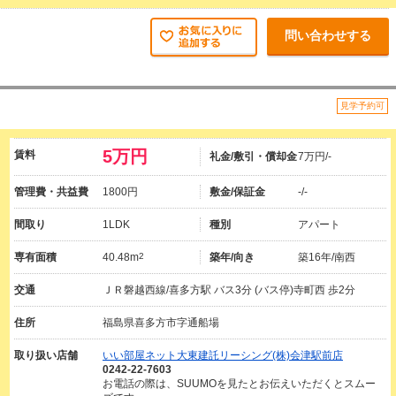
問い合わせする
見学予約可
5万円
賃料
礼金/敷引・償却金
7万円/-
管理費・共益費
1800円
敷金/保証金
-/-
間取り
1LDK
種別
アパート
専有面積
40.48m
2
築年/向き
築16年/南西
交通
ＪＲ磐越西線/喜多方駅 バス3分 (バス停)寺町西 歩2分
住所
福島県喜多方市字通船場
取り扱い店舗
いい部屋ネット大東建託リーシング(株)会津駅前店
0242-22-7603
お電話の際は、SUUMOを見たとお伝えいただくとスムー