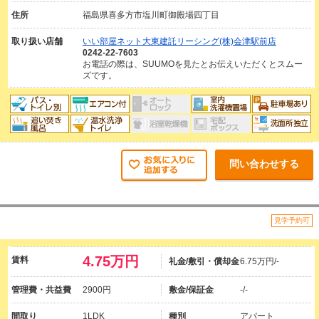
住所
福島県喜多方市塩川町御殿場四丁目
取り扱い店舗
いい部屋ネット大東建託リーシング(株)会津駅前店
0242-22-7603
お電話の際は、SUUMOを見たとお伝えいただくとスムー
ズです。
問い合わせする
見学予約可
4.75万円
賃料
礼金/敷引・償却金
6.75万円/-
管理費・共益費
2900円
敷金/保証金
-/-
間取り
1LDK
種別
アパート