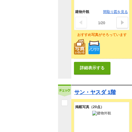
建物外観
間取り図を見る
1
/
20
おすすめ写真がそろっています
詳細表示する
サン・ヤスダ 1階
掲載写真（20点）