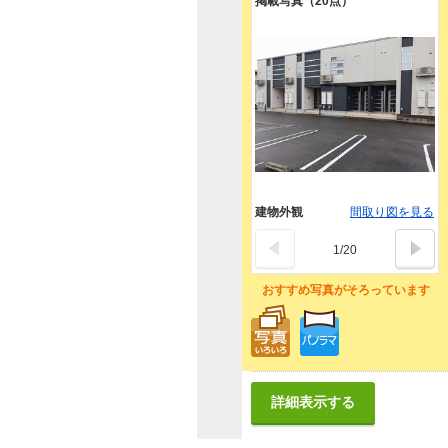
掲載写真（20点）
建物外観
間取り図を見る
1
/
20
おすすめ写真がそろっています
詳細表示する