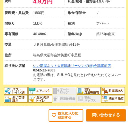
4.9万円
賃料
礼金/敷引・償却金
4.9万円/-
管理費・共益費
1800円
敷金/保証金
-/-
間取り
1LDK
種別
アパート
専有面積
40.48m
2
築年/向き
築15年/南東
交通
ＪＲ只見線/会津本郷駅 歩12分
住所
福島県大沼郡会津美里町字思堀
取り扱い店舗
いい部屋ネット大東建託リーシング(株)会津駅前店
0242-22-7603
お電話の際は、SUUMOを見たとお伝えいただくとスムー
ズです。
問い合わせする