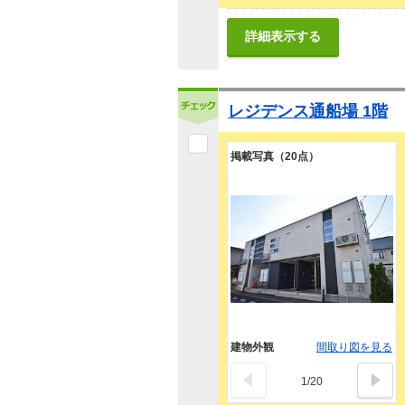
詳細表示する
レジデンス通船場 1階
掲載写真（20点）
建物外観
間取り図を見る
1
/
20