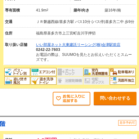
専有面積
41.9m
2
築年/向き
築16年/南
交通
ＪＲ磐越西線/喜多方駅 バス10分 (バス停)喜多方二中 歩9分
住所
福島県喜多方市上三宮町吉川字押切
取り扱い店舗
いい部屋ネット大東建託リーシング(株)会津駅前店
0242-22-7603
お電話の際は、SUUMOを見たとお伝えいただくとスムー
ズです。
問い合わせする
1階
見学予約可