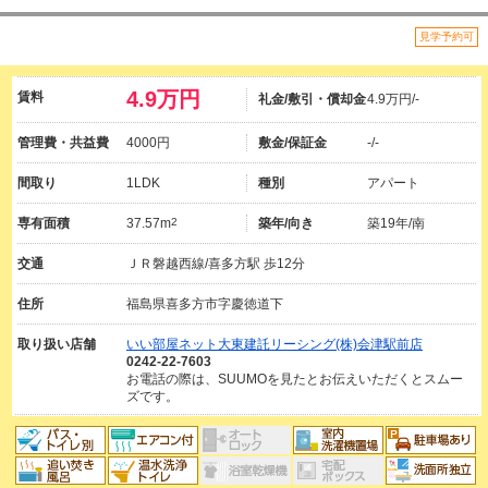
見学予約可
4.9万円
賃料
礼金/敷引・償却金
4.9万円/-
管理費・共益費
4000円
敷金/保証金
-/-
間取り
1LDK
種別
アパート
専有面積
37.57m
2
築年/向き
築19年/南
交通
ＪＲ磐越西線/喜多方駅 歩12分
住所
福島県喜多方市字慶徳道下
取り扱い店舗
いい部屋ネット大東建託リーシング(株)会津駅前店
0242-22-7603
お電話の際は、SUUMOを見たとお伝えいただくとスムー
ズです。