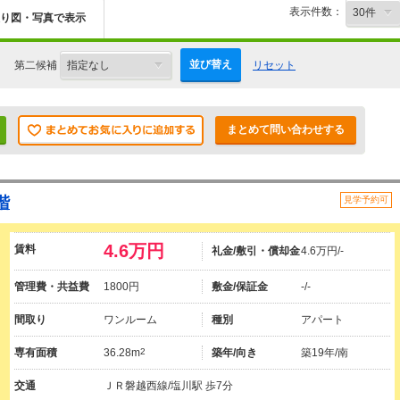
表示件数：
り図・写真で表示
並び替え
第二候補
リセット
まとめて問い合わせする
階
見学予約可
4.6万円
賃料
礼金/敷引・償却金
4.6万円/-
管理費・共益費
1800円
敷金/保証金
-/-
間取り
ワンルーム
種別
アパート
専有面積
36.28m
2
築年/向き
築19年/南
交通
ＪＲ磐越西線/塩川駅 歩7分