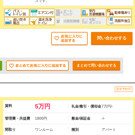
ズです。
問い合わせする
まとめて問い合わせする
見学予約可
5万円
賃料
礼金/敷引・償却金
7万円/-
管理費・共益費
1800円
敷金/保証金
-/-
間取り
ワンルーム
種別
アパート