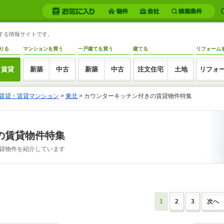
トする情報サイトです。
りる
マンションを買う
一戸建てを買う
建てる
リフォーム
賃貸
新築
中古
新築
中古
注文住宅
土地
リフォ
賃貸・賃貸マンション
>
東北
>
カウンターキッチン付きの賃貸物件特集
の賃貸物件特集
貸物件を紹介しています
1
2
3
次へ