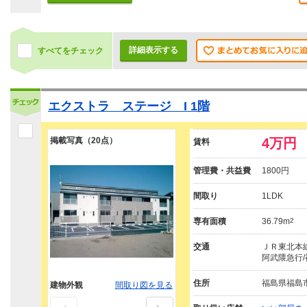
詳細表示する
すべてをチェック
エクストラ ステージ I 1階
掲載写真（20点）
4万円
賃料
管理費・共益費
1800円
間取り
1LDK
専有面積
36.79m
2
交通
ＪＲ東北本線
阿武隈急行/
住所
福島県福島
建物外観
間取り図を見る