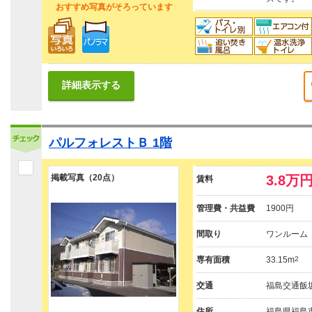
おすすめ写真がそろっています
詳細表示する
パルフォレストＢ 1階
掲載写真（20点）
3.8万
賃料
管理費・共益費
1900円
間取り
ワンルーム
専有面積
33.15m
2
交通
福島交通飯坂
住所
福島県福島