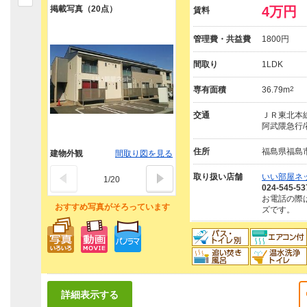
掲載写真（20点）
4万円
賃料
管理費・共益費
1800円
間取り
1LDK
専有面積
36.79m
2
交通
ＪＲ東北本線
阿武隈急行/
住所
福島県福島
建物外観
間取り図を見る
取り扱い店舗
いい部屋ネ
1
/
20
024-545-53
お電話の際
おすすめ写真がそろっています
ズです。
詳細表示する