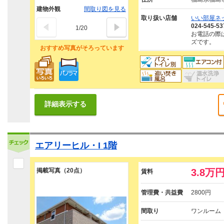
建物外観
間取り図を見る
取り扱い店舗
いい部屋ネ
024-545-53
1
/
20
お電話の際
ズです。
おすすめ写真がそろっています
詳細表示する
エアリーヒル・I 1階
掲載写真（20点）
3.8万
賃料
管理費・共益費
2800円
間取り
ワンルーム