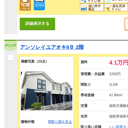
詳細表示する
アンソレイユアオキIIＢ 2階
掲載写真（20点）
4.1万
賃料
管理費・共益費
2200円
間取り
1LDK
専有面積
41.98m
2
交通
福島交通飯坂
住所
福島県福島
建物外観
間取り図を見る
取り扱い店舗
いい部屋ネ