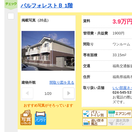
パルフォレストＢ 1階
掲載写真（20点）
3.9万
賃料
管理費・共益費
1900円
間取り
ワンルーム
専有面積
33.15m
2
交通
福島交通飯坂
住所
福島県福島
建物外観
間取り図を見る
取り扱い店舗
いい部屋ネ
024-545-53
1
/
20
お電話の際
ズです。
おすすめ写真がそろっています