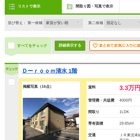
リストで表示
間取り図・写真で表示
並び替え： 第一候補
第二候補
詳細表示する
すべてをチェック
Ｄーｒｏｏｍ清水 1階
掲載写真（16点）
3.3万
賃料
管理費・共益費
4000円
間取り
1LDK
専有面積
29.85m
2
交通
ＪＲ東北本線