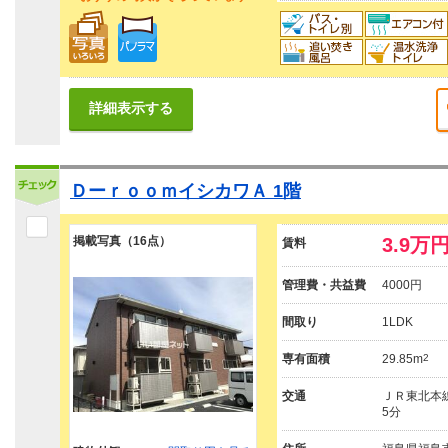
詳細表示する
ＤーｒｏｏｍイシカワＡ 1階
掲載写真（16点）
3.9万
賃料
管理費・共益費
4000円
間取り
1LDK
専有面積
29.85m
2
交通
ＪＲ東北本線
5分