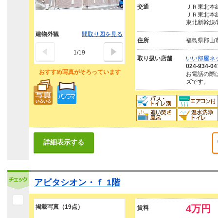
交通
ＪＲ東北本線
ＪＲ東北本線
東北新幹線/
建物外観
間取り図を見る
住所
福島県郡山
1
/
19
取り扱い店舗
いい部屋ネ
024-934-04
おすすめ写真がそろっています
お電話の際
ズです。
詳細表示する
アビタシオン・ｆ 1階
掲載写真（19点）
4万円
賃料