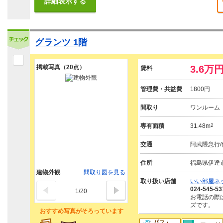
詳細表示する
グランツ 1階
掲載写真（20点）
3.6万
賃料
管理費・共益費
1800円
間取り
ワンルーム
専有面積
31.48m
2
交通
阿武隈急行/
住所
福島県伊達
建物外観
間取り図を見る
取り扱い店舗
いい部屋ネ
024-545-53
1
/
20
お電話の際
ズです。
おすすめ写真がそろっています