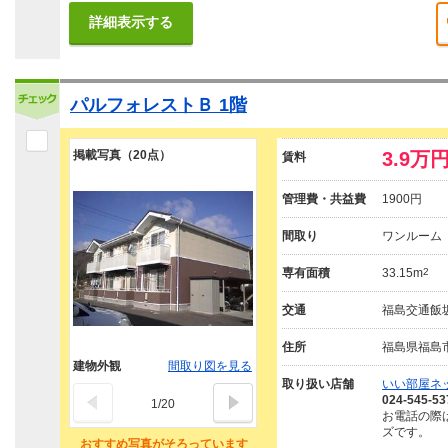
詳細表示する
パルフォレストＢ 1階
掲載写真（20点）
3.9万
賃料
管理費・共益費
1900円
間取り
ワンルーム
専有面積
33.15m
2
交通
福島交通飯坂
住所
福島県福島
建物外観
間取り図を見る
取り扱い店舗
いい部屋ネ
024-545-53
1
/
20
お電話の際
ズです。
おすすめ写真がそろっています