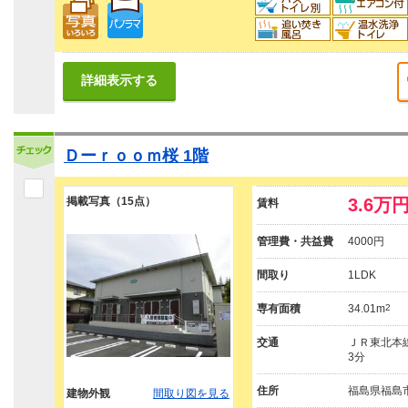
詳細表示する
Ｄーｒｏｏｍ桜 1階
掲載写真（15点）
3.6万
賃料
管理費・共益費
4000円
間取り
1LDK
専有面積
34.01m
2
交通
ＪＲ東北本線
3分
住所
福島県福島
建物外観
間取り図を見る