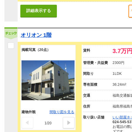
詳細表示する
オリオン 1階
掲載写真（20点）
3.7万
賃料
管理費・共益費
2300円
間取り
1LDK
専有面積
36.24m
2
交通
福島交通飯坂
住所
福島県福島
建物外観
間取り図を見る
取り扱い店舗
いい部屋ネ
024-545-53
1
/
20
お電話の際
ズです。