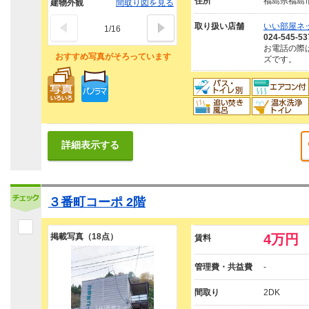
住所
福島県福島
建物外観
間取り図を見る
取り扱い店舗
いい部屋ネ
1
/
16
024-545-53
お電話の際
おすすめ写真がそろっています
ズです。
詳細表示する
３番町コーポ 2階
掲載写真（18点）
4万円
賃料
管理費・共益費
-
間取り
2DK