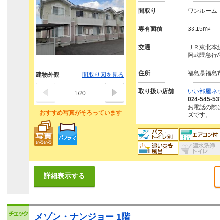
間取り
ワンルーム
専有面積
33.15m
2
交通
ＪＲ東北本線
阿武隈急行/
住所
福島県福島
建物外観
間取り図を見る
取り扱い店舗
いい部屋ネ
1
/
20
024-545-53
お電話の際
おすすめ写真がそろっています
ズです。
詳細表示する
メゾン・ナンジョー 1階