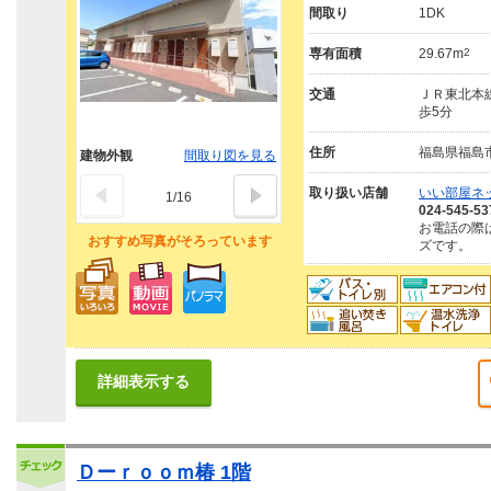
間取り
1DK
専有面積
29.67m
2
交通
ＪＲ東北本線
歩5分
住所
福島県福島
建物外観
間取り図を見る
取り扱い店舗
いい部屋ネ
1
/
16
024-545-53
お電話の際
おすすめ写真がそろっています
ズです。
詳細表示する
Ｄーｒｏｏｍ椿 1階