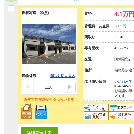
掲載写真（20点）
4.1万
賃料
管理費・共益費
1800円
間取り
1LDK
専有面積
45.77m
2
交通
阿武隈急行/
住所
福島県伊達
建物外観
間取り図を見る
取り扱い店舗
いい部屋ネ
024-545-53
1
/
20
お電話の際
ズです。
おすすめ写真がそろっています
詳細表示する