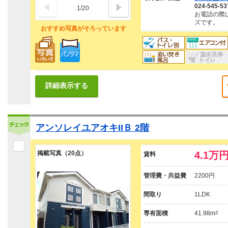
024-545-53
1
/
20
お電話の際
ズです。
おすすめ写真がそろっています
詳細表示する
アンソレイユアオキIIＢ 2階
掲載写真（20点）
4.1万
賃料
管理費・共益費
2200円
間取り
1LDK
専有面積
41.98m
2