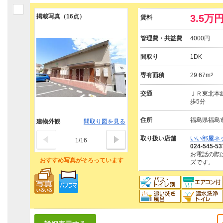
掲載写真（16点）
3.5万
賃料
管理費・共益費
4000円
間取り
1DK
専有面積
29.67m
2
交通
ＪＲ東北本線
歩5分
住所
福島県福島
建物外観
間取り図を見る
取り扱い店舗
いい部屋ネ
1
/
16
024-545-53
お電話の際
おすすめ写真がそろっています
ズです。