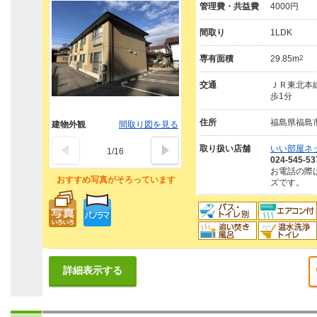
管理費・共益費
4000円
間取り
1LDK
専有面積
29.85m
2
交通
ＪＲ東北本線
歩1分
住所
福島県福島
建物外観
間取り図を見る
取り扱い店舗
いい部屋ネ
1
/
16
024-545-53
お電話の際
おすすめ写真がそろっています
ズです。
詳細表示する