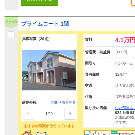
プライムコート 1階
掲載写真（20点）
4.1万
賃料
管理費・共益費
1800円
間取り
ワンルーム
専有面積
32.9m
2
交通
ＪＲ東北本線
住所
福島県福島
建物外観
間取り図を見る
取り扱い店舗
いい部屋ネ
024-545-53
1
/
20
お電話の際
ズです。
おすすめ写真がそろっています