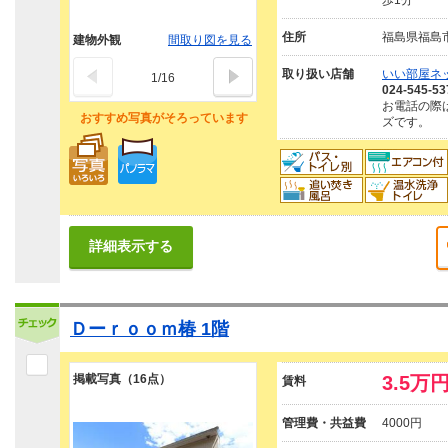
歩1分
住所
福島県福島
建物外観
間取り図を見る
取り扱い店舗
いい部屋ネ
1
/
16
024-545-53
お電話の際
おすすめ写真がそろっています
ズです。
詳細表示する
Ｄーｒｏｏｍ椿 1階
掲載写真（16点）
3.5万
賃料
管理費・共益費
4000円