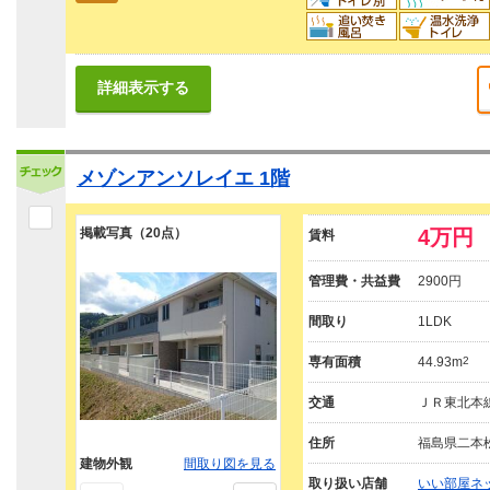
詳細表示する
メゾンアンソレイエ 1階
掲載写真（20点）
4万円
賃料
管理費・共益費
2900円
間取り
1LDK
専有面積
44.93m
2
交通
ＪＲ東北本線
住所
福島県二本
建物外観
間取り図を見る
取り扱い店舗
いい部屋ネ