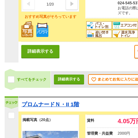
024-545-53
1
/
20
お電話の際
ズです。
おすすめ写真がそろっています
詳細表示する
詳細表示する
すべてをチェック
プロムナードＮ・II 1階
掲載写真（20点）
4.05万
賃料
管理費・共益費
2000円