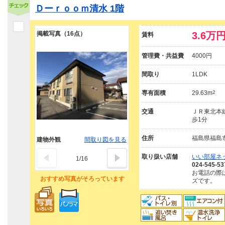
Ｄーｒｏｏｍ清水 1階
掲載写真（16点）
3.6万
賃料
管理費・共益費
4000円
間取り
1LDK
専有面積
29.63m
2
交通
ＪＲ東北本線
歩1分
住所
福島県福島
建物外観
間取り図を見る
取り扱い店舗
いい部屋ネ
1
/
16
024-545-53
お電話の際
おすすめ写真がそろっています
ズです。