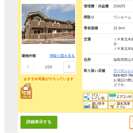
管理費・共益費
2500円
間取り
ワンルーム
専有面積
32.9m
2
交通
ＪＲ東北本線
分
ＪＲ東北本線
建物外観
間取り図を見る
住所
福島県郡山
1
/
19
取り扱い店舗
アパマンシ
024-927-70
おすすめ写真がそろっています
お電話の際
ズです。
詳細表示する