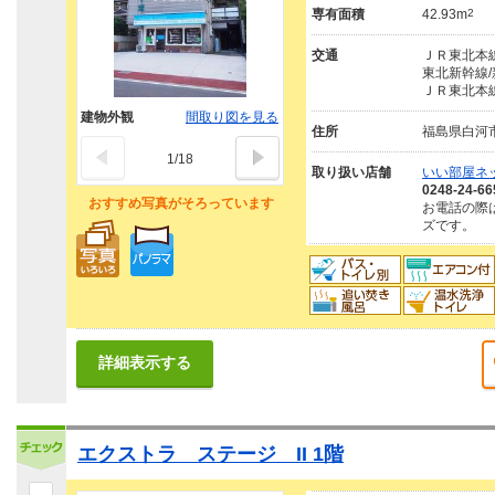
専有面積
42.93m
2
交通
ＪＲ東北本線
東北新幹線/
ＪＲ東北本線
建物外観
間取り図を見る
住所
福島県白河
1
/
18
取り扱い店舗
いい部屋ネ
0248-24-66
おすすめ写真がそろっています
お電話の際
ズです。
詳細表示する
エクストラ ステージ II 1階