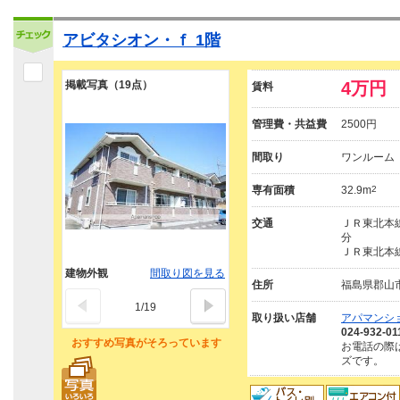
アビタシオン・ｆ 1階
掲載写真（19点）
4万円
賃料
管理費・共益費
2500円
間取り
ワンルーム
専有面積
32.9m
2
交通
ＪＲ東北本線
分
ＪＲ東北本線
建物外観
間取り図を見る
住所
福島県郡山
1
/
19
取り扱い店舗
アパマンシ
024-932-01
おすすめ写真がそろっています
お電話の際
ズです。