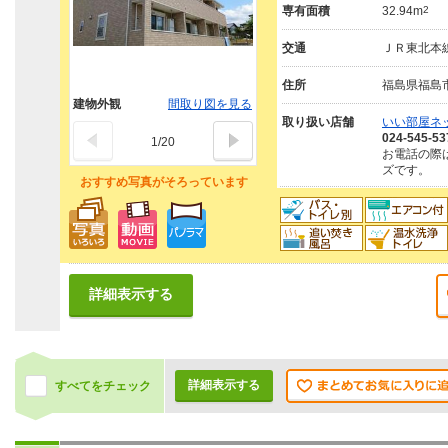
専有面積
32.94m
2
交通
ＪＲ東北本線
住所
福島県福島
建物外観
間取り図を見る
取り扱い店舗
いい部屋ネ
024-545-53
1
/
20
お電話の際
ズです。
おすすめ写真がそろっています
詳細表示する
詳細表示する
すべてをチェック