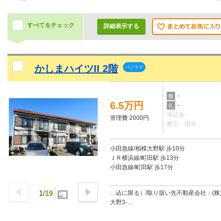
すべてをチェック
詳細表示する
かしまハイツII 2階
パノラマ
-
敷
6.5万円
-
礼
保証金 -
管理費 2000円
敷引・償却 -
小田急線/相模大野駅 歩10分
ＪＲ横浜線/町田駅 歩13分
小田急線/町田駅 歩17分
1
/
19
…込に限る）/取り扱い先不動産会社：(株
大野3-…