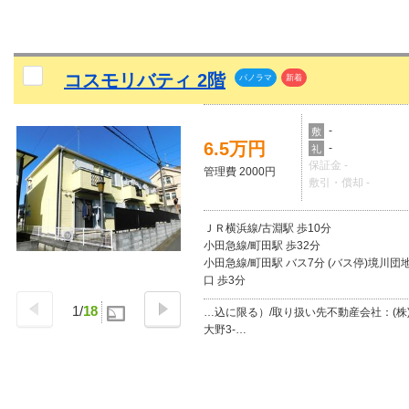
コスモリバティ 2階
パノラマ
新着
-
敷
6.5万円
-
礼
保証金 -
管理費 2000円
敷引・償却 -
ＪＲ横浜線/古淵駅 歩10分
小田急線/町田駅 歩32分
小田急線/町田駅 バス7分 (バス停)境川団
口 歩3分
1
/
18
…込に限る）/取り扱い先不動産会社：(株
大野3-…