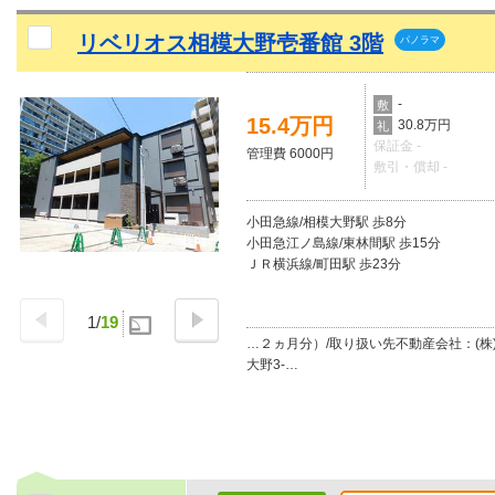
リベリオス相模大野壱番館 3階
パノラマ
-
敷
15.4万円
30.8万円
礼
保証金 -
管理費 6000円
敷引・償却 -
小田急線/相模大野駅 歩8分
小田急江ノ島線/東林間駅 歩15分
ＪＲ横浜線/町田駅 歩23分
1
/
19
…２ヵ月分）/取り扱い先不動産会社：(株
大野3-…