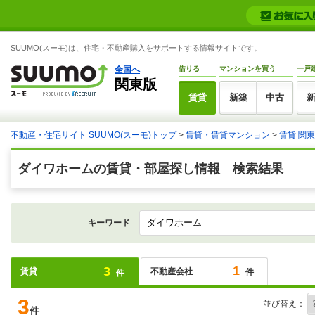
SUUMO(スーモ)は、住宅・不動産購入をサポートする情報サイトです。
全国へ
借りる
マンションを買う
一戸
関東版
賃貸
新築
中古
不動産・住宅サイト SUUMO(スーモ)トップ
>
賃貸・賃貸マンション
>
賃貸 関東
ダイワホームの賃貸・部屋探し情報 検索結果
キーワード
1
3
賃貸
不動産会社
件
件
3
並び替え：
件