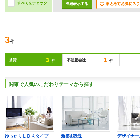
すべてをチェック
詳細表示する
3
件
3
1
賃貸
不動産会社
件
件
関東で人気のこだわりテーマから探す
ゆったりＬＤＫタイプ
新築&築浅
デザイナー