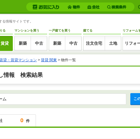
トする情報サイトです。
りる
マンションを買う
一戸建てを買う
建てる
リフォーム
賃貸
新築
中古
新築
中古
注文住宅
土地
リフォ
賃貸・賃貸マンション
>
賃貸 関東
>
物件一覧
し情報 検索結果
こ
0
社
件