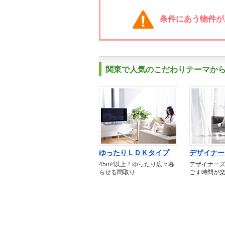
条件にあう物件が
関東で人気のこだわりテーマか
ゆったりＬＤＫタイプ
デザイナー
45m
2
以上！ゆったり広々暮
デザイナー
らせる間取り
ごす時間が