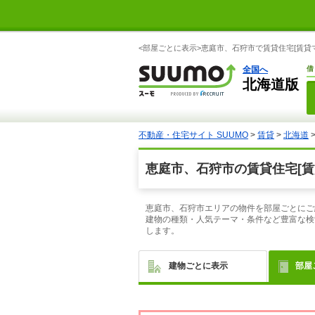
<部屋ごとに表示>恵庭市、石狩市で賃貸住宅[賃貸
全国へ
借
北海道版
不動産・住宅サイト SUUMO
>
賃貸
>
北海道
恵庭市、石狩市の賃貸住宅[賃
恵庭市、石狩市エリアの物件を部屋ごとにご
建物の種類・人気テーマ・条件など豊富な検
します。
建物ごとに表示
部屋