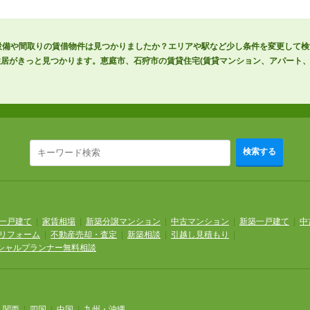
設備や間取りの賃借物件は見つかりましたか？エリアや駅など少し条件を変更して
居がきっと見つかります。恵庭市、石狩市の賃貸住宅(賃貸マンション、アパート、
検索する
一戸建て
|
家賃相場
|
新築分譲マンション
|
中古マンション
|
新築一戸建て
|
中
リフォーム
|
不動産売却・査定
|
新築相談
|
引越し見積もり
|
シャルプランナー無料相談
|
関西
|
四国
|
中国
|
九州・沖縄