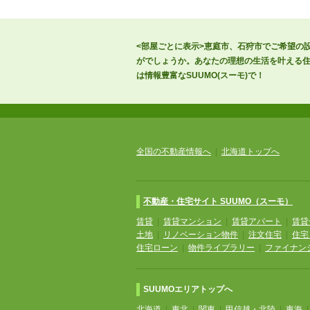
<部屋ごとに表示>恵庭市、石狩市でご希望の
がでしょうか。あなたの理想の生活を叶える住
は情報豊富なSUUMO(スーモ)で！
全国の不動産情報へ
|
北海道トップへ
不動産・住宅サイト SUUMO（スーモ）
賃貸
|
賃貸マンション
|
賃貸アパート
|
賃貸
土地
|
リノベーション物件
|
注文住宅
|
住宅
住宅ローン
|
物件ライブラリー
|
ファイナン
SUUMOエリアトップへ
北海道
|
東北
|
関東
|
甲信越・北陸
|
東海