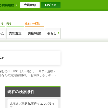
する
売る
住まいの相談
ーム
売却査定
講座/相談
暮らし
>
しのSUUMO（スーモ）。エリア・沿線・
あなたの賃貸情報探し・お家探しをサポート
現在の検索条件
北海道／恵庭市,石狩市 エフズライ
フ