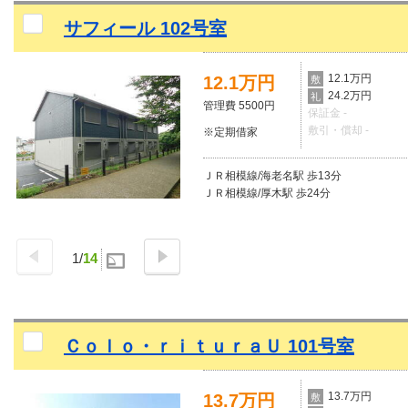
サフィール 102号室
12.1万円
12.1万円
敷
24.2万円
礼
管理費 5500円
保証金 -
敷引・償却 -
※定期借家
ＪＲ相模線/海老名駅 歩13分
ＪＲ相模線/厚木駅 歩24分
1
/
14
Ｃｏｌｏ・ｒｉｔｕｒａＵ 101号室
13.7万円
13.7万円
敷