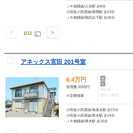
ＪＲ相模線/入谷駅 歩8分
小田急小田原線/座間駅 歩23分
ＪＲ相模線/相武台下駅 歩26分
1
/
12
アネックス宮田 201号室
-
6.4万円
敷
-
礼
管理費 3500円
保証金 -
敷引・償却 -
※定期借家
小田急小田原線/海老名駅 歩15分
小田急小田原線/厚木駅 歩14分
ＪＲ相模線/厚木駅 歩16分