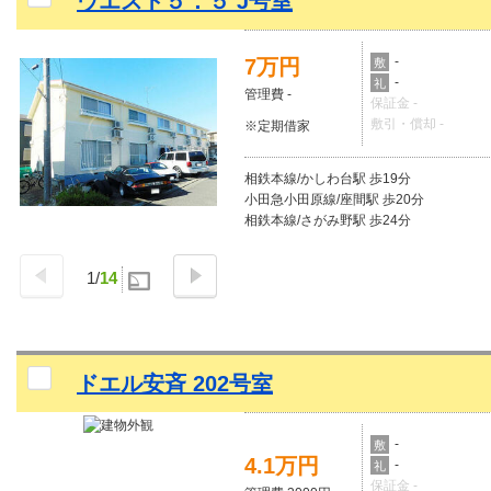
ウエスト５．５ J号室
-
7万円
敷
-
礼
管理費 -
保証金 -
敷引・償却 -
※定期借家
相鉄本線/かしわ台駅 歩19分
小田急小田原線/座間駅 歩20分
相鉄本線/さがみ野駅 歩24分
1
/
14
ドエル安斉 202号室
-
敷
4.1万円
-
礼
保証金 -