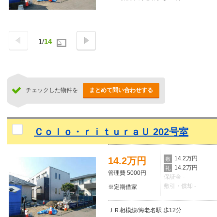
1
/
14
チェックした物件を
まとめて問い合わせする
Ｃｏｌｏ・ｒｉｔｕｒａＵ 202号室
14.2万円
14.2万円
敷
14.2万円
礼
管理費 5000円
保証金 -
敷引・償却 -
※定期借家
ＪＲ相模線/海老名駅 歩12分