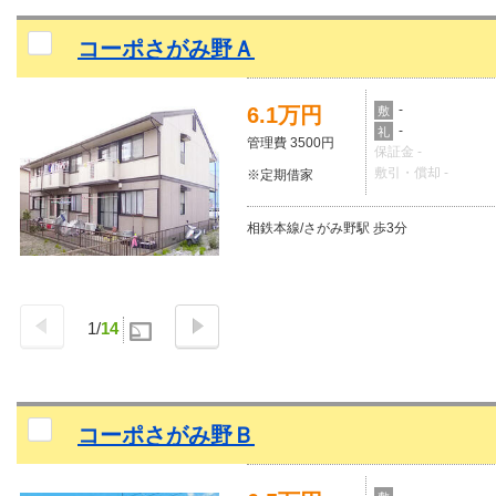
コーポさがみ野Ａ
-
6.1万円
敷
-
礼
管理費 3500円
保証金 -
敷引・償却 -
※定期借家
相鉄本線/さがみ野駅 歩3分
1
/
14
コーポさがみ野Ｂ