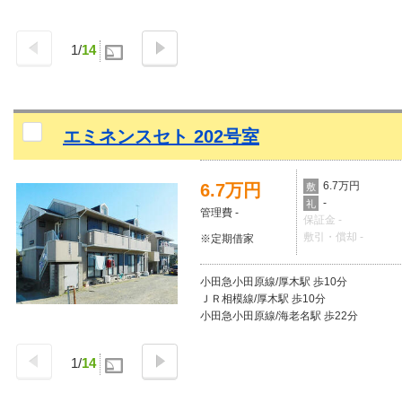
1
/
14
エミネンスセト 202号室
6.7万円
6.7万円
敷
-
礼
管理費 -
保証金 -
敷引・償却 -
※定期借家
小田急小田原線/厚木駅 歩10分
ＪＲ相模線/厚木駅 歩10分
小田急小田原線/海老名駅 歩22分
1
/
14