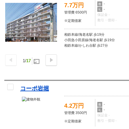
-
7.7万円
敷
-
礼
管理費 6500円
保証金 -
敷引・償却 -
※定期借家
相鉄本線/海老名駅 歩19分
小田急小田原線/海老名駅 歩19分
相鉄本線/かしわ台駅 歩27分
1
/
17
コーポ岩堀
-
4.2万円
敷
-
礼
管理費 3500円
保証金 -
敷引・償却 -
※定期借家