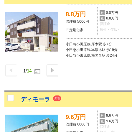
8.8万円
8.8万円
敷
8.8万円
礼
管理費 5000円
保証金 -
敷引・償却 -
※定期借家
小田急小田原線/厚木駅 歩7分
小田急小田原線/本厚木駅 歩19分
小田急小田原線/海老名駅 歩24分
1
/
14
ディモーラ
新着
9.6万円
9.6万円
敷
9.6万円
礼
管理費 6000円
保証金 -