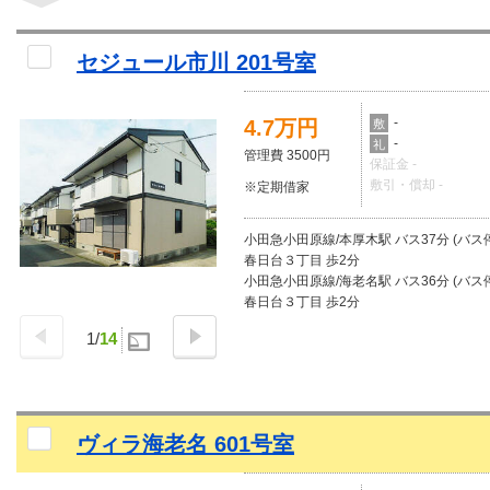
セジュール市川 201号室
-
4.7万円
敷
-
礼
管理費 3500円
保証金 -
敷引・償却 -
※定期借家
小田急小田原線/本厚木駅 バス37分 (バス
春日台３丁目 歩2分
小田急小田原線/海老名駅 バス36分 (バス
春日台３丁目 歩2分
1
/
14
ヴィラ海老名 601号室