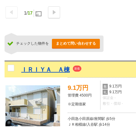
1
/
17
チェックした物件を
まとめて問い合わせする
ＩＲＩＹＡ Ａ棟
新着
9.1万円
9.1万円
敷
9.1万円
礼
管理費 4500円
保証金 -
敷引・償却 -
※定期借家
小田急小田原線/座間駅 歩5分
ＪＲ相模線/入谷駅 歩14分