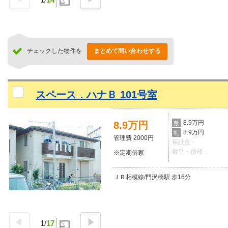
チェックした物件を
まとめて問い合わせする
スペース．ハナＢ 101号室
8.9万円
8.9万円
敷
8.9万円
礼
管理費 2000円
保証金 -
敷引・償却 -
※定期借家
ＪＲ相模線/門沢橋駅 歩16分
1
/
17