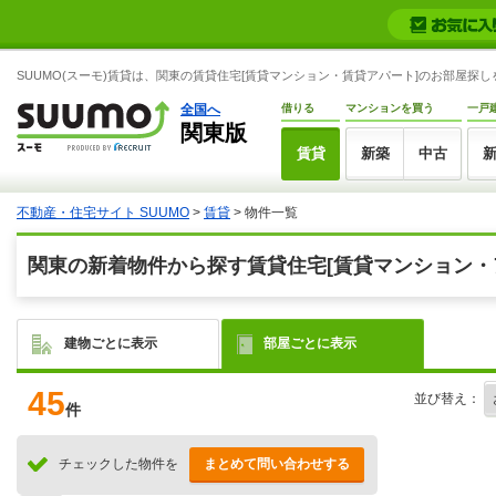
SUUMO(スーモ)賃貸は、関東の賃貸住宅[賃貸マンション・賃貸アパート]のお部屋探
全国へ
借りる
マンションを買う
一戸
関東版
賃貸
新築
中古
不動産・住宅サイト SUUMO
>
賃貸
> 物件一覧
関東の新着物件から探す賃貸住宅[賃貸マンション・
建物ごとに表示
部屋ごとに表示
45
並び替え：
件
チェックした物件を
まとめて問い合わせする