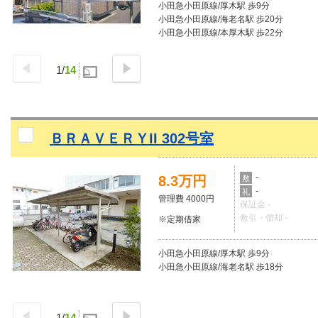
小田急小田原線/厚木駅 歩9分
小田急小田原線/海老名駅 歩20分
小田急小田原線/本厚木駅 歩22分
1
/
14
ＢＲＡＶＥＲＹII 302号室
-
8.3万円
敷
-
礼
管理費 4000円
保証金 -
敷引・償却 -
※定期借家
小田急小田原線/厚木駅 歩9分
小田急小田原線/海老名駅 歩18分
1
/
14