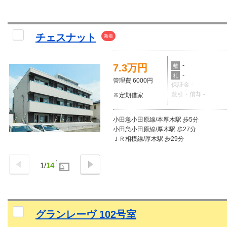
チェスナット
新着
-
7.3万円
敷
-
礼
管理費 6000円
保証金 -
敷引・償却 -
※定期借家
小田急小田原線/本厚木駅 歩5分
小田急小田原線/厚木駅 歩27分
ＪＲ相模線/厚木駅 歩29分
1
/
14
グランレーヴ 102号室