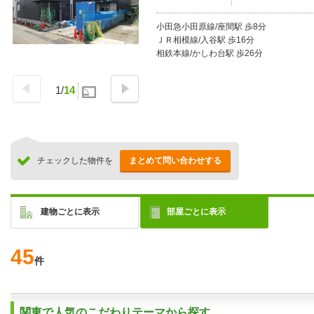
小田急小田原線/座間駅 歩8分
ＪＲ相模線/入谷駅 歩16分
相鉄本線/かしわ台駅 歩26分
1
/
14
チェックした物件を
まとめて問い合わせする
建物ごとに表示
部屋ごとに表示
45
件
関東で人気のこだわりテーマから探す