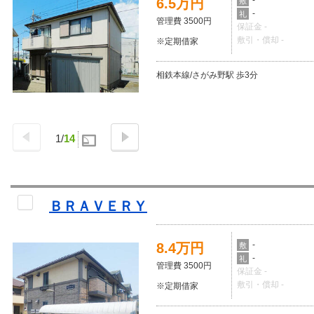
-
6.5万円
敷
-
礼
管理費 3500円
保証金 -
敷引・償却 -
※定期借家
相鉄本線/さがみ野駅 歩3分
1
/
14
ＢＲＡＶＥＲＹ
-
8.4万円
敷
-
礼
管理費 3500円
保証金 -
敷引・償却 -
※定期借家