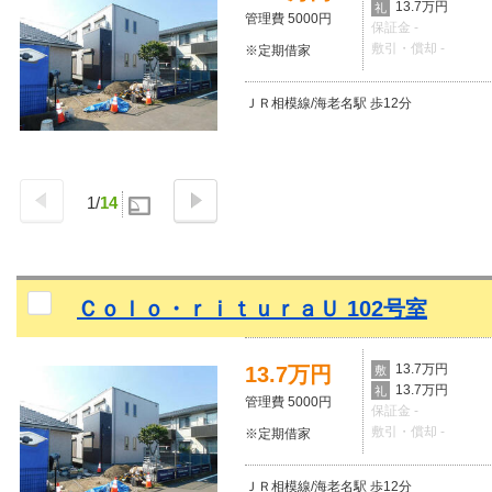
13.7万円
礼
管理費 5000円
保証金 -
敷引・償却 -
※定期借家
ＪＲ相模線/海老名駅 歩12分
1
/
14
Ｃｏｌｏ・ｒｉｔｕｒａＵ 102号室
13.7万円
13.7万円
敷
13.7万円
礼
管理費 5000円
保証金 -
敷引・償却 -
※定期借家
ＪＲ相模線/海老名駅 歩12分