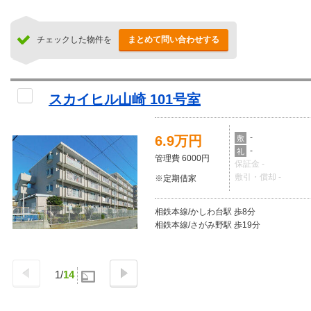
チェックした物件を
まとめて問い合わせする
スカイヒル山崎 101号室
-
6.9万円
敷
-
礼
管理費 6000円
保証金 -
敷引・償却 -
※定期借家
相鉄本線/かしわ台駅 歩8分
相鉄本線/さがみ野駅 歩19分
1
/
14