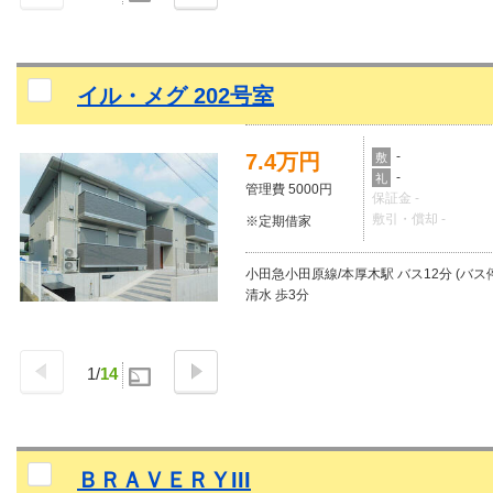
イル・メグ 202号室
-
7.4万円
敷
-
礼
管理費 5000円
保証金 -
敷引・償却 -
※定期借家
小田急小田原線/本厚木駅 バス12分 (バス
清水 歩3分
1
/
14
ＢＲＡＶＥＲＹIII