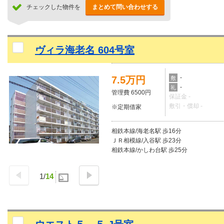
チェックした物件を
まとめて問い合わせする
ヴィラ海老名 604号室
-
7.5万円
敷
-
礼
管理費 6500円
保証金 -
敷引・償却 -
※定期借家
相鉄本線/海老名駅 歩16分
ＪＲ相模線/入谷駅 歩23分
相鉄本線/かしわ台駅 歩25分
1
/
14