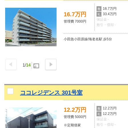
16.7万円
敷
16.7万円
33.4万円
礼
保証金 -
管理費 7000円
敷引・償却 -
小田急小田原線/海老名駅 歩5分
1
/
14
ココレジデンス 301号室
12.2万円
12.2万円
敷
12.2万円
礼
管理費 5000円
保証金 -
敷引・償却 -
※定期借家