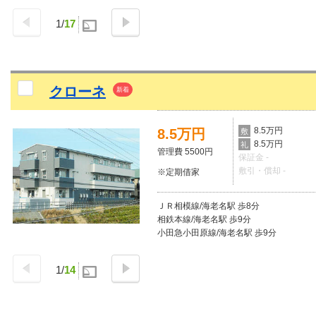
1
/
17
クローネ
新着
8.5万円
8.5万円
敷
8.5万円
礼
管理費 5500円
保証金 -
敷引・償却 -
※定期借家
ＪＲ相模線/海老名駅 歩8分
相鉄本線/海老名駅 歩9分
小田急小田原線/海老名駅 歩9分
1
/
14