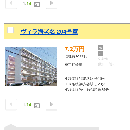
1
/
14
ヴィラ海老名 204号室
-
7.2万円
敷
-
礼
管理費 6500円
保証金 -
敷引・償却 -
※定期借家
相鉄本線/海老名駅 歩16分
ＪＲ相模線/入谷駅 歩23分
相鉄本線/かしわ台駅 歩25分
1
/
14