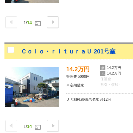
1
/
14
Ｃｏｌｏ・ｒｉｔｕｒａＵ 201号室
14.2万円
14.2万円
敷
14.2万円
礼
管理費 5000円
保証金 -
敷引・償却 -
※定期借家
ＪＲ相模線/海老名駅 歩12分
1
/
14