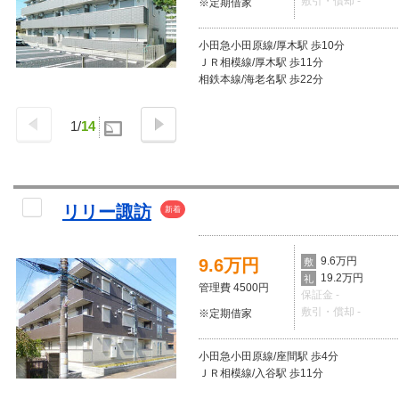
敷引・償却 -
※定期借家
小田急小田原線/厚木駅 歩10分
ＪＲ相模線/厚木駅 歩11分
相鉄本線/海老名駅 歩22分
1
/
14
リリー諏訪
新着
9.6万円
9.6万円
敷
19.2万円
礼
管理費 4500円
保証金 -
敷引・償却 -
※定期借家
小田急小田原線/座間駅 歩4分
ＪＲ相模線/入谷駅 歩11分