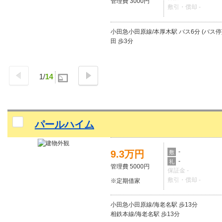
管理費 3000円
敷引・償却 -
小田急小田原線/本厚木駅 バス6分 (バス停
田 歩3分
1
/
14
パールハイム
-
9.3万円
敷
-
礼
管理費 5000円
保証金 -
敷引・償却 -
※定期借家
小田急小田原線/海老名駅 歩13分
相鉄本線/海老名駅 歩13分