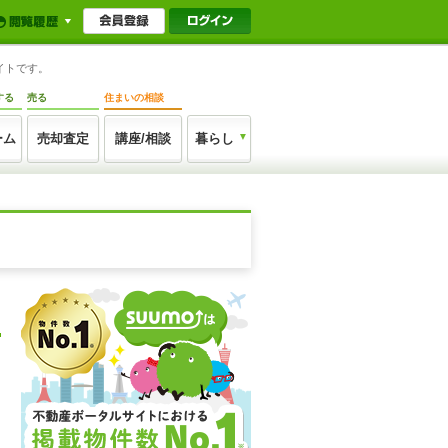
イトです。
する
売る
住まいの相談
ーム
売却査定
講座/相談
暮らし