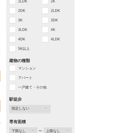
1LDK
2K
2DK
2LDK
3K
3DK
3LDK
4K
4DK
4LDK
5K以上
建物の種類
マンション
アパート
一戸建て・その他
駅徒歩
専有面積
〜