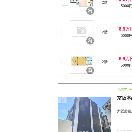
2階
5000
6.6万
2階
5000
6.6万
2階
5000
賃貸アパ
京阪本
大阪府寝