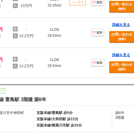
パノラマ
追加
お問い合わせ
32.45m
13万円
2
円
(無料)
詳細を見る
円
-
1LDK
追加
お問い合わせ
29.54m
13.2万円
2
円
(無料)
詳細を見る
円
-
1LDK
追加
お問い合わせ
29.54m
13.2万円
2
円
(無料)
ート
線 萱島駅 3階建 築6年
屋川市中神田町
京阪本線/萱島駅 歩5分
築6年
3階建
京阪本線/大和田駅 歩15分
京阪本線/寝屋川市駅 歩20分