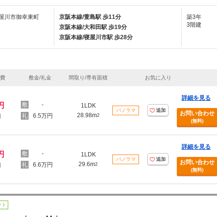
屋川市御幸東町
京阪本線/萱島駅 歩11分
築3年
3階建
京阪本線/大和田駅 歩19分
京阪本線/寝屋川市駅 歩28分
理費
敷金/礼金
間取り/専有面積
お気に入り
詳細を見る
円
-
1LDK
パノラマ
追加
お問い合わせ
28.98m
6.5万円
2
円
(無料)
詳細を見る
円
-
1LDK
パノラマ
追加
お問い合わせ
29.6m
6.6万円
2
円
(無料)
ート