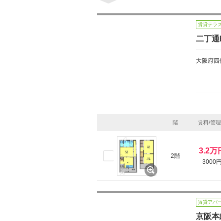
賃貸テラ
二丁通
大阪府四
階
賃料/管
3.2万
2階
3000
賃貸アパ
京阪本