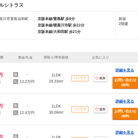
ルシトラス
屋川市萱島信和町
京阪本線/萱島駅 歩9分
新築
2階建
京阪本線/寝屋川市駅 歩22分
京阪本線/大和田駅 歩21分
理費
敷金/礼金
間取り/専有面積
お気に入り
詳細を見る
円
-
1LDK
パノラマ
追加
お問い合わせ
29.33m
12.2万円
2
円
(無料)
詳細を見る
円
-
1LDK
パノラマ
追加
お問い合わせ
30.06m
12.4万円
2
円
(無料)
詳細を見る
円
-
1LDK