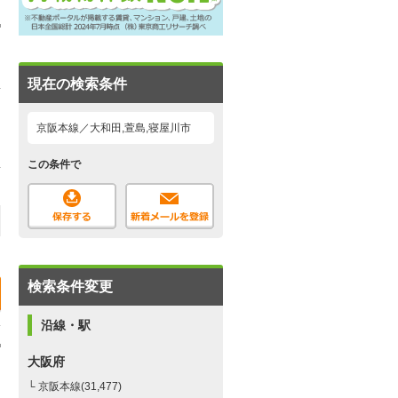
現在の検索条件
京阪本線／大和田,萱島,寝屋川市
この条件で
検索条件変更
沿線・駅
大阪府
└ 京阪本線(31,477)