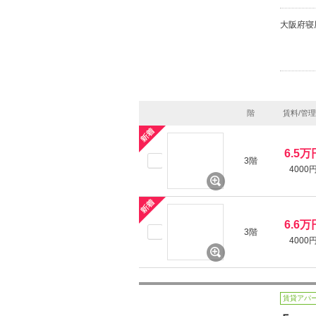
大阪府寝
階
賃料/管
6.5万
3階
4000
6.6万
3階
4000
賃貸アパ