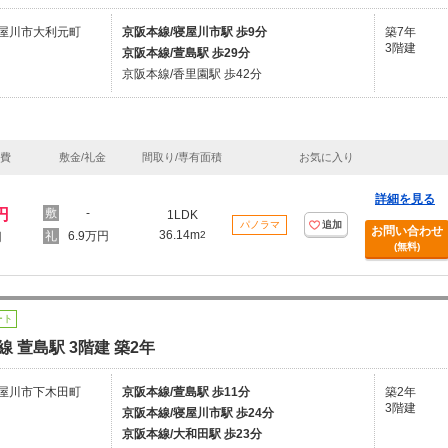
屋川市大利元町
京阪本線/寝屋川市駅 歩9分
築7年
3階建
京阪本線/萱島駅 歩29分
京阪本線/香里園駅 歩42分
理費
敷金/礼金
間取り/専有面積
お気に入り
詳細を見る
円
-
1LDK
パノラマ
追加
お問い合わせ
36.14m
6.9万円
2
円
(無料)
ート
線 萱島駅 3階建 築2年
屋川市下木田町
京阪本線/萱島駅 歩11分
築2年
3階建
京阪本線/寝屋川市駅 歩24分
京阪本線/大和田駅 歩23分