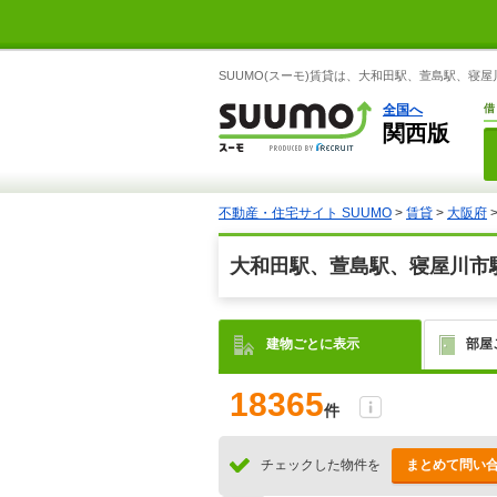
SUUMO(スーモ)賃貸は、大和田駅、萱島駅、寝
全国へ
借
関西版
不動産・住宅サイト SUUMO
>
賃貸
>
大阪府
大和田駅、萱島駅、寝屋川市
建物ごとに表示
部屋
18365
件
チェックした物件を
まとめて問い