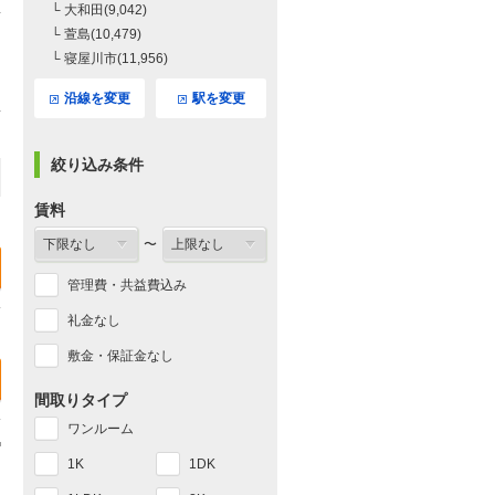
└ 大和田(9,042)
└ 萱島(10,479)
└ 寝屋川市(11,956)
沿線を変更
駅を変更
絞り込み条件
賃料
〜
管理費・共益費込み
礼金なし
敷金・保証金なし
間取りタイプ
ワンルーム
1K
1DK