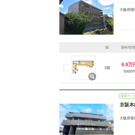
大阪府寝
階
賃料/管
6.9万
1階
5000
賃貸アパ
京阪本
大阪府寝