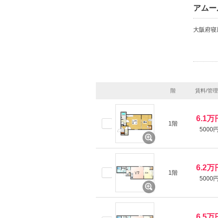
アムー
大阪府寝
階
賃料/管
6.1万
1階
5000
6.2万
1階
5000
6.5万