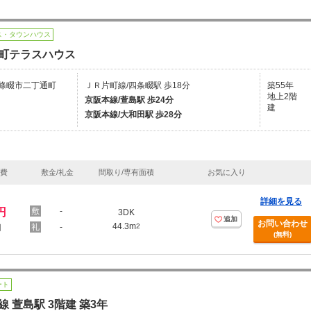
ス・タウンハウス
町テラスハウス
條畷市二丁通町
ＪＲ片町線/四条畷駅 歩18分
築55年
地上2階
京阪本線/萱島駅 歩24分
建
京阪本線/大和田駅 歩28分
理費
敷金/礼金
間取り/専有面積
お気に入り
詳細を見る
円
-
3DK
追加
お問い合わせ
44.3m
-
2
円
(無料)
ート
線 萱島駅 3階建 築3年