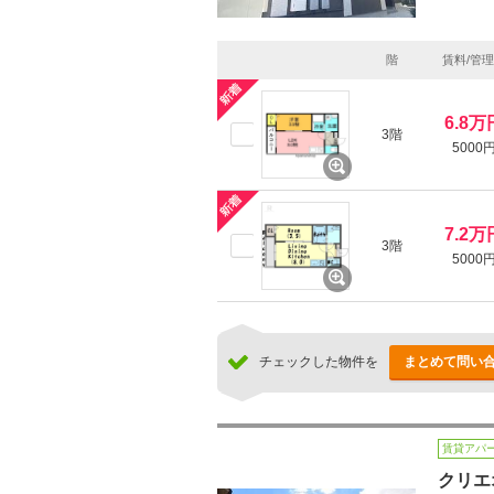
階
賃料/管
6.8万
3階
5000
7.2万
3階
5000
チェックした物件を
まとめて問い
賃貸アパ
クリエ