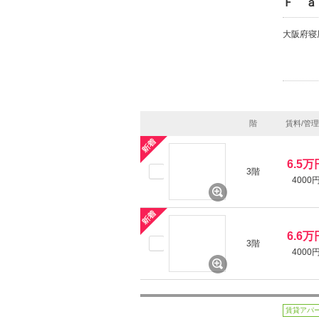
Ｆ ａ
大阪府寝
階
賃料/管
6.5万
3階
4000
6.6万
3階
4000
賃貸アパ