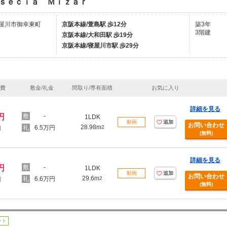
ｓｅｃｉａ Ｍｉｚａｒ
屋川市御幸東町
京阪本線/萱島駅 歩12分
築3年
3階建
京阪本線/大和田駅 歩19分
京阪本線/寝屋川市駅 歩29分
理費
敷金/礼金
間取り/専有面積
お気に入り
詳細を見る
円
-
1LDK
動画
追加
お問い合わせ
28.98m
6.5万円
2
円
(無料)
詳細を見る
円
-
1LDK
動画
追加
お問い合わせ
29.6m
6.6万円
2
円
(無料)
ート