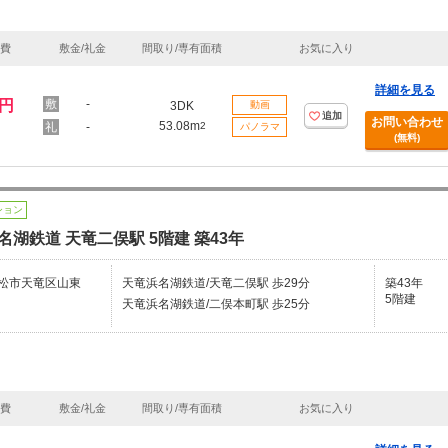
理費
敷金/礼金
間取り/専有面積
お気に入り
詳細を見る
万円
-
3DK
動画
追加
お問い合わせ
53.08m
-
2
パノラマ
(無料)
ション
名湖鉄道 天竜二俣駅 5階建 築43年
松市天竜区山東
天竜浜名湖鉄道/天竜二俣駅 歩29分
築43年
5階建
天竜浜名湖鉄道/二俣本町駅 歩25分
理費
敷金/礼金
間取り/専有面積
お気に入り