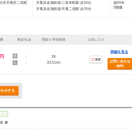
松市天竜区二俣町
天竜浜名湖鉄道/二俣本町駅 歩20分
築55年
5階建
天竜浜名湖鉄道/天竜二俣駅 歩25分
理費
敷金/礼金
間取り/専有面積
お気に入り
詳細を見る
万円
-
2K
追加
お問い合わせ
33.51m
-
2
(無料)
合わせする
ション
ｃｅ