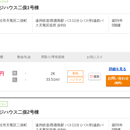
ジハウス二俣1号棟
松市天竜区二俣町
遠州鉄道/西鹿島駅 バス11分 (バス停)遠鉄バ
築55年
ス天竜区役所 歩9分
5階建
理費
敷金/礼金
間取り/専有面積
お気に入り
詳細を見る
万円
-
2K
動画
追加
お問い合わせ
33.51m
-
2
パノラマ
(無料)
ション
ジハウス二俣2号棟
松市天竜区二俣町
遠州鉄道/西鹿島駅 バス11分 (バス停)遠鉄バ
築55年
ス天竜区役所 歩9分
5階建