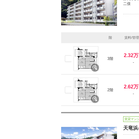
二俣
階
賃料/管
2.32
3階
-
2.62
2階
-
賃貸マン
天竜浜