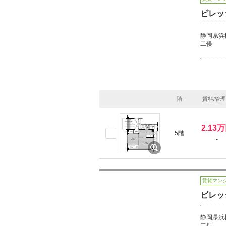
ビレッ
静岡県浜
二俣
階
賃料/管
2.13
5階
-
賃貸マン
ビレッ
静岡県浜
二俣