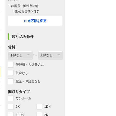
└ 静岡県 - 浜松市(89)
└ 浜松市天竜区(89)
市区郡を変更
絞り込み条件
賃料
〜
管理費・共益費込み
礼金なし
敷金・保証金なし
間取りタイプ
ワンルーム
1K
1DK
1LDK
2K