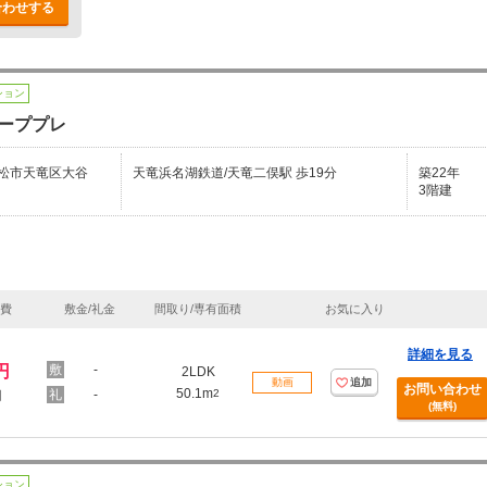
合わせする
ション
ーププレ
松市天竜区大谷
天竜浜名湖鉄道/天竜二俣駅 歩19分
築22年
3階建
理費
敷金/礼金
間取り/専有面積
お気に入り
詳細を見る
円
-
2LDK
動画
追加
お問い合わせ
50.1m
-
2
円
(無料)
ション