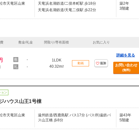
松市天竜区山東
天竜浜名湖鉄道/二俣本町駅 歩18分
築2年
3階建
天竜浜名湖鉄道/天竜二俣駅 歩22分
理費
敷金/礼金
間取り/専有面積
お気に入り
詳細を見る
円
-
1LDK
動画
追加
お問い合わせ
40.32m
-
2
円
(無料)
ション
ジハウス山王1号棟
松市天竜区山東
遠州鉄道/西鹿島駅 バス17分 (バス停)遠鉄バ
築43年
ス山王橋 歩8分
5階建