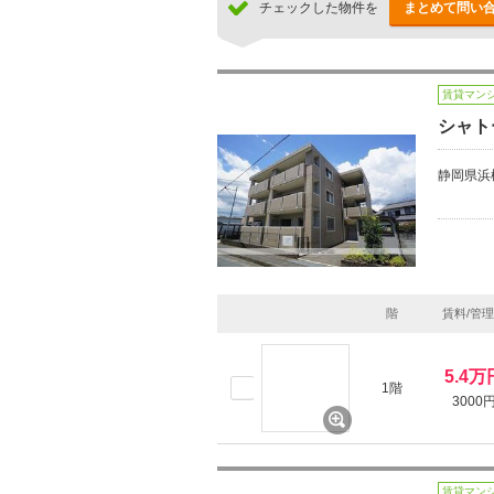
チェックした物件を
まとめて問い
賃貸マン
シャト
静岡県浜
階
賃料/管
5.4万
1階
3000
賃貸マン