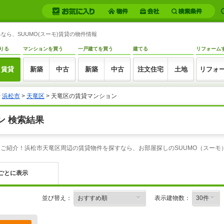
ら、SUUMO(スーモ)賃貸の物件情報
りる
マンションを買う
一戸建てを買う
建てる
リフォーム
賃貸
新築
中古
新築
中古
注文住宅
土地
リフォ
>
浜松市
>
天竜区
> 天竜区の賃貸マンション
ン 検索結果
をご紹介！浜松市天竜区周辺の賃貸物件を探すなら、お部屋探しのSUUMO（スー
ごとに表示
並び替え：
表示建物数：