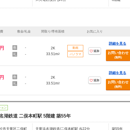
理費
敷金/礼金
間取り/専有面積
お気に入り
詳細を見る
万円
-
2K
動画
追加
お問い合わせ
33.51m
-
2
パノラマ
(無料)
詳細を見る
万円
-
2K
追加
お問い合わせ
33.51m
-
2
(無料)
ション
名湖鉄道 二俣本町駅 5階建 築55年
松市天竜区二俣町
天竜浜名湖鉄道/二俣本町駅 歩22分
築55年