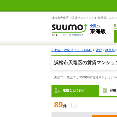
浜松市天竜区で賃貸マンションのお部屋探しをするな
全国へ
借
東海版
不動産・住宅サイト SUUMO
>
賃貸
>
静岡県
浜松市天竜区の賃貸マンショ
浜松市天竜区エリア89件の賃貸マンション
建物ごとに表示
部屋
89
件