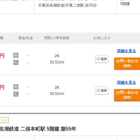
5階建
天竜浜名湖鉄道/天竜二俣駅 歩25分
理費
敷金/礼金
間取り/専有面積
お気に入り
詳細を見る
万円
-
2K
追加
お問い合わせ
33.51m
-
2
(無料)
詳細を見る
万円
-
2K
追加
お問い合わせ
33.51m
-
2
(無料)
ション
名湖鉄道 二俣本町駅 5階建 築55年