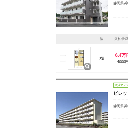
静岡県浜
階
賃料/管
6.4万
3階
4000
賃貸マン
ビレッ
静岡県浜