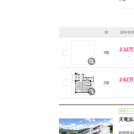
階
賃料/管
2.32
3階
-
2.62
2階
-
賃貸マン
天竜浜
静岡県浜