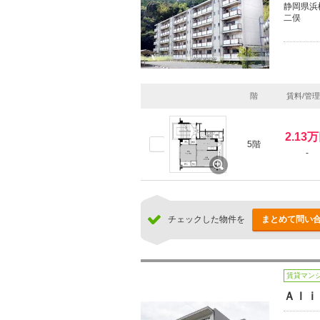
静岡県浜
二俣
階
賃料/管
2.13
5階
-
チェックした物件を
まとめて問い
賃貸マン
Ａｌｉ