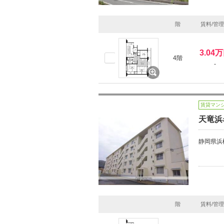
階
賃料/管
3.04
4階
-
賃貸マン
天竜浜
静岡県浜
階
賃料/管