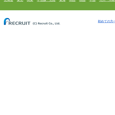
北海道
|
東北
|
関東
|
甲信越・北陸
|
東海
|
関西
|
四国
|
中国
|
九州・沖縄
初めての方