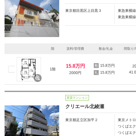
東京都目黒区上目黒３
東急東横線
東急東横線
階
賃料/管理費
敷金/礼金
間取り/
15.8万円
15.8万円
2
1階
41.
15.8万円
2000円
賃貸マンション
クリエール北綾瀬
東京都足立区加平２
東京メトロ
つくばエク
つくばエク