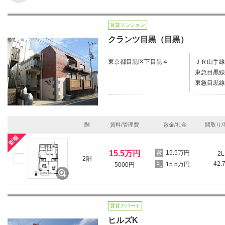
賃貸マンション
クランツ目黒（目黒）
東京都目黒区下目黒４
ＪＲ山手線/
東急目黒線
東急目黒線
階
賃料/管理費
敷金/礼金
間取り/
15.5万円
15.5万円
2L
2階
42.
15.5万円
5000円
賃貸アパート
ヒルズK