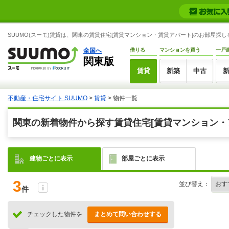
SUUMO(スーモ)賃貸は、関東の賃貸住宅[賃貸マンション・賃貸アパート]のお部屋探
全国へ
借りる
マンションを買う
一戸
関東版
賃貸
新築
中古
不動産・住宅サイト SUUMO
>
賃貸
> 物件一覧
関東の新着物件から探す賃貸住宅[賃貸マンション・
建物ごとに表示
部屋ごとに表示
3
並び替え：
件
チェックした物件を
まとめて問い合わせする