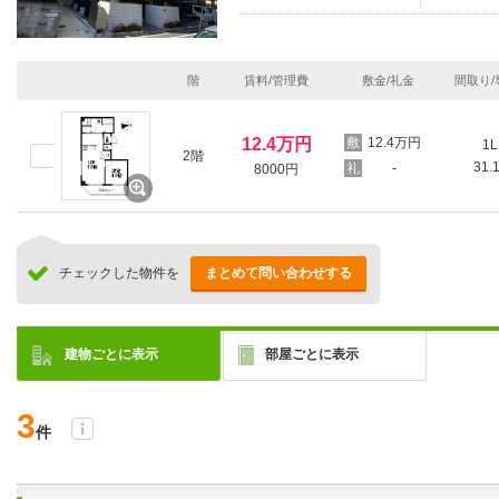
階
賃料/管理費
敷金/礼金
間取り/
12.4万円
12.4万円
1L
2階
31.
-
8000円
チェックした物件を
まとめて問い合わせする
建物ごとに表示
部屋ごとに表示
3
件