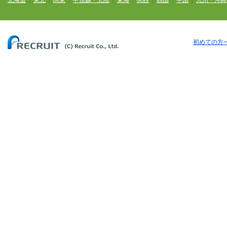
北海道
|
東北
|
関東
|
甲信越・北陸
|
東海
|
関西
|
四国
|
中国
|
九州・沖縄
初めての方