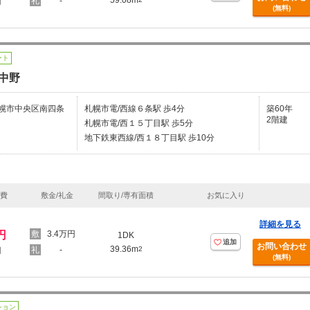
59.08m
-
円
(無料)
ート
中野
幌市中央区南四条
札幌市電/西線６条駅 歩4分
築60年
2階建
札幌市電/西１５丁目駅 歩5分
地下鉄東西線/西１８丁目駅 歩10分
理費
敷金/礼金
間取り/専有面積
お気に入り
詳細を見る
円
3.4万円
1DK
追加
お問い合わせ
39.36m
-
2
円
(無料)
ション