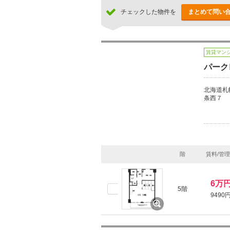
チェックした物件を
まとめて問い
賃貸マン
パーク
北海道札
条西７
階
賃料/管
6万
5階
9490