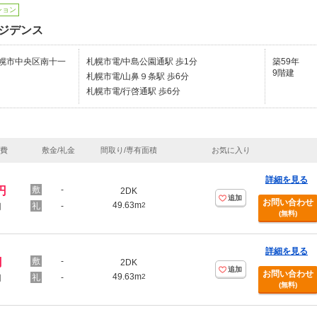
ション
ジデンス
幌市中央区南十一
札幌市電/中島公園通駅 歩1分
築59年
9階建
札幌市電/山鼻９条駅 歩6分
札幌市電/行啓通駅 歩6分
理費
敷金/礼金
間取り/専有面積
お気に入り
詳細を見る
円
-
2DK
追加
お問い合わせ
49.63m
-
2
円
(無料)
詳細を見る
円
-
2DK
追加
お問い合わせ
49.63m
-
2
円
(無料)