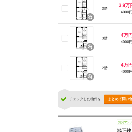
3.9万
3階
4000
4万
3階
4000
4万
2階
4000
チェックした物件を
まとめて問い
賃貸マン
地下鉄