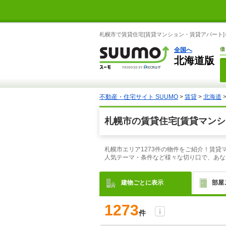
札幌市で賃貸住宅[賃貸マンション・賃貸アパート]
全国へ
借
北海道版
不動産・住宅サイト SUUMO
>
賃貸
>
北海道
札幌市の賃貸住宅[賃貸マンシ
札幌市エリア1273件の物件をご紹介！賃
人気テーマ・条件など様々な切り口で、あな
建物ごとに表示
部屋
1273
件