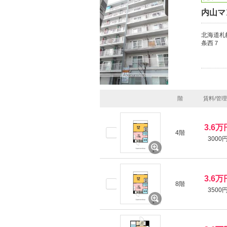
内山マ
北海道札
条西７
階
賃料/管
3.6万
4階
3000
3.6万
8階
3500