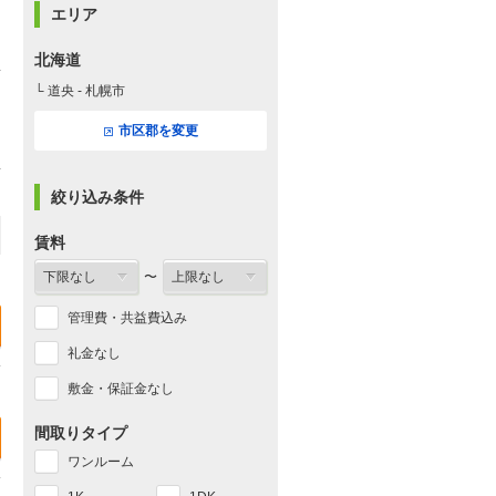
エリア
北海道
└ 道央 - 札幌市
市区郡を変更
絞り込み条件
賃料
〜
管理費・共益費込み
礼金なし
敷金・保証金なし
間取りタイプ
ワンルーム