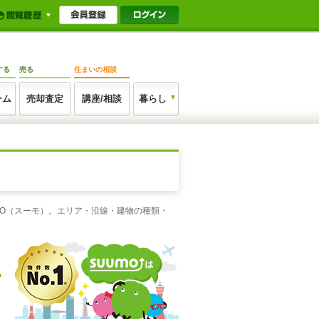
する
売る
住まいの相談
ーム
売却査定
講座/相談
暮らし
MO（スーモ）。エリア・沿線・建物の種類・