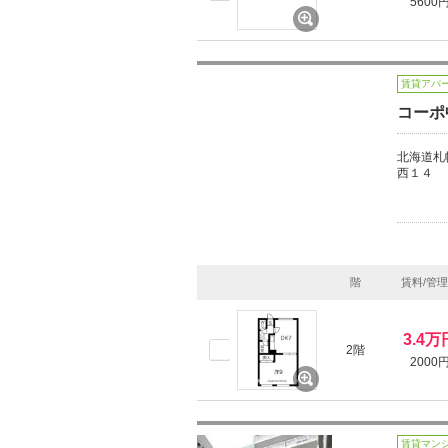
5600
賃貸アパ
コーポ
北海道札
西１４
階
賃料/管
3.4万
2階
2000
賃貸マン