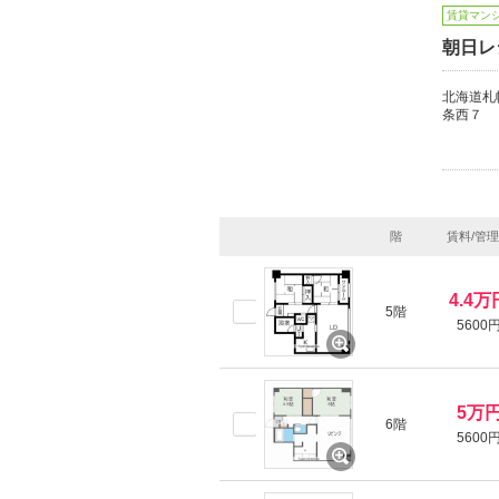
賃貸マン
朝日レ
北海道札
条西７
階
賃料/管
4.4万
5階
5600
5万
6階
5600