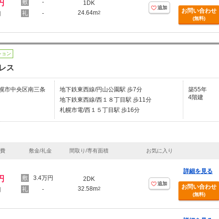
円
-
1DK
追加
お問い合わせ
24.64m
-
2
円
(無料)
ション
レス
幌市中央区南三条
地下鉄東西線/円山公園駅 歩7分
築55年
4階建
地下鉄東西線/西１８丁目駅 歩11分
札幌市電/西１５丁目駅 歩16分
理費
敷金/礼金
間取り/専有面積
お気に入り
詳細を見る
円
3.4万円
2DK
追加
お問い合わせ
32.58m
-
2
円
(無料)