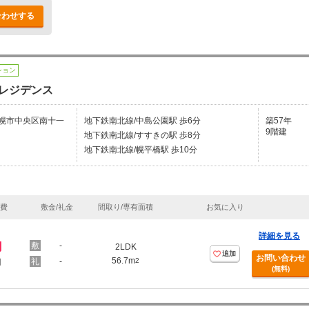
合わせする
ション
レジデンス
幌市中央区南十一
地下鉄南北線/中島公園駅 歩6分
築57年
9階建
地下鉄南北線/すすきの駅 歩8分
地下鉄南北線/幌平橋駅 歩10分
理費
敷金/礼金
間取り/専有面積
お気に入り
詳細を見る
円
-
2LDK
追加
お問い合わせ
56.7m
-
2
円
(無料)