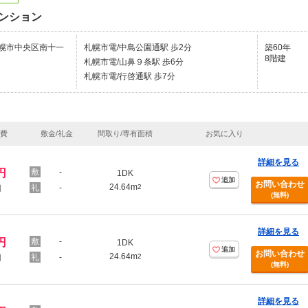
ンション
幌市中央区南十一
札幌市電/中島公園通駅 歩2分
築60年
8階建
札幌市電/山鼻９条駅 歩6分
札幌市電/行啓通駅 歩7分
理費
敷金/礼金
間取り/専有面積
お気に入り
詳細を見る
円
-
1DK
追加
お問い合わせ
24.64m
-
2
円
(無料)
詳細を見る
円
-
1DK
追加
お問い合わせ
24.64m
-
2
円
(無料)
詳細を見る