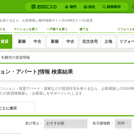
を借りるなら、お部屋探し物件情報サイトSUUMO(スーモ)賃貸
りる
マンションを買う
一戸建てを買う
建てる
リフォーム
賃貸
新築
中古
新築
中古
注文住宅
土地
リフォ
> 札幌市の賃貸情報
ョン・アパート]情報 検索結果
貸マンション・賃貸アパート・貸家などの賃貸住宅を借りるなら、お部屋探しのSUU
たの賃貸情報探し・お家探しをサポートいたします。
ごとに表示
並び替え：
表示建物数：