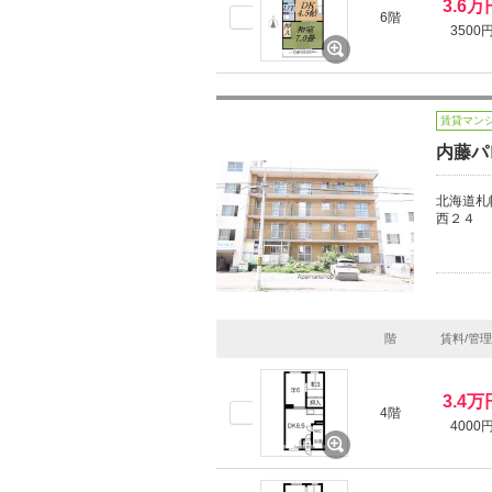
3.6万
6階
3500
賃貸マン
内藤パ
北海道札
西２４
階
賃料/管
3.4万
4階
4000