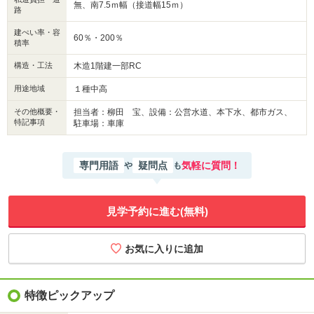
無、南7.5ｍ幅（接道幅15ｍ）
路
建ぺい率・容
60％・200％
積率
構造・工法
木造1階建一部RC
用途地域
１種中高
その他概要・
担当者：柳田 宝、設備：公営水道、本下水、都市ガス、
特記事項
駐車場：車庫
専門用語
疑問点
気軽に質問！
や
も
見学予約に進む(無料)
特徴ピックアップ