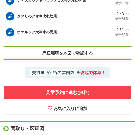
ディスカウントドラッグコスモス木の岡店
徒歩29分
2.43km
クスリのアオキ比叡辻店
徒歩31分
2.51km
ウエルシア大津木の岡店
徒歩32分
周辺環境を地図で確認する
交通量
街の雰囲気
現地で体感！
や
を
見学予約に進む(無料)
間取り・区画図