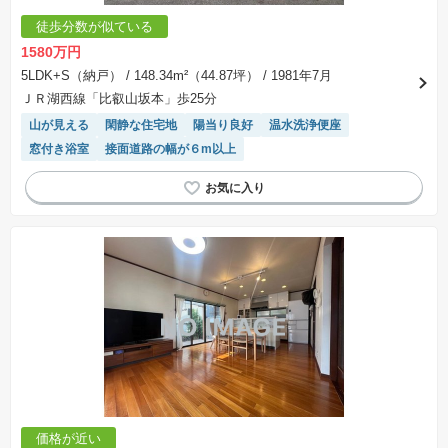
徒歩分数が似ている
1580万円
5LDK+S（納戸）
/ 148.34m²（44.87坪）
/ 1981年7月
ＪＲ湖西線「比叡山坂本」歩25分
山が見える
閑静な住宅地
陽当り良好
温水洗浄便座
窓付き浴室
接面道路の幅が６m以上
価格が近い