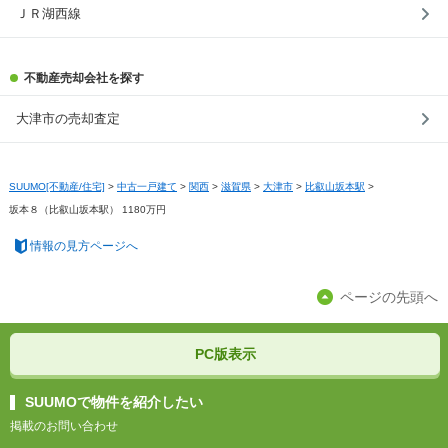
ＪＲ湖西線
不動産売却会社を探す
大津市の売却査定
SUUMO[不動産/住宅]
>
中古一戸建て
>
関西
>
滋賀県
>
大津市
>
比叡山坂本駅
>
坂本８（比叡山坂本駅） 1180万円
情報の見方ページへ
ページの先頭へ
PC版表示
SUUMOで物件を紹介したい
掲載のお問い合わせ