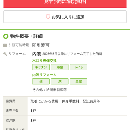
見学予約に進む(無料)
物件概要・詳細
即引渡可
引渡可能時期
内装
リフォーム
2026年5月以降にリフォーム完了した箇所
水回り設備交換
内装リフォーム
その他：給湯器新調等
諸費用
取引にかかる費用：仲介手数料、登記費用等
販売戸数
1戸
総戸数
1戸
私道負担・道