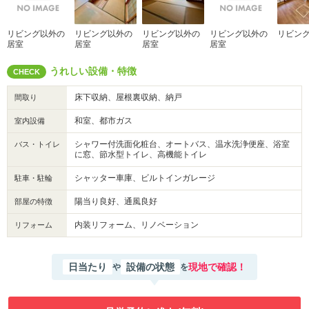
リビング以外の
リビング以外の
リビング以外の
リビング以外の
リビン
居室
居室
居室
居室
うれしい設備・特徴
CHECK
床下収納、屋根裏収納、納戸
間取り
和室、都市ガス
室内設備
シャワー付洗面化粧台、オートバス、温水洗浄便座、浴室
バス・トイレ
に窓、節水型トイレ、高機能トイレ
シャッター車庫、ビルトインガレージ
駐車・駐輪
陽当り良好、通風良好
部屋の特徴
内装リフォーム、リノベーション
リフォーム
日当たり
設備の状態
現地で確認！
や
を