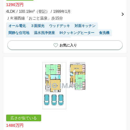
1290万円
4LDK
/ 100.19m²（登記）
/ 1999年1月
ＪＲ湖西線「おごと温泉」歩15分
オール電化
３面採光
ウッドデッキ
対面キッチン
閑静な住宅地
温水洗浄便座
IHクッキングヒーター
食洗機
窓付き浴室
接面道路の幅が６m以上
広さが似ている
1480万円