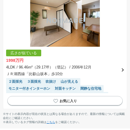
広さが似ている
1998万円
4LDK
/ 96.46m²（29.17坪）（登記）
/ 2006年12月
ＪＲ湖西線「比叡山坂本」歩10分
２面採光
３面採光
吹抜け
山が見える
モニター付きインターホン
対面キッチン
閑静な住宅地
陽当り良好
温水洗浄便座
IHクッキングヒーター
食洗機
システムキッチン
窓付き浴室
※サイトの表示内容が現在の状況とは異なる場合がありますので、最新の情報については掲載
会社にご確認ください。
※表示しているタグ情報の詳細は
こちら
をご確認ください。