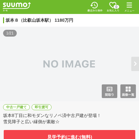
0
坂本８（比叡山坂本駅） 1180万円
1/21
中古一戸建て
即引渡可
坂本8丁目に和モダンなリノベ済中古戸建が登場！
雪見障子と広い縁側が素敵☆
見学予約に進む(無料)