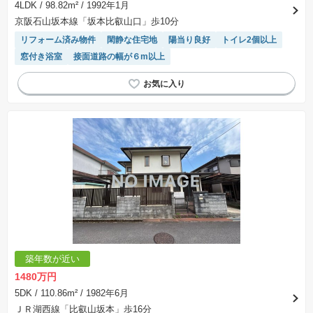
4LDK
/ 98.82m²
/ 1992年1月
京阪石山坂本線「坂本比叡山口」歩10分
リフォーム済み物件
閑静な住宅地
陽当り良好
トイレ2個以上
窓付き浴室
接面道路の幅が６m以上
築年数が近い
1480万円
5DK
/ 110.86m²
/ 1982年6月
ＪＲ湖西線「比叡山坂本」歩16分