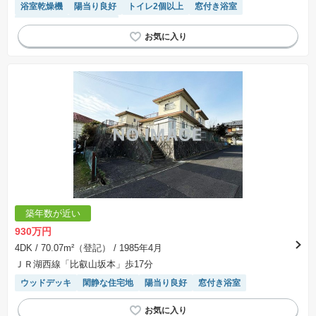
浴室乾燥機
陽当り良好
トイレ2個以上
窓付き浴室
接面道路の幅が６m以上
築年数が近い
930万円
4DK
/ 70.07m²（登記）
/ 1985年4月
ＪＲ湖西線「比叡山坂本」歩17分
ウッドデッキ
閑静な住宅地
陽当り良好
窓付き浴室