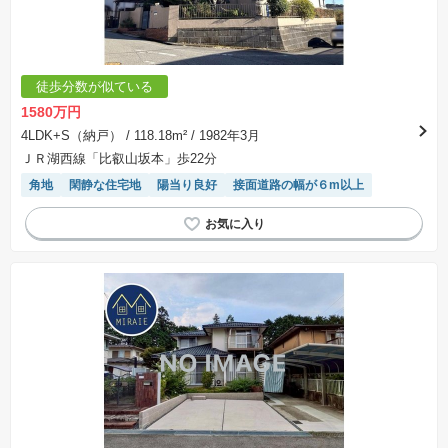
徒歩分数が似ている
1580万円
4LDK+S（納戸）
/ 118.18m²
/ 1982年3月
ＪＲ湖西線「比叡山坂本」歩22分
角地
閑静な住宅地
陽当り良好
接面道路の幅が６m以上