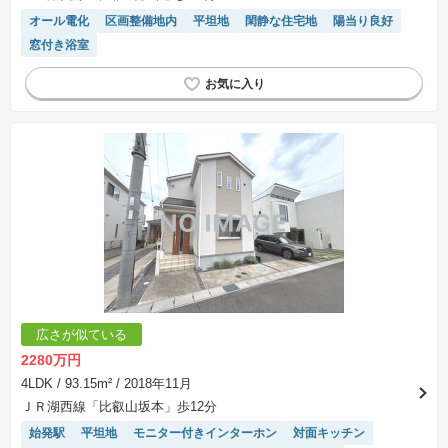
オール電化
区画整備地内
平坦地
閑静な住宅地
陽当り良好
窓付き浴室
広さが似ている
2280万円
4LDK
/ 93.15m²
/ 2018年11月
ＪＲ湖西線「比叡山坂本」歩12分
始発駅
平坦地
モニター付きインターホン
対面キッチン