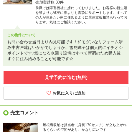
売却実績数
30件
前職では障害福祉に携わっておりました。お客様の新生活
を誰よりも誠実に誰よりも真摯にサポートします。すべて
の人が住みたい家に住めるように居住支援相談も行ってお
ります。気軽にご相談ください。
この物件について
お問い合わせ当日より内見可能です！和モダンなリフォーム済
み中古戸建はいかがでしょうか。雪見障子は個人的にイチオシ
ポイントです♪気になる水回り設備はすべて新調のため購入後
すぐに住み始めることが可能です☆
見学予約に進む(無料)
売主コメント
屋根裏収納は担当者（身長170センチ）が立ち上がれ
るくらいの空間があり、かなり広いです