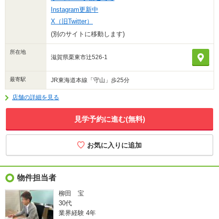
Instagram更新中
X（旧Twitter）
(別のサイトに移動します)
所在地
滋賀県栗東市辻526-1
最寄駅
JR東海道本線「守山」歩25分
店舗の詳細を見る
見学予約に進む(無料)
物件担当者
柳田 宝
30代
業界経験
4年