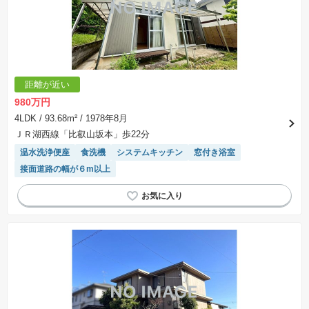
ことを条件として売買される土地のことをいいます。建築請負契約成立に向けて設計プランを
協議するため、土地購入者が自己の希望する建物の設計協議をするために必要な相当の期間の
交渉期間が設定され、その期間内で希望を満たすプランが実現できたかどうかにより結論を出
します。なお、この期間は概ね3ヶ月程度とされています。納得のいくプランが出来ず、建築請
負契約が成立しない場合、土地売買契約は白紙に戻り、土地契約にかかった代金（土地代金、
手付金など）は名目のいかんに関わらず、全て返却されます。
※課税対象物件の「価格」や「費用等」は消費税込みの「総額表示」で統一しています。
※「本体価格」とは、課税対象物件においては「消費税を除いた建物価格」と「土地価格」の
距離が近い
合計額を指します。
※課税対象物件は消費税込みの総額表示のため、不動産広告の販売価格には本体価格の金額は
980万円
表示されておりません。
※取引にかかる費用：物件の契約手続き、決済、引き渡し時にかかる費用を表示しています。
4LDK
/ 93.68m²
/ 1978年8月
不動産会社によって表記有無が異なるため、ご自身で十分な確認をしていただくようにお願い
ＪＲ湖西線「比叡山坂本」歩22分
いたします。
※掲載の省エネ性能ラベル内の物件・住棟・号室名称については最新のものに変更されている
温水洗浄便座
食洗機
システムキッチン
窓付き浴室
場合があります。
接面道路の幅が６m以上