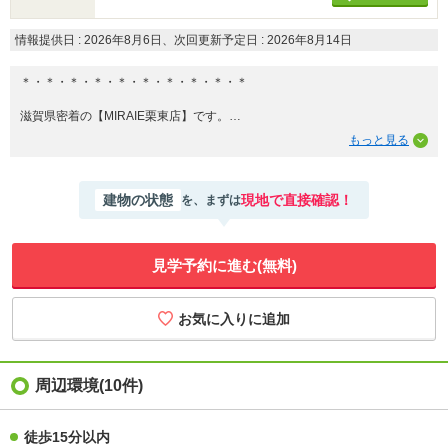
情報提供日 : 2026年8月6日、次回更新予定日 : 2026年8月14日
＊・＊・＊・＊・＊・＊・＊・＊・＊・＊
滋賀県密着の【MIRAIE栗東店】です。
新築戸建・中古戸建・土地のご相談など
お気軽にお申し付けください♪
―――――――――――――――
建物の状態
現地で直接確認！
を、まずは
《この物件の魅力ポイント》
◎RC造シャッター車庫（全高183センチ）
◎掘りごたつ
◎雪見障子
見学予約に進む(無料)
◎屋根裏収納があり収納バッチリ
◎床下換気で白蟻も安心
◎都市ガス
◎リフォーム済
～リフォーム内容～
・キッチン、洗面台、浴室、トイレ等の水回り設備すべて新調
・給湯器交換（26年製）
周辺環境(10件)
・間取り変更工事
―――――――――――――――
徒歩15分以内
まずは一度ご内覧にお越しください♪