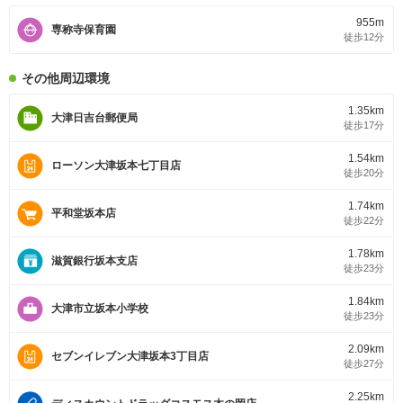
＊・＊・＊・＊・＊・＊・＊・＊＊・＊・＊
955m
専称寺保育園
徒歩12分
その他周辺環境
1.35km
大津日吉台郵便局
徒歩17分
1.54km
ローソン大津坂本七丁目店
徒歩20分
1.74km
平和堂坂本店
徒歩22分
1.78km
滋賀銀行坂本支店
徒歩23分
1.84km
大津市立坂本小学校
徒歩23分
2.09km
セブンイレブン大津坂本3丁目店
徒歩27分
2.25km