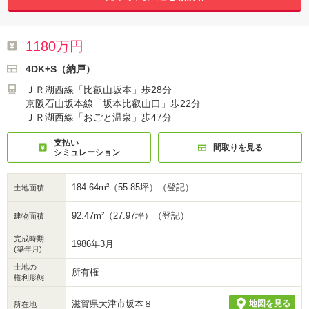
1180万円
4DK+S（納戸）
ＪＲ湖西線「比叡山坂本」歩28分
京阪石山坂本線「坂本比叡山口」歩22分
ＪＲ湖西線「おごと温泉」歩47分
支払い
間取りを見る
シミュレーション
184.64m²（55.85坪）（登記）
土地面積
92.47m²（27.97坪）（登記）
建物面積
完成時期
1986年3月
(築年月)
土地の
所有権
権利形態
滋賀県大津市坂本８
地図を見る
所在地