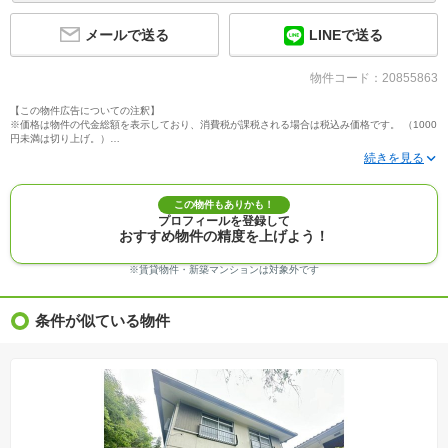
メールで送る
LINEで送る
物件コード：20855863
【この物件広告についての注釈】
※価格は物件の代金総額を表示しており、消費税が課税される場合は税込み価格です。 （1000
円未満は切り上げ。）
※写真に写っている、またはパース（絵）や間取り図に描かれている家具や車などは、特にコ
メントがない場合、販売価格に含まれません。
※敷地権利が定期借地権のものは価格に権利金を含みます。
※建築条件付き土地価格には、建物価格は含まれません。
この物件もありかも！
※物件情報は、原則として情報提供日の２日前に最終確認した情報です。
プロフィールを登録して
※完成予想図はいずれも外構、植栽、外観等実際のものとは多少異なることがあります。
おすすめ物件の精度を上げよう！
※モデルルーム・モデルハウス・展示場・ショールームの画像の場合、今回販売の物件と異な
る場合があります。
※ＣＧ合成の画像の場合、実際とは多少異なる場合があります。
※賃貸物件・新築マンションは対象外です
※物件特徴：販売戸数が複数の物件は、全ての住戸に該当しない項目もあります。
※完成後１年以上を経過した未入居物件が掲載される場合があります。ご了承ください。
※新着：物件情報が「SUUMO」に掲載された日から１週間表示されます。
条件が似ている物件
※価格更新：物件価格が変更された日から１週間表示されます。
※販売予定物件はすべて、販売開始するまで契約または予約の申込みはできません。
※購入の前には物件内容や契約条件についてご自身で十分な確認をしていただくようにお願い
いたします。
※建築条件土地の情報内に掲載されている、建物プラン例は、土地購入者の設計プランの参考
の一例であって、プランの採用可否は任意です。
※土地（建築条件なし）で「建物プラン例」が表記してある時、そのプラン例は特定の建築請
負会社によるもので、当該建築請負会社以外で建てた場合、同様のものが同価格で建てられる
とは限りません。また建築請負会社を特定するものではありません。
※建築条件付き土地とは、その土地に建築する建物の建築請負契約が、一定期間内に成立する