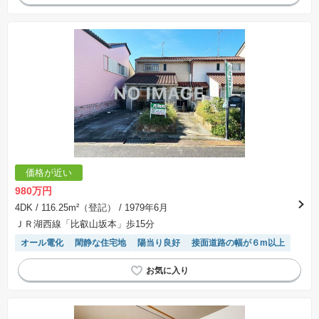
価格が近い
980万円
4DK
/ 116.25m²（登記）
/ 1979年6月
ＪＲ湖西線「比叡山坂本」歩15分
オール電化
閑静な住宅地
陽当り良好
接面道路の幅が６m以上