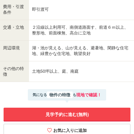
費用・引渡
即引渡可
条件
交通・立地
２沿線以上利用可、南側道路面す、前道６ｍ以上、
整形地、前面棟無、高台に立地
周辺環境
湖・池が見える、山が見える、避暑地、閑静な住宅
地、緑豊かな住宅地、眺望良好
その他の特
土地50坪以上、庭、南庭
徴
物件の特徴
現地で確認！
気になる
も
見学予約に進む(無料)