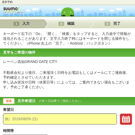
見学予約
入力
確認
完了
1
2
3
キーボード右下の「Go」「開く」「検索」をタップすると、入力途中で情報が
送信されることがあります。文字入力終了時にはキーボードを閉じる操作をし
てください。（iPhone:右上の「完了」・Android：バックボタン）
見学をご希望の物件
レーベン高知GRAND GATE CITY
不動産会社より後日、ご来場頂く日時をお電話もしくはメールにてご連絡後、
予約確定とさせていただきます。
申し込み状況や日時（休業日等）によっては、ご案内できない場合もございま
す。予めご了承ください。
見学希望日
※翌々日以降でご指定ください。
必須
希望日
時間帯