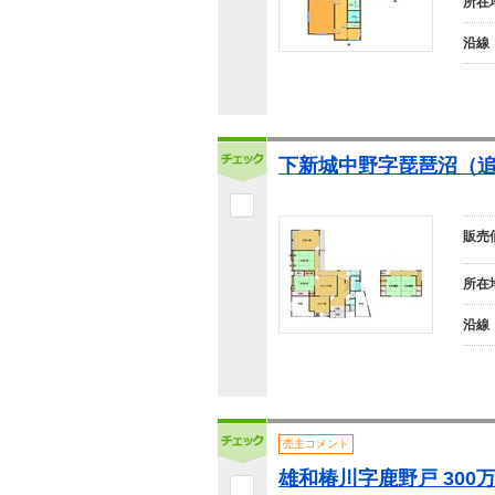
所在
沿線
下新城中野字琵琶沼（追分
販売
所在
沿線
売主コメント
雄和椿川字鹿野戸 300