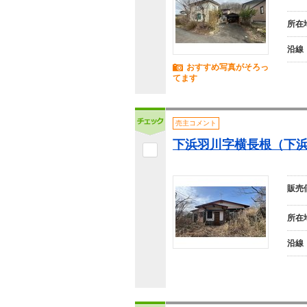
所在
沿線
おすすめ写真がそろっ
てます
売主コメント
下浜羽川字横長根（下浜駅
販売
所在
沿線