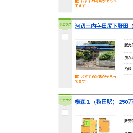
おすすめ写真がそろっ
てます
河辺三内字田尻下野田（大
販売
所在
沿線
おすすめ写真がそろっ
てます
横森１（秋田駅） 250
販売