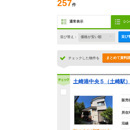
257
件
通常表示
シン
並び
並び替え：
まとめて資料
チェックした物件を
土崎港中央５（土崎駅） 
販売
所在
沿線