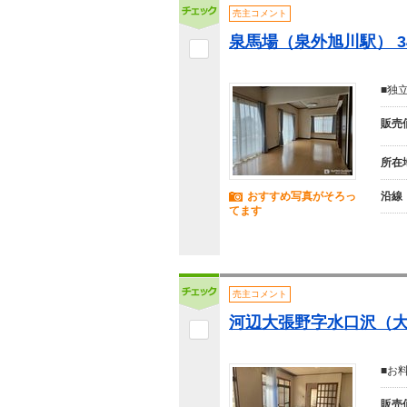
売主コメント
泉馬場（泉外旭川駅） 3
■独
販売
所在
おすすめ写真がそろっ
沿線
てます
売主コメント
河辺大張野字水口沢（大張
■お
販売