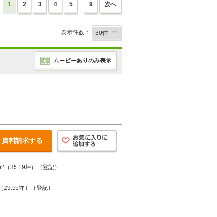
1
2
3
4
5
...
9
次へ
表示件数：
ムービーありのみ表示
資料請求する
m
2
（35.19坪）（登記）
（29.55坪）（登記）