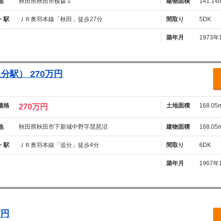
地
秋田県秋田市横森１
建物面積
141.14
・駅
ＪＲ奥羽本線「秋田」徒歩27分
間取り
5DK
築年月
1973年
駅） 270万円
価格
土地面積
168.05
270万円
地
秋田県秋田市下新城中野字琵琶沼
建物面積
168.05
・駅
ＪＲ奥羽本線「追分」徒歩4分
間取り
6DK
築年月
1967年
万円