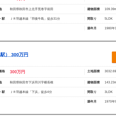
地
秋田県秋田市上北手荒巻字前田
建物面積
109.39
・駅
ＪＲ羽越本線「羽後牛島」徒歩31分
間取り
5LDK
築年月
1980年
） 300万円
価格
土地面積
3032.6
300万円
地
秋田県秋田市下浜羽川字横長根
建物面積
143.23
・駅
ＪＲ羽越本線「下浜」徒歩4分
間取り
3LDK
築年月
1970年