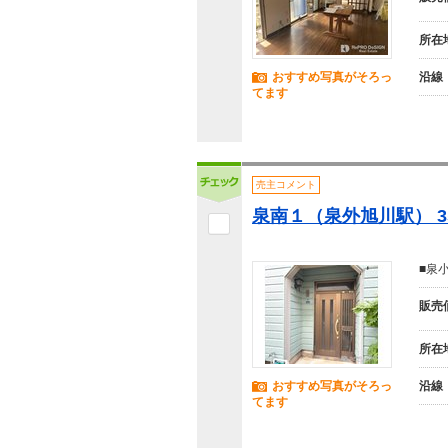
所在
おすすめ写真がそろっ
沿線
てます
売主コメント
泉南１（泉外旭川駅） 3
■泉
販売
所在
おすすめ写真がそろっ
沿線
てます