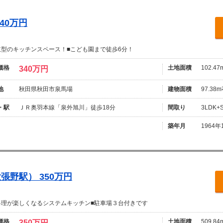
40万円
立型のキッチンスペース！■こども園まで徒歩6分！
価格
土地面積
102.47
340万円
地
秋田県秋田市泉馬場
建物面積
97.38m
・駅
ＪＲ奥羽本線「泉外旭川」徒歩18分
間取り
3LDK
築年月
1964年
野駅） 350万円
料理が楽しくなるシステムキッチン■駐車場３台付きです
価格
土地面積
509.84
350万円