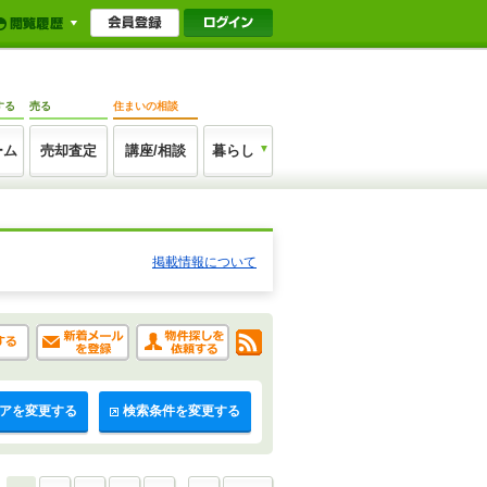
する
売る
住まいの相談
ーム
売却査定
講座/相談
暮らし
掲載情報について
アを変更する
検索条件を変更する