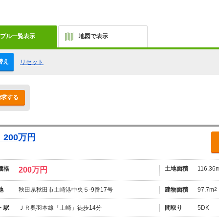
プル一覧表示
地図で表示
替え
リセット
請求する
200万円
価格
土地面積
116.36
200万円
地
秋田県秋田市土崎港中央５-9番17号
建物面積
97.7m
2
・駅
ＪＲ奥羽本線「土崎」徒歩14分
間取り
5DK