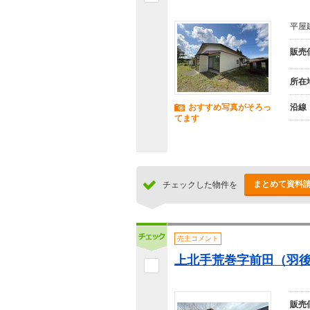
平屋
販売
所在
おすすめ写真がそろっ
沿線
てます
まとめて資料
チェックした物件を
売主コメント
上北手荒巻字前田（羽後牛
販売