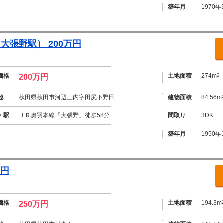
築年月
1970年
張野駅） 200万円
価格
土地面積
274m
2
200万円
地
秋田県秋田市河辺三内字田尻下野田
建物面積
84.56m
・駅
ＪＲ奥羽本線「大張野」徒歩58分
間取り
3DK
築年月
1950年
万円
価格
土地面積
194.3m
250万円