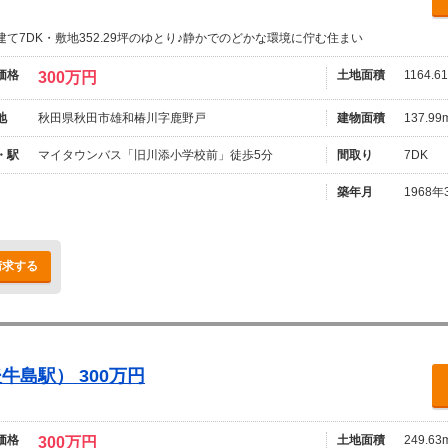
建て7DK・敷地352.29坪のゆとり♪静かでのどかな環境に佇む住まい
価格
土地面積
1164.6
300万円
地
秋田県秋田市雄和椿川字鹿野戸
建物面積
137.99
・駅
マイタウンバス「旧川添小学校前」徒歩5分
間取り
7DK
築年月
1968年
請求する
島駅） 300万円
価格
土地面積
249.63
300万円