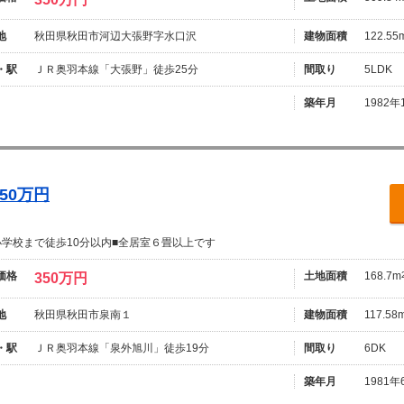
地
秋田県秋田市河辺大張野字水口沢
建物面積
122.55
・駅
ＪＲ奥羽本線「大張野」徒歩25分
間取り
5LDK
築年月
1982年
50万円
小学校まで徒歩10分以内■全居室６畳以上です
価格
土地面積
168.7m
350万円
地
秋田県秋田市泉南１
建物面積
117.58
・駅
ＪＲ奥羽本線「泉外旭川」徒歩19分
間取り
6DK
築年月
1981年