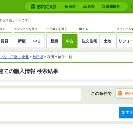
トする情報サイトです。
りる
マンションを買う
一戸建てを買う
建てる
リフォーム
賃貸
新築
中古
新築
中古
注文住宅
土地
リフォ
中古一戸建て 東北
>
秋田県
>
秋田市物件一覧
建ての購入情報 検索結果
この条件で
エリ