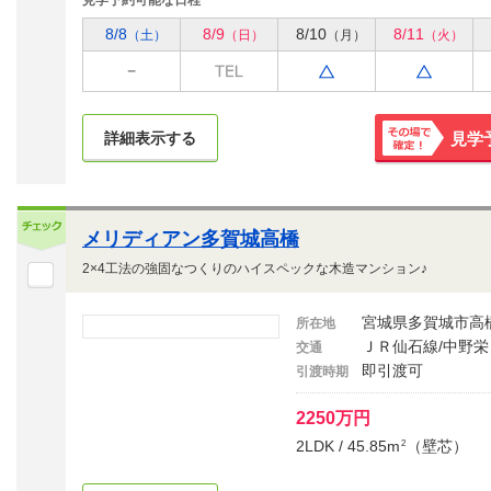
見学予約可能な日程
8/8
8/9
8/10
8/11
（土）
（日）
（月）
（火）
詳細表示する
見学
その場で
確定！
メリディアン多賀城高橋
2×4工法の強固なつくりのハイスペックな木造マンション♪
宮城県多賀城市高
所在地
ＪＲ仙石線/中野栄
交通
即引渡可
引渡時期
2250万円
2LDK / 45.85m
（壁芯）
2