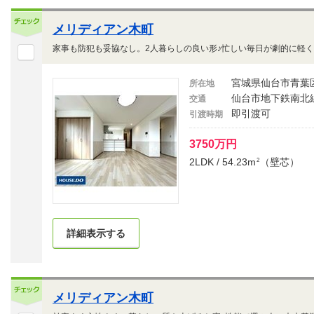
メリディアン木町
家事も防犯も妥協なし。2人暮らしの良い形♪忙しい毎日が劇的に軽
宮城県仙台市青葉
所在地
仙台市地下鉄南北線
交通
即引渡可
引渡時期
3750万円
2LDK / 54.23m
（壁芯）
2
詳細表示する
メリディアン木町