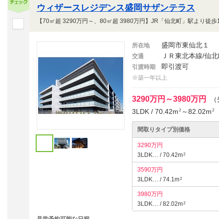
ウィザースレジデンス盛岡サザンテラス
盛岡市東仙北１
所在地
ＪＲ東北本線/仙北
交通
即引渡可
引渡時期
※築一年以上
3290万円～3980万円
（
3LDK / 70.42m
～82.02m
2
2
間取りタイプ別価格
3290万円
3LDK… / 70.42m
2
3590万円
3LDK… / 74.1m
2
3980万円
3LDK… / 82.02m
2