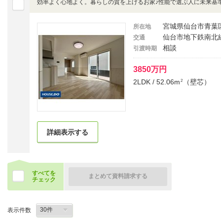
効率よく心地よく。暮らしの質を上げるお家♪性能で選ぶ人に未来基準
宮城県仙台市青葉
所在地
仙台市地下鉄南北線
交通
相談
引渡時期
3850万円
2LDK / 52.06m
（壁芯）
2
詳細表示する
すべてを
まとめて資料請求する
チェック
表示件数