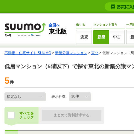
全国へ
借りる
マンションを買う
一戸
東北版
賃貸
新築
中古
不動産・住宅サイト SUUMO
>
新築分譲マンション
>
東北
> 低層マンション（
低層マンション（5階以下）で探す東北の新築分譲マ
5
件
表示件数
すべてを
まとめて資料請求する
チェック