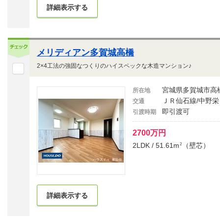
詳細表示する
メリディアン多賀城高橋
2×4工法の強固なつくりのハイスペックな木造マンション♪
宮城県多賀城市高
所在地
ＪＲ仙石線/中野栄
交通
即引渡可
引渡時期
2700万円
2LDK / 51.61m
（壁芯）
2
詳細表示する