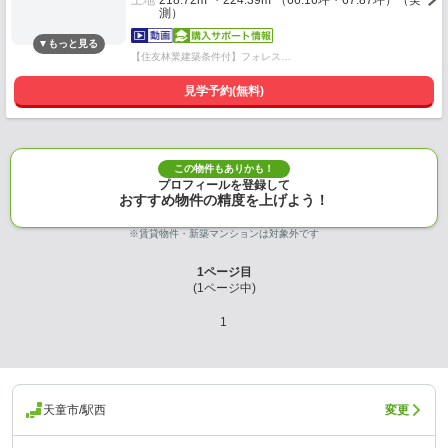
土地
218.72m²・224.39m²（66.16坪・67.87坪）（実
測）
【住友林業建築条件付】フォレス…
見学予約(無料)
この物件もありかも！
プロフィールを登録して
おすすめ物件の精度を上げよう！
※賃貸物件・新築マンションは対象外です
1
ページ目
(
1
ページ中)
1
天童市/駅西
変更