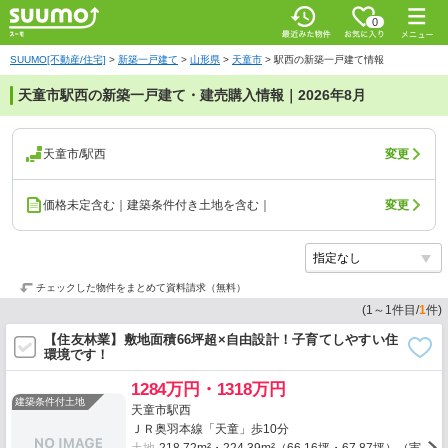
0
SUUMO[不動産/住宅]
>
新築一戸建て
>
山形県
>
天童市
>
駅西の新築一戸建て情報
天童市駅西の新築一戸建て・建売購入情報｜2026年8月
天童市/駅西
変更
価格未定含む｜建築条件付き土地を含む｜
変更
チェックした物件をまとめて資料請求（無料）
(
1
～
1
件目/
1
件)
【住友林業】敷地面積66坪超×自由設計！子育てしやすい住
環境です！
1284万円・1318万円
建築条件付土地
天童市駅西
ＪＲ奥羽本線「天童」歩10分