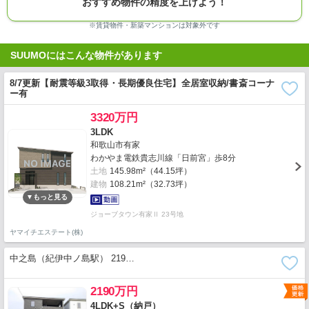
おすすめ物件の精度を上げよう！
※賃貸物件・新築マンションは対象外です
SUUMOにはこんな物件があります
8/7更新【耐震等級3取得・長期優良住宅】全居室収納/書斎コーナ
ー有
3320万円
3LDK
和歌山市有家
わかやま電鉄貴志川線「日前宮」歩8分
土地
145.98m²（44.15坪）
建物
108.21m²（32.73坪）
ジョーブタウン有家Ⅱ 23号地
ヤマイチエステート(株)
中之島（紀伊中ノ島駅） 219…
2190万円
4LDK+S（納戸）