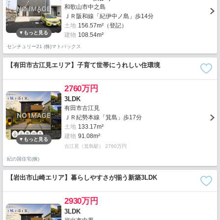
和歌山市中之島
ＪＲ阪和線「紀伊中ノ島」歩14分
土地
156.57m²（登記）
建物
108.54m²
センチュリー21 (株)マトバックス
【有田市古江見エリア】子育て世帯にうれしい住環境
2760万円
3LDK
有田市古江見
ＪＲ紀勢本線「箕島」歩17分
土地
133.17m²
建物
91.08m²
古江見（箕島駅） 2760万円
紀の国住宅(株)
【岩出市山崎エリア】暮らしやすさが揃う新築3LDK
2930万円
3LDK