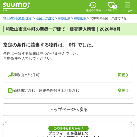
0
SUUMO[不動産/住宅]
>
新築一戸建て
>
和歌山県
>
和歌山市
>
北牛町の新築一戸建て情報
和歌山市北牛町の新築一戸建て・建売購入情報｜2026年8月
指定の条件に該当する物件は、
0件
でした。
条件に一致する情報は見つかりませんでした。
再度条件を入力してください。
和歌山市/北牛町
変更
価格未定含む｜建築条件付き土地を含む｜
変更
トップページへ戻る
この物件もありかも！
プロフィールを登録して