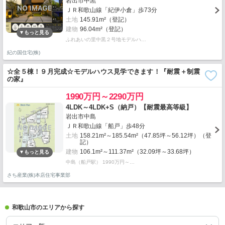
岩出市中黒
ＪＲ和歌山線「紀伊小倉」歩73分
土地
145.91m²（登記）
建物
96.04m²（登記）
ふれあいの里中黒２号地モデルハ…
紀の国住宅(株)
☆全５棟！９月完成☆モデルハウス見学できます！『耐震＋制震
の家』
1990万円～2290万円
4LDK～4LDK+S（納戸）【耐震最高等級】
岩出市中島
ＪＲ和歌山線「船戸」歩48分
土地
158.21m²～185.54m²（47.85坪～56.12坪）（登
記）
建物
106.1m²～111.37m²（32.09坪～33.68坪）
中島（船戸駅） 1990万円～…
さち産業(株)本店住宅事業部
和歌山市のエリアから探す