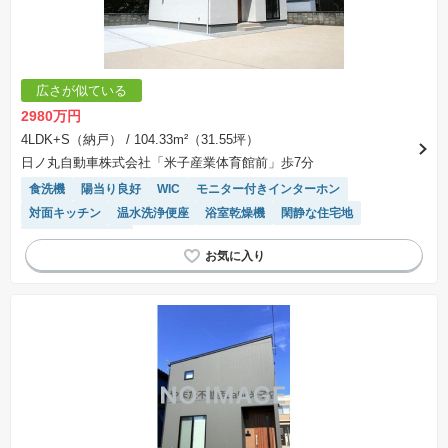
広さが似ている
2980万円
4LDK+S（納戸）
/ 104.33m²（31.55坪）
日ノ丸自動車株式会社「米子産業体育館前」歩7分
食洗機
陽当り良好
WIC
モニター付きインターホン
対面キッチン
温水洗浄便座
浴室乾燥機
閑静な住宅地
システムキッチン