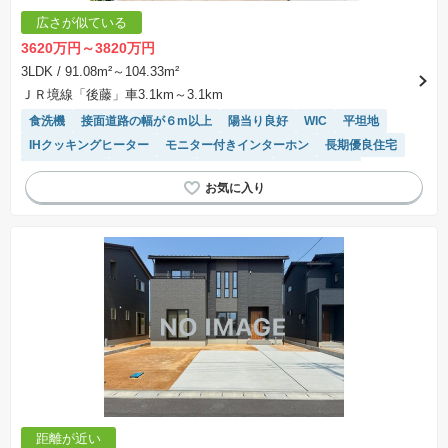
広さが似ている
3620万円～3820万円
3LDK
/ 91.08m²～104.33m²
ＪＲ境線「後藤」車3.1km～3.1km
食洗機
接面道路の幅が６m以上
陽当り良好
WIC
平坦地
IHクッキングヒーター
モニター付きインターホン
長期優良住宅
対面キッチン
温水洗浄便座
浴室乾燥機
閑静な住宅地
トイレ2個以上
オール電化
システムキッチン
距離が近い