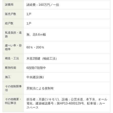
諸費用
諸経費：160万円／一括
販売戸数
1戸
総戸数
1戸
私道負担・道
無、北6.6ｍ幅
路
建ぺい率・容
60％・200％
積率
構造・工法
木造2階建（軸組工法）
断熱性能
6段階/7段階中
施工
中央建設(株)
その他制限事
景観法による規制有
項
その他概要・
担当者：月森(ツキモリ)、設備：公営水道、本下水、オール
特記事項
電化、建築確認番号：第HP13-4000129号、駐車場：カー
スペース