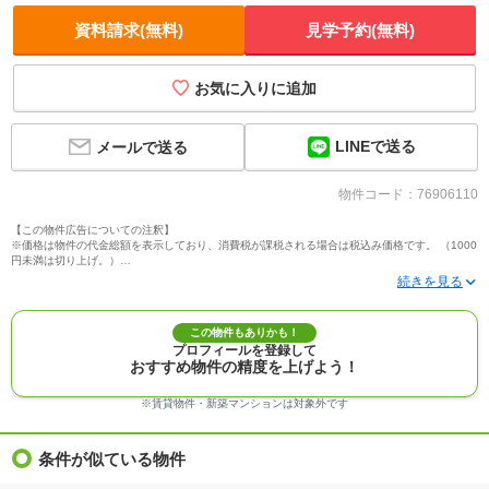
資料請求(無料)
見学予約(無料)
お気に入りに追加
LINEで送る
メールで送る
物件コード：76906110
【この物件広告についての注釈】
※価格は物件の代金総額を表示しており、消費税が課税される場合は税込み価格です。 （1000
円未満は切り上げ。）
※写真に写っている、またはパース（絵）や間取り図に描かれている家具や車などは、特にコ
メントがない場合、販売価格に含まれません。
※敷地権利が定期借地権のものは価格に権利金を含みます。
※建築条件付き土地価格には、建物価格は含まれません。
この物件もありかも！
※物件情報は、原則として情報提供日の２日前に最終確認した情報です。
プロフィールを登録して
※完成予想図はいずれも外構、植栽、外観等実際のものとは多少異なることがあります。
おすすめ物件の精度を上げよう！
※モデルルーム・モデルハウス・展示場・ショールームの画像の場合、今回販売の物件と異な
る場合があります。
※ＣＧ合成の画像の場合、実際とは多少異なる場合があります。
※賃貸物件・新築マンションは対象外です
※物件特徴：販売戸数が複数の物件は、全ての住戸に該当しない項目もあります。
※完成後１年以上を経過した未入居物件が掲載される場合があります。ご了承ください。
※新着：物件情報が「SUUMO」に掲載された日から１週間表示されます。
条件が似ている物件
※価格更新：物件価格が変更された日から１週間表示されます。
※販売予定物件はすべて、販売開始するまで契約または予約の申込みはできません。