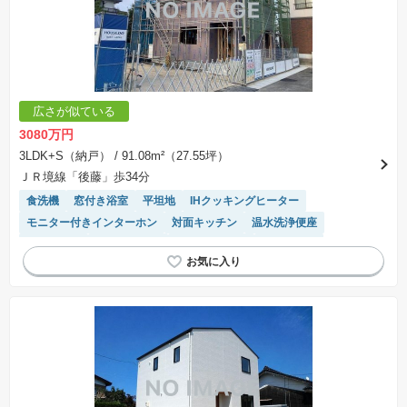
広さが似ている
3080万円
3LDK+S（納戸）
/ 91.08m²（27.55坪）
ＪＲ境線「後藤」歩34分
食洗機
窓付き浴室
平坦地
IHクッキングヒーター
モニター付きインターホン
対面キッチン
温水洗浄便座
浴室乾燥機
閑静な住宅地
トイレ2個以上
オール電化
システムキッチン