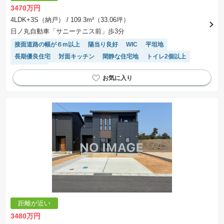
3470万円
4LDK+3S（納戸）
/ 109.3m²（33.06坪）
日ノ丸自動車「サニーテニス前」歩3分
接面道路の幅が６m以上
陽当り良好
WIC
平坦地
長期優良住宅
対面キッチン
閑静な住宅地
トイレ2個以上
オール電化
距離が近い
3480万円