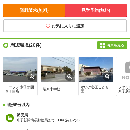
資料請求(無料)
見学予約(無料)
お気に入りに追加
周辺環境
(20件)
写真を見る
ローソン 米子新開
かいけ心正こども
ファミ
福米中学校
四丁目店
園
米子新
徒歩5分以内
郵便局
米子新開簡易郵便局まで108m (徒歩2分)