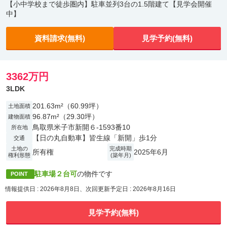
【小中学校まで徒歩圏内】駐車並列3台の1.5階建て【見学会開催
中】
資料請求(無料)
見学予約(無料)
3362万円
3LDK
201.63m²（60.99坪）
土地面積
96.87m²（29.30坪）
建物面積
鳥取県米子市新開６-1593番10
所在地
【日の丸自動車】皆生線「新開」歩1分
交通
土地の
完成時期
所有権
2025年6月
権利形態
(築年月)
駐車場２台可
の物件です
POINT
情報提供日 : 2026年8月8日、次回更新予定日 : 2026年8月16日
見学予約(無料)