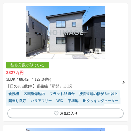
※購入の前には物件内容や契約条件についてご自身で十分な確認をしていただくようにお願い
いたします。
※建築条件土地の情報内に掲載されている、建物プラン例は、土地購入者の設計プランの参考
の一例であって、プランの採用可否は任意です。
※土地（建築条件なし）で「建物プラン例」が表記してある時、そのプラン例は特定の建築請
負会社によるもので、当該建築請負会社以外で建てた場合、同様のものが同価格で建てられる
とは限りません。また建築請負会社を特定するものではありません。
※建築条件付き土地とは、その土地に建築する建物の建築請負契約が、一定期間内に成立する
ことを条件として売買される土地のことをいいます。建築請負契約成立に向けて設計プランを
協議するため、土地購入者が自己の希望する建物の設計協議をするために必要な相当の期間の
交渉期間が設定され、その期間内で希望を満たすプランが実現できたかどうかにより結論を出
します。なお、この期間は概ね3ヶ月程度とされています。納得のいくプランが出来ず、建築請
負契約が成立しない場合、土地売買契約は白紙に戻り、土地契約にかかった代金（土地代金、
手付金など）は名目のいかんに関わらず、全て返却されます。
※課税対象物件の「価格」や「費用等」は消費税込みの「総額表示」で統一しています。
※「本体価格」とは、課税対象物件においては「消費税を除いた建物価格」と「土地価格」の
徒歩分数が似ている
合計額を指します。
※課税対象物件は消費税込みの総額表示のため、不動産広告の販売価格には本体価格の金額は
2827万円
表示されておりません。
※取引にかかる費用：物件の契約手続き、決済、引き渡し時にかかる費用を表示しています。
3LDK
/ 89.42m²（27.04坪）
不動産会社によって表記有無が異なるため、ご自身で十分な確認をしていただくようにお願い
【日の丸自動車】皆生線「新開」歩1分
いたします。
※掲載の省エネ性能ラベル内の物件・住棟・号室名称については最新のものに変更されている
食洗機
区画整備地内
フラット35適合
接面道路の幅が６m以上
場合があります。
陽当り良好
バリアフリー
WIC
平坦地
IHクッキングヒーター
モニター付きインターホン
対面キッチン
閑静な住宅地
オール電化