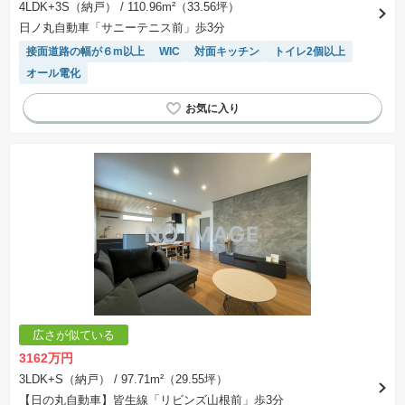
4LDK+3S（納戸）
/ 110.96m²（33.56坪）
日ノ丸自動車「サニーテニス前」歩3分
接面道路の幅が６m以上
WIC
対面キッチン
トイレ2個以上
オール電化
広さが似ている
3162万円
3LDK+S（納戸）
/ 97.71m²（29.55坪）
【日の丸自動車】皆生線「リビンズ山根前」歩3分