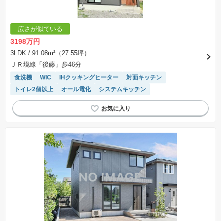
広さが似ている
3198万円
3LDK
/ 91.08m²（27.55坪）
ＪＲ境線「後藤」歩46分
食洗機
WIC
IHクッキングヒーター
対面キッチン
トイレ2個以上
オール電化
システムキッチン