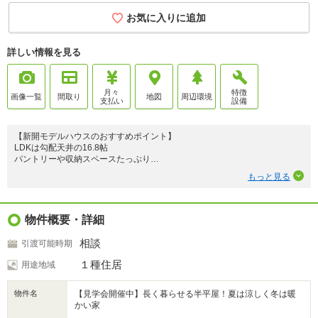
お気に入りに追加
詳しい情報を見る
月々
特徴
画像一覧
間取り
地図
周辺環境
支払い
設備
【新開モデルハウスのおすすめポイント】
LDKは勾配天井の16.8帖
パントリーや収納スペースたっぷり
一階に設けた寝室など、生活しやすい間取りです。
もっと見る
●福米西小学校まで600ｍ(徒歩8分)
●福米中学校まで450ｍ(徒歩6分)
●ローソン米子新開店まで350ｍ(徒歩5分)
物件概要・詳細
■車で10分圏内に買い物施設が充実
相談
引渡可能時期
■利便性抜群の好立地、車がなくても移動可能
■ファミリークローゼット、パントリー、独立洗面台あり
１種住居
用途地域
●エアコン・ダイニングテーブルセット・ソファ・リビングセンターテーブ
物件名
【見学会開催中】長く暮らせる半平屋！夏は涼しく冬は暖
ル・テレビボード・ラグ・カーテン付きのお得物件。
かい家
●オール電化&太陽光発電住宅で、快適・安全・エコな暮らし。