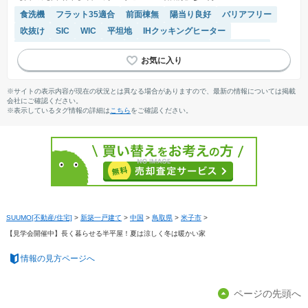
食洗機
フラット35適合
前面棟無
陽当り良好
バリアフリー
吹抜け
SIC
WIC
平坦地
IHクッキングヒーター
モニター付きインターホン
キッチン収納が多い
対面キッチン
オール電化
※サイトの表示内容が現在の状況とは異なる場合がありますので、最新の情報については掲載
会社にご確認ください。
※表示しているタグ情報の詳細は
こちら
をご確認ください。
SUUMO[不動産/住宅]
>
新築一戸建て
>
中国
>
鳥取県
>
米子市
>
【見学会開催中】長く暮らせる半平屋！夏は涼しく冬は暖かい家
情報の見方ページへ
ページの先頭へ