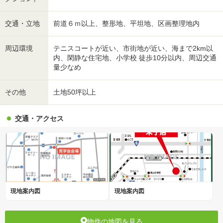
交通・立地
前道６ｍ以上、整形地、平坦地、区画整理地内
周辺環境
テニスコートが近い、市街地が近い、海まで2km以
内、閑静な住宅地、小学校 徒歩10分以内、周辺交通
量少なめ
その他
土地50坪以上
交通・アクセス
現地案内図
現地案内図
物件の地図を見る