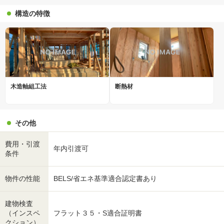
構造の特徴
木造軸組工法
断熱材
その他
費用・引渡
年内引渡可
条件
物件の性能
BELS/省エネ基準適合認定書あり
建物検査
（インスペ
フラット３５・S適合証明書
クション）