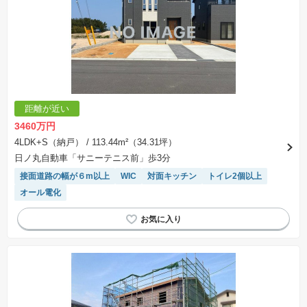
距離が近い
3460万円
4LDK+S（納戸）
/ 113.44m²（34.31坪）
日ノ丸自動車「サニーテニス前」歩3分
接面道路の幅が６m以上
WIC
対面キッチン
トイレ2個以上
オール電化