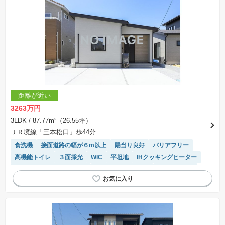
距離が近い
3263万円
3LDK
/ 87.77m²（26.55坪）
ＪＲ境線「三本松口」歩44分
食洗機
接面道路の幅が６m以上
陽当り良好
バリアフリー
高機能トイレ
３面採光
WIC
平坦地
IHクッキングヒーター
モニター付きインターホン
キッチン収納が多い
対面キッチン
温水洗浄便座
浴室乾燥機
閑静な住宅地
オール電化
システムキッチン