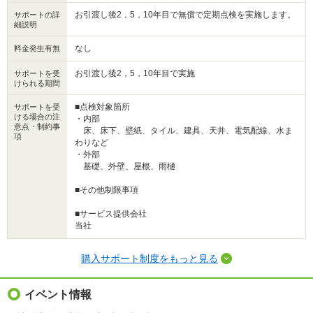
お引渡し後2，5，10年目で無償で定期点検を実施します。
サポートの詳
細説明
なし
料金発生有無
お引渡し後2，5，10年目で実施
サポートを受
けられる期間
■点検対象箇所
サポートを受
ける場合の注
・内部
意点・制約事
床、床下、壁紙、タイル、建具、天井、電気配線、水ま
項
わりなど
・外部
基礎、外壁、屋根、雨樋
■その他制限事項
■サービス提供会社
当社
購入サポート制度をもっと見る
イベント情報