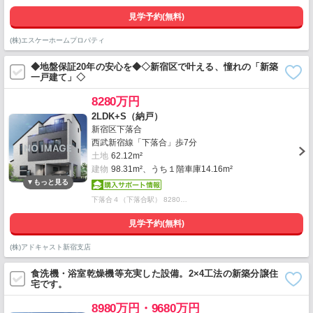
見学予約(無料)
(株)エスケーホームプロパティ
◆地盤保証20年の安心を◆◇新宿区で叶える、憧れの「新築
一戸建て」◇
8280万円
2LDK+S（納戸）
新宿区下落合
西武新宿線「下落合」歩7分
土地
62.12m²
建物
98.31m²、うち１階車庫14.16m²
下落合４（下落合駅） 8280…
見学予約(無料)
(株)アドキャスト新宿支店
食洗機・浴室乾燥機等充実した設備。2×4工法の新築分譲住
宅です。
8980万円・9680万円