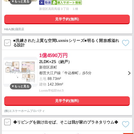
新宿区高田馬場３丁目 １棟
見学予約(無料)
H&A(株)蒲田店
■洗練された上質な空間Luxsisシリーズ■明るく開放感溢れ
る設計
1億4590万円
2LDK+2S（納戸）
新宿区原町
都営大江戸線「牛込柳町」歩5分
土地
88.73m²
建物
142.39m²
Luxsis早稲田Vol.5
見学予約(無料)
(株)エスケーホームプロパティ
◆リビングを抜け出せば、そこは我が家のプラネタリウム◆