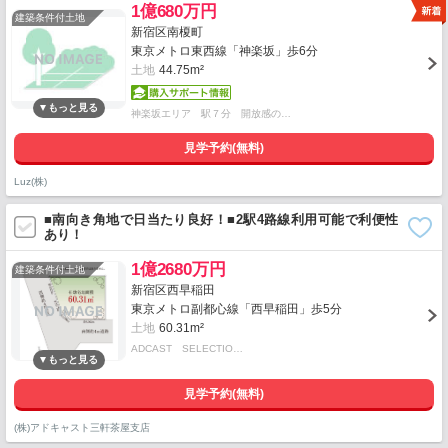
1億680万円
建築条件付土地
新宿区南榎町
東京メトロ東西線「神楽坂」歩6分
土地
44.75m²
神楽坂エリア 駅７分 開放感の…
見学予約(無料)
Luz(株)
■南向き角地で日当たり良好！■2駅4路線利用可能で利便性
あり！
1億2680万円
建築条件付土地
新宿区西早稲田
東京メトロ副都心線「西早稲田」歩5分
土地
60.31m²
ADCAST SELECTIO…
見学予約(無料)
(株)アドキャスト三軒茶屋支店