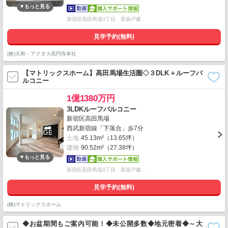
新宿区高田馬場3丁目 新築戸建
見学予約(無料)
(株)大和・アクタス高円寺本社
【マトリックスホーム】高田馬場生活圏◇３DLK＋ルーフバ
ルコニー
1億1380万円
3LDKルーフバルコニー
新宿区高田馬場
西武新宿線「下落合」歩7分
土地
45.13m²（13.65坪）
建物
90.52m²（27.38坪）
新宿区高田馬場3丁目 新築戸建…
見学予約(無料)
(株)マトリックスホーム
◆お盆期間もご案内可能！◆未公開多数◆地元密着◆～大