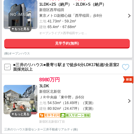
1LDK+2S（納戸）・2LDK+S（納戸）
新宿区西早稲田
東京メトロ副都心線「西早稲田」歩8分
土地
41.73m²・59.2m²
建物
65.4m²・67.68m²
オープンライブス西早稲田サンセ…
見学予約(無料)
(株)オープンハウス
■三井のリハウス■最寄り駅まで徒歩6分LDK17帖超/全居室2
面採光以上
8980万円
3LDK
新宿区北新宿
ＪＲ中央線「東中野」歩6分
土地
54.53m²（16.49坪）（実測）
建物
80.92m²（24.47坪）（実測）
新宿区北新宿3丁目
三井のリハウス新宿センター三井不動産リアルティ(株)