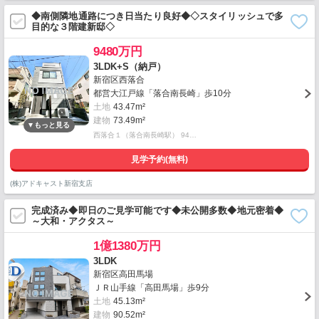
◆南側隣地通路につき日当たり良好◆◇スタイリッシュで多
目的な３階建新邸◇
9480万円
3LDK+S（納戸）
新宿区西落合
都営大江戸線「落合南長崎」歩10分
土地
43.47m²
建物
73.49m²
西落合１（落合南長崎駅） 94…
見学予約(無料)
(株)アドキャスト新宿支店
完成済み◆即日のご見学可能です◆未公開多数◆地元密着◆
～大和・アクタス～
1億1380万円
3LDK
新宿区高田馬場
ＪＲ山手線「高田馬場」歩9分
土地
45.13m²
建物
90.52m²