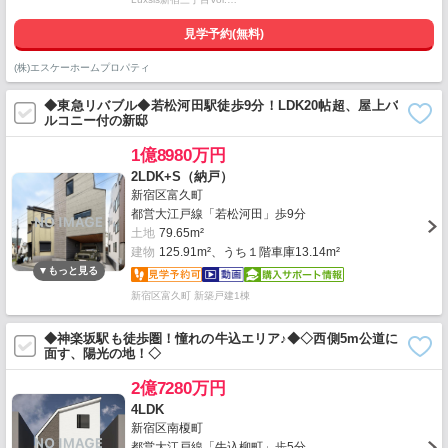
見学予約(無料)
(株)エスケーホームプロパティ
◆東急リバブル◆若松河田駅徒歩9分！LDK20帖超、屋上バ
ルコニー付の新邸
1億8980万円
2LDK+S（納戸）
新宿区富久町
都営大江戸線「若松河田」歩9分
土地
79.65m²
建物
125.91m²、うち１階車庫13.14m²
新宿区富久町 新築戸建1棟
◆神楽坂駅も徒歩圏！憧れの牛込エリア♪◆◇西側5m公道に
面す、陽光の地！◇
2億7280万円
4LDK
新宿区南榎町
都営大江戸線「牛込柳町」歩5分