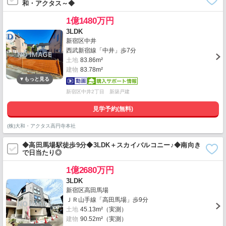
和・アクタス～◆
1億1480万円
3LDK
新宿区中井
西武新宿線「中井」歩7分
土地
83.86m²
建物
83.78m²
新宿区中井2丁目 新築戸建
見学予約(無料)
(株)大和・アクタス高円寺本社
◆高田馬場駅徒歩9分◆3LDK＋スカイバルコニー♪◆南向き
で日当たり◎
1億2680万円
3LDK
新宿区高田馬場
ＪＲ山手線「高田馬場」歩9分
土地
45.13m²（実測）
建物
90.52m²（実測）