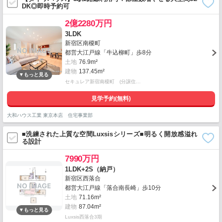
DK◎即時予約可
2億2280万円
3LDK
新宿区南榎町
都営大江戸線「牛込柳町」歩8分
土地
76.9m²
建物
137.45m²
セキュレア新宿南榎町 (分譲住…
見学予約(無料)
大和ハウス工業 東京本店 住宅事業部
■洗練された上質な空間Luxsisシリーズ■明るく開放感溢れ
る設計
7990万円
1LDK+2S（納戸）
新宿区西落合
都営大江戸線「落合南長崎」歩10分
土地
71.16m²
建物
87.04m²
Luxsis西落合3期