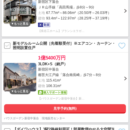
新宿区下落合
ＪＲ山手線「高田馬場」歩8分～9分
土地
67.77m²～86.06m²（20.50坪～26.03坪）
建物
93.4m²～122.97m²（28.25坪～37.19坪）
【長谷工ホーム】ブランシエラガ…
新モデルルーム公開［先着順受付］※エアコン・カーテン・
照明設置住戸
1億5400万円
3LDK+S（納戸）
新宿区中落合
都営大江戸線「落合南長崎」歩7分～8分
土地
115.41m²
建物
106.31m²
【バウスガーデン新宿中落合】新…
見学予約(無料)
バウスガーデン新宿中落合 現地販売センター
【ダイワハウス】3駅2路線利用可！部屋数増やせる大空間3L