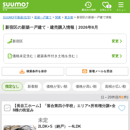
0
SUUMO[不動産/住宅]
>
新築一戸建て
>
関東
>
東京都
>
新宿区の新築一戸建て情報
新宿区の新築一戸建て・建売購入情報｜2026年8月
新宿区
変更
価格未定含む｜建築条件付き土地を含む｜
変更
検索条件を保存
新着メールを受信
指定なし
新着順
価格が安い順
価格が高い順
面積が広い順
(
1
～
20
件目/
91
件)
【長谷工ホーム】「落合第四小学校」エリア×所有権分譲×全
8棟の街並み
未定
2LDK+S（納戸）～4LDK