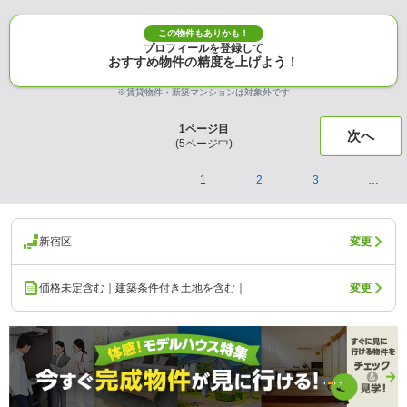
この物件もありかも！
プロフィールを登録して
おすすめ物件の精度を上げよう！
※賃貸物件・新築マンションは対象外です
1
ページ目
次へ
(
5
ページ中)
1
2
3
…
新宿区
変更
価格未定含む｜建築条件付き土地を含む｜
変更