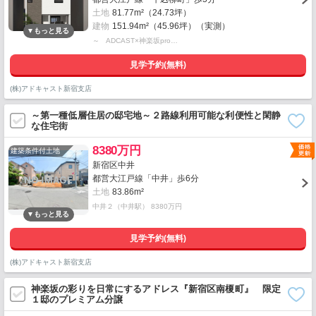
土地
81.77m²（24.73坪）
建物
151.94m²（45.96坪）（実測）
～ ADCAST×神楽坂pro…
見学予約(無料)
(株)アドキャスト新宿支店
～第一種低層住居の邸宅地～２路線利用可能な利便性と閑静
な住宅街
8380万円
建築条件付土地
新宿区中井
都営大江戸線「中井」歩6分
土地
83.86m²
中井２（中井駅） 8380万円
見学予約(無料)
(株)アドキャスト新宿支店
神楽坂の彩りを日常にするアドレス『新宿区南榎町』 限定
１邸のプレミアム分譲