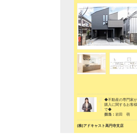
◆不動産の専門家
購入に関するお客
で◆
担当：
岩田 萌
(株)アドキャスト高円寺支店