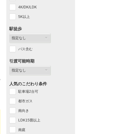
4K/DK/LDK
5K以上
駅徒歩
バス含む
引渡可能時期
人気のこだわり条件
駐車場2台可
都市ガス
南向き
LDK15畳以上
南庭