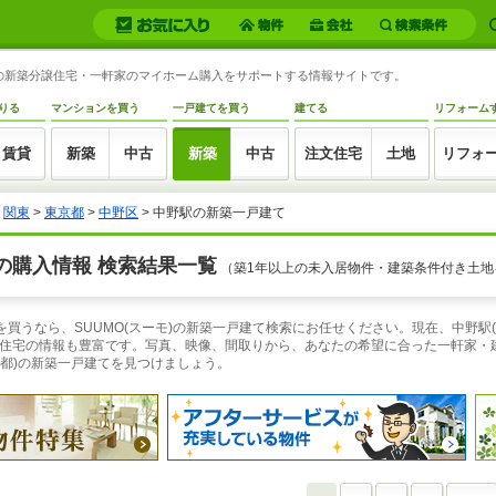
都)の新築分譲住宅・一軒家のマイホーム購入をサポートする情報サイトです。
りる
マンションを買う
一戸建てを買う
建てる
リフォーム
賃貸
新築
中古
新築
中古
注文住宅
土地
リフォ
>
関東
>
東京都
>
中野区
> 中野駅の新築一戸建て
の購入情報 検索結果一覧
（築1年以上の未入居物件・建築条件付き土地
を買うなら、SUUMO(スーモ)の新築一戸建て検索にお任せください。現在、中野駅
住宅の情報も豊富です。写真、映像、間取りから、あなたの希望に合った一軒家・
京都)の新築一戸建てを見つけましょう。