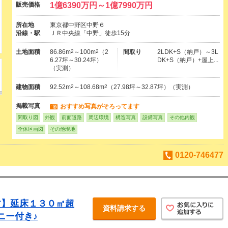
販売価格
1億6390万円～1億7990万円
所在地
東京都中野区中野６
沿線・駅
ＪＲ中央線「中野」徒歩15分
土地面積
86.86m
2
～100m
2
（2
間取り
2LDK+S（納戸）～3L
6.27坪～30.24坪）
DK+S（納戸）+屋上...
（実測）
建物面積
92.52m
2
～108.68m
2
（27.98坪～32.87坪）（実測）
掲載写真
おすすめ写真がそろってます
間取り図
外観
前面道路
周辺環境
構造写真
設備写真
その他内観
全体区画図
その他現地
0120-746477
す】延床１３０㎡超
資料請求する
ニー付き♪