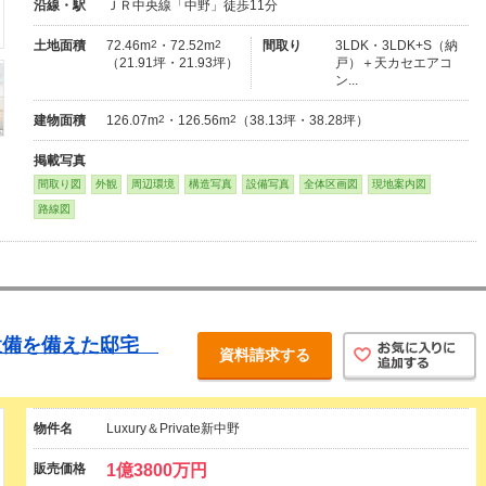
沿線・駅
ＪＲ中央線「中野」徒歩11分
土地面積
72.46m
2
・72.52m
2
間取り
3LDK・3LDK+S（納
（21.91坪・21.93坪）
戸）＋天カセエアコ
ン...
建物面積
126.07m
2
・126.56m
2
（38.13坪・38.28坪）
掲載写真
間取り図
外観
周辺環境
構造写真
設備写真
全体区画図
現地案内図
路線図
設備を備えた邸宅
資料請求する
物件名
Luxury＆Private新中野
販売価格
1億3800万円