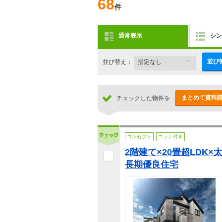
68
件
通常表示
シン
並び
並び替え：
まとめて資料
チェックした物件を
コンセプト
コラム付き
2階建て×20畳超LDK
長期優良住宅