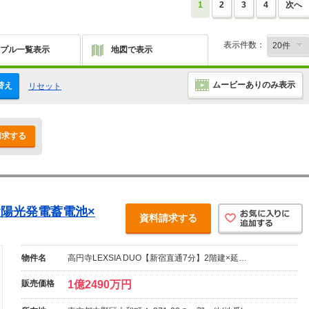
1
2
3
4
次へ
表示件数：
プル一覧表示
地図で表示
ムービーありのみ表示
替え
リセット
請求する
×太陽光発電蓄電池×
資料請求する
物件名
高円寺LEXSIA DUO【新宿直通7分】2階建×延…
販売価格
1億2490万円