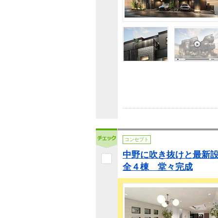
コンセプト
中野に吹き抜けと最新
全４棟 堂々完成