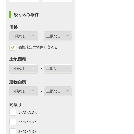
絞り込み条件
価格
〜
価格未定の物件も含める
土地面積
〜
建物面積
〜
間取り
1K/DK/LDK
2K/DK/LDK
3K/DK/LDK