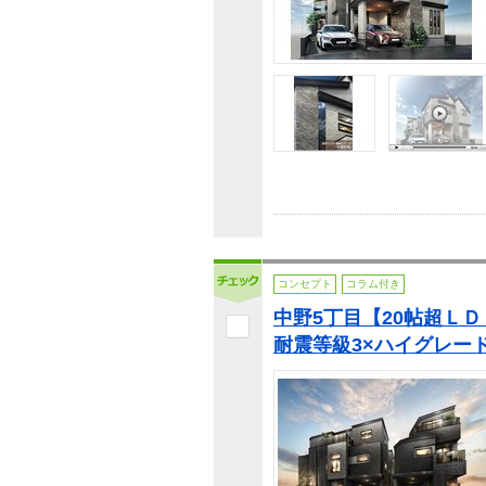
コンセプト
コラム付き
中野5丁目【20帖超Ｌ
耐震等級3×ハイグレー