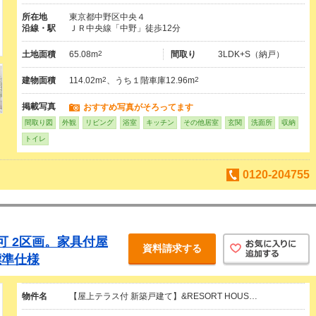
所在地
東京都中野区中央４
沿線・駅
ＪＲ中央線「中野」徒歩12分
土地面積
65.08m
2
間取り
3LDK+S（納戸）
建物面積
114.02m
2
、うち１階車庫12.96m
2
掲載写真
おすすめ写真がそろってます
間取り図
外観
リビング
浴室
キッチン
その他居室
玄関
洗面所
収納
トイレ
0120-204755
可 2区画。家具付屋
資料請求する
標準仕様
物件名
【屋上テラス付 新築戸建て】&RESORT HOUS…