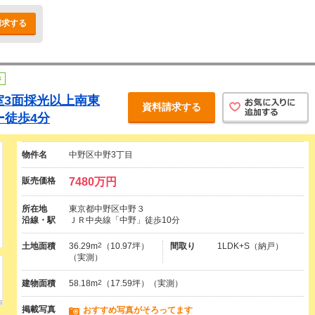
請求する
き
室3面採光以上南東
資料請求する
ー徒歩4分
物件名
中野区中野3丁目
販売価格
7480万円
所在地
東京都中野区中野３
沿線・駅
ＪＲ中央線「中野」徒歩10分
土地面積
36.29m
2
（10.97坪）
間取り
1LDK+S（納戸）
（実測）
建物面積
58.18m
2
（17.59坪）（実測）
掲載写真
おすすめ写真がそろってます