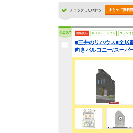
まとめて資料
チェックした物件を
価格更新
購入サポート情報
コラム付
■三井のリハウス■全居
向きバルコニー/スーパ