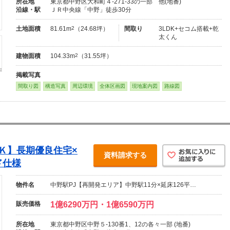
所在地
東京都中野区大和町４-271-33の一部 他(地番)
沿線・駅
ＪＲ中央線「中野」徒歩30分
土地面積
81.61m
2
（24.68坪）
間取り
3LDK+セコム搭載+乾
太くん
建物面積
104.33m
2
（31.55坪）
掲載写真
間取り図
構造写真
周辺環境
全体区画図
現地案内図
路線図
ＤＫ】長期優良住宅×
資料請求する
ド仕様
物件名
中野駅PJ【再開発エリア】中野駅11分×延床126平…
販売価格
1億6290万円・1億6590万円
所在地
東京都中野区中野５-130番1、12の各々一部 (地番)