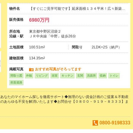
物件名
【すぐにご見学可能です】延床面積１３４平米！広々新築…
販売価格
6980万円
所在地
東京都中野区沼袋２
沿線・駅
ＪＲ中央線「中野」徒歩26分
土地面積
100.51m
2
間取り
2LDK+2S（納戸）
建物面積
134.35m
2
掲載写真
おすすめ写真がそろってます
間取り図
外観
リビング
浴室
キッチン
玄関
洗面所
収納
トイレ
前面道路
があなたのマイホーム探しを徹底サポート◆無理のない資金計画のご提案＆不動産
様のあらゆる不安を解消いたします◆お問合せ【０８００－９１９－８３３３】ま
0800-9198333