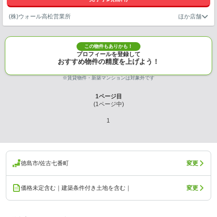
(株)ウォール高松営業所
この物件もありかも！
プロフィールを登録して
おすすめ物件の精度を上げよう！
※賃貸物件・新築マンションは対象外です
1
ページ目
(
1
ページ中)
1
徳島市/佐古七番町
変更
価格未定含む｜建築条件付き土地を含む｜
変更