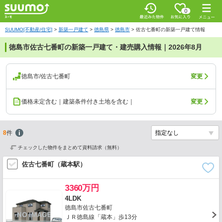
0
SUUMO[不動産/住宅]
>
新築一戸建て
>
徳島県
>
徳島市
>
佐古七番町の新築一戸建て情報
徳島市佐古七番町の新築一戸建て・建売購入情報｜2026年8月
徳島市/佐古七番町
変更
価格未定含む｜建築条件付き土地を含む｜
変更
8
件
チェックした物件をまとめて資料請求（無料）
佐古七番町（蔵本駅）
3360万円
4LDK
徳島市佐古七番町
ＪＲ徳島線「蔵本」歩13分