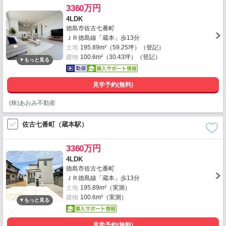
3360万円
4LDK
徳島市佐古七番町
ＪＲ徳島線「蔵本」歩13分
土地
195.89m²（59.25坪）（登記）
建物
100.6m²（30.43坪）（登記）
見学予約(無料)
(株)あおみ不動産
佐古七番町（蔵本駅）
3360万円
4LDK
徳島市佐古七番町
ＪＲ徳島線「蔵本」歩13分
土地
195.89m²（実測）
建物
100.6m²（実測）
見学予約(無料)