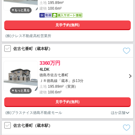
土地
195.89m²
建物
100.6m²
見学予約(無料)
(株)クレス不動産高松営業所
佐古七番町（蔵本駅）
3360万円
4LDK
徳島市佐古七番町
ＪＲ徳島線「蔵本」歩13分
土地
195.89m²（実測）
建物
100.6m²
見学予約(無料)
(株)プラスナイス徳島不動産モール
佐古七番町（蔵本駅）