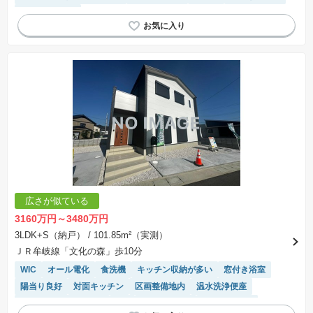
トイレ2個以上
広さが似ている
3160万円～3480万円
3LDK+S（納戸）
/ 101.85m²（実測）
ＪＲ牟岐線「文化の森」歩10分
WIC
オール電化
食洗機
キッチン収納が多い
窓付き浴室
陽当り良好
対面キッチン
区画整備地内
温水洗浄便座
IHクッキングヒーター
SIC
バリアフリー
閑静な住宅地