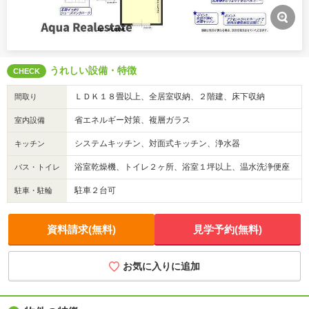
うれしい設備・特徴
CHECK
ＬＤＫ１８畳以上、全居室収納、２階建、床下収納
間取り
省エネルギー対策、複層ガラス
室内設備
システムキッチン、対面式キッチン、浄水器
キッチン
浴室乾燥機、トイレ２ヶ所、浴室１坪以上、温水洗浄便座
バス・トイレ
駐車２台可
駐車・駐輪
資料請求(無料)
見学予約(無料)
お気に入りに追加