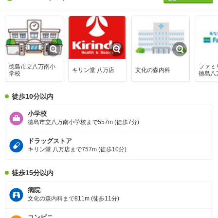
徳島市立八万南小
ファミ
キリン堂 八万店
文化の森内科
学校
徳島八
徒歩10分以内
小学校
徳島市立八万南小学校まで557m (徒歩7分)
ドラッグストア
キリン堂 八万店まで757m (徒歩10分)
徒歩15分以内
病院
文化の森内科まで811m (徒歩11分)
コンビニ