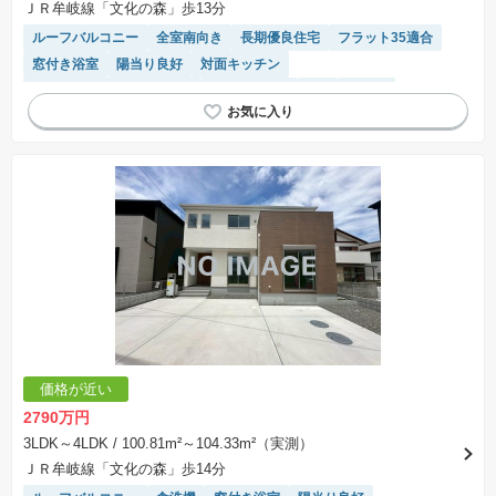
ＪＲ牟岐線「文化の森」歩13分
いたします。
※掲載の省エネ性能ラベル内の物件・住棟・号室名称については最新のものに変更されている
ルーフバルコニー
全室南向き
長期優良住宅
フラット35適合
場合があります。
窓付き浴室
陽当り良好
対面キッチン
モニター付きインターホン
温水洗浄便座
SIC
平坦地
浴室乾燥機
システムキッチン
トイレ2個以上
価格が近い
2790万円
3LDK～4LDK
/ 100.81m²～104.33m²（実測）
ＪＲ牟岐線「文化の森」歩14分