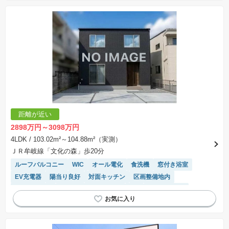
距離が近い
2898万円～3098万円
4LDK
/ 103.02m²～104.88m²（実測）
ＪＲ牟岐線「文化の森」歩20分
ルーフバルコニー
WIC
オール電化
食洗機
窓付き浴室
EV充電器
陽当り良好
対面キッチン
区画整備地内
温水洗浄便座
IHクッキングヒーター
SIC
バリアフリー
平坦地
閑静な住宅地
浴室乾燥機
システムキッチン
トイレ2個以上