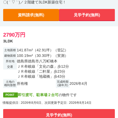
〇( ´ ▽ ` )／２階建て3LDK新築住宅！
資料請求(無料)
見学予約(無料)
2790万円
3LDK
141.87m²（42.91坪）（登記）
土地面積
100.19m²（30.30坪）（実測）
建物面積
徳島県徳島市八万町橋本
所在地
ＪＲ牟岐線「文化の森」歩12分
交通
ＪＲ牟岐線「二軒屋」歩23分
ＪＲ牟岐線「地蔵橋」歩43分
土地の
完成時期
所有権
2026年4月
権利形態
(築年月)
即引渡可、駐車場２台可
の物件です
POINT
情報提供日 : 2026年8月6日、次回更新予定日 : 2026年8月14日
見学予約(無料)