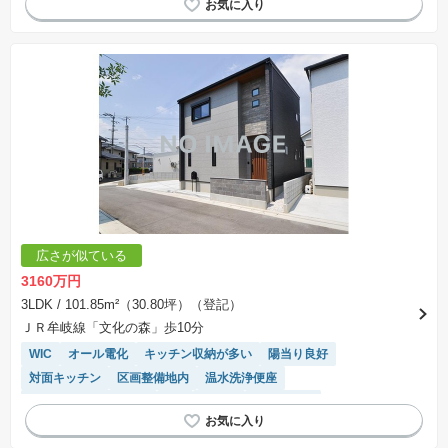
浴室乾燥機
システムキッチン
トイレ2個以上
広さが似ている
3160万円
3LDK
/ 101.85m²（30.80坪）（登記）
ＪＲ牟岐線「文化の森」歩10分
WIC
オール電化
キッチン収納が多い
陽当り良好
対面キッチン
区画整備地内
温水洗浄便座
IHクッキングヒーター
SIC
平坦地
浴室乾燥機
システムキッチン
トイレ2個以上