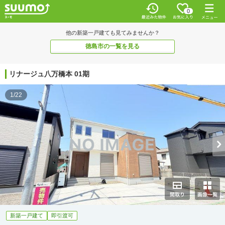
0
他の新築一戸建ても見てみませんか？
徳島市の一覧を見る
リナージュ八万橋本 01期
1/22
新築一戸建て
即引渡可