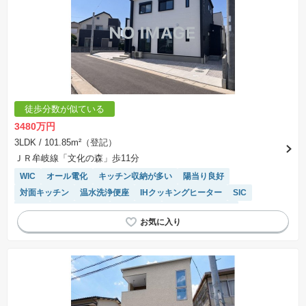
徒歩分数が似ている
3480万円
3LDK
/ 101.85m²（登記）
ＪＲ牟岐線「文化の森」歩11分
WIC
オール電化
キッチン収納が多い
陽当り良好
対面キッチン
温水洗浄便座
IHクッキングヒーター
SIC
平坦地
閑静な住宅地
浴室乾燥機
システムキッチン
トイレ2個以上