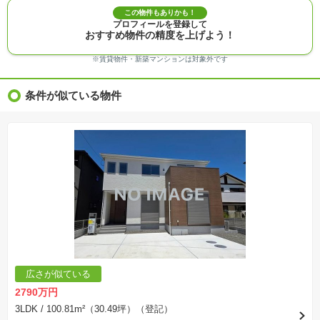
※建築条件付き土地価格には、建物価格は含まれません。
この物件もありかも！
※物件情報は、原則として情報提供日の２日前に最終確認した情報です。
プロフィールを登録して
※完成予想図はいずれも外構、植栽、外観等実際のものとは多少異なることがあります。
おすすめ物件の精度を上げよう！
※モデルルーム・モデルハウス・展示場・ショールームの画像の場合、今回販売の物件と異な
る場合があります。
※ＣＧ合成の画像の場合、実際とは多少異なる場合があります。
※賃貸物件・新築マンションは対象外です
※物件特徴：販売戸数が複数の物件は、全ての住戸に該当しない項目もあります。
※完成後１年以上を経過した未入居物件が掲載される場合があります。ご了承ください。
※新着：物件情報が「SUUMO」に掲載された日から１週間表示されます。
条件が似ている物件
※価格更新：物件価格が変更された日から１週間表示されます。
※販売予定物件はすべて、販売開始するまで契約または予約の申込みはできません。
※購入の前には物件内容や契約条件についてご自身で十分な確認をしていただくようにお願い
いたします。
※建築条件土地の情報内に掲載されている、建物プラン例は、土地購入者の設計プランの参考
の一例であって、プランの採用可否は任意です。
※土地（建築条件なし）で「建物プラン例」が表記してある時、そのプラン例は特定の建築請
負会社によるもので、当該建築請負会社以外で建てた場合、同様のものが同価格で建てられる
とは限りません。また建築請負会社を特定するものではありません。
※建築条件付き土地とは、その土地に建築する建物の建築請負契約が、一定期間内に成立する
ことを条件として売買される土地のことをいいます。建築請負契約成立に向けて設計プランを
協議するため、土地購入者が自己の希望する建物の設計協議をするために必要な相当の期間の
交渉期間が設定され、その期間内で希望を満たすプランが実現できたかどうかにより結論を出
します。なお、この期間は概ね3ヶ月程度とされています。納得のいくプランが出来ず、建築請
負契約が成立しない場合、土地売買契約は白紙に戻り、土地契約にかかった代金（土地代金、
手付金など）は名目のいかんに関わらず、全て返却されます。
※課税対象物件の「価格」や「費用等」は消費税込みの「総額表示」で統一しています。
※「本体価格」とは、課税対象物件においては「消費税を除いた建物価格」と「土地価格」の
広さが似ている
合計額を指します。
※課税対象物件は消費税込みの総額表示のため、不動産広告の販売価格には本体価格の金額は
2790万円
表示されておりません。
※取引にかかる費用：物件の契約手続き、決済、引き渡し時にかかる費用を表示しています。
3LDK
/ 100.81m²（30.49坪）（登記）
不動産会社によって表記有無が異なるため、ご自身で十分な確認をしていただくようにお願い