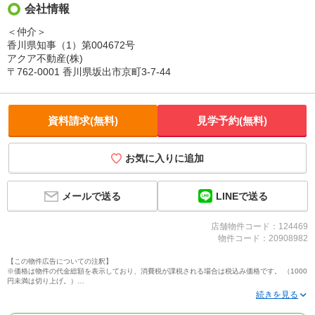
会社情報
＜仲介＞
香川県知事（1）第004672号
アクア不動産(株)
〒762-0001 香川県坂出市京町3-7-44
資料請求(無料)
見学予約(無料)
お気に入りに追加
LINEで送る
メールで送る
店舗物件コード：124469
物件コード：20908982
【この物件広告についての注釈】
※価格は物件の代金総額を表示しており、消費税が課税される場合は税込み価格です。 （1000
円未満は切り上げ。）
※写真に写っている、またはパース（絵）や間取り図に描かれている家具や車などは、特にコ
メントがない場合、販売価格に含まれません。
※敷地権利が定期借地権のものは価格に権利金を含みます。