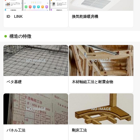
ID LINK
換気乾燥暖房機
構造の特徴
ベタ基礎
木材軸組工法と耐震金物
パネル工法
剛床工法