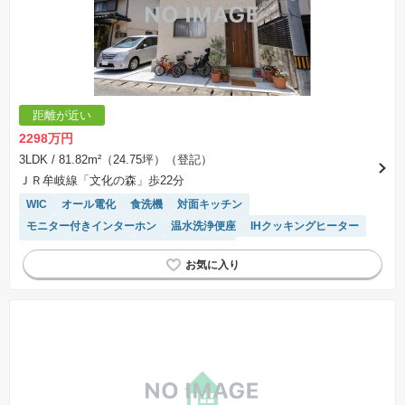
距離が近い
2298万円
3LDK
/ 81.82m²（24.75坪）（登記）
ＪＲ牟岐線「文化の森」歩22分
WIC
オール電化
食洗機
対面キッチン
モニター付きインターホン
温水洗浄便座
IHクッキングヒーター
平坦地
浴室乾燥機
システムキッチン