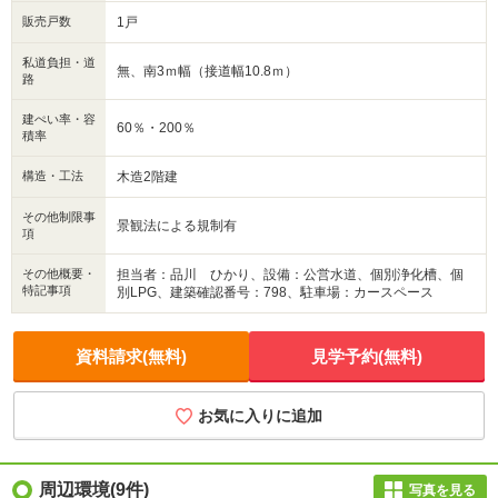
販売戸数
1戸
私道負担・道
無、南3ｍ幅（接道幅10.8ｍ）
路
建ぺい率・容
60％・200％
積率
構造・工法
木造2階建
その他制限事
景観法による規制有
項
その他概要・
担当者：品川 ひかり、設備：公営水道、個別浄化槽、個
特記事項
別LPG、建築確認番号：798、駐車場：カースペース
資料請求(無料)
見学予約(無料)
お気に入りに追加
周辺環境
(9件)
写真を見る