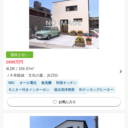
価格が近い
2898万円
4LDK
/ 104.47m²
ＪＲ牟岐線「文化の森」歩23分
WIC
オール電化
食洗機
対面キッチン
モニター付きインターホン
温水洗浄便座
IHクッキングヒーター
浴室乾燥機
システムキッチン
トイレ2個以上