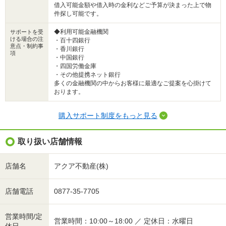
借入可能金額や借入時の金利などご予算が決まった上で物
件探し可能です。
◆利用可能金融機関
サポートを受
ける場合の注
・百十四銀行
意点・制約事
・香川銀行
項
・中国銀行
・四国労働金庫
・その他提携ネット銀行
多くの金融機関の中からお客様に最適なご提案を心掛けて
おります。
購入サポート制度をもっと見る
取り扱い店舗情報
店舗名
アクア不動産(株)
店舗電話
0877-35-7705
営業時間/定
営業時間：10:00～18:00 ／ 定休日：水曜日