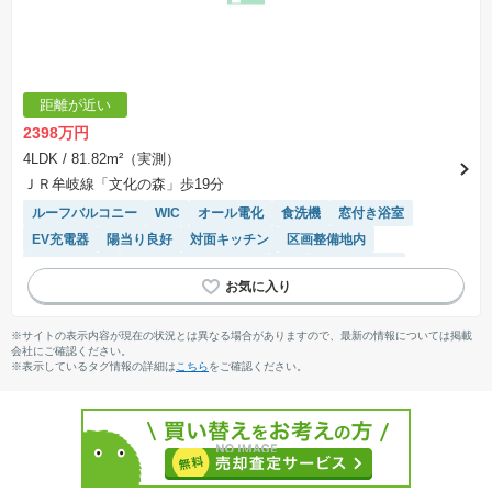
距離が近い
2398万円
4LDK
/ 81.82m²（実測）
ＪＲ牟岐線「文化の森」歩19分
ルーフバルコニー
WIC
オール電化
食洗機
窓付き浴室
EV充電器
陽当り良好
対面キッチン
区画整備地内
温水洗浄便座
IHクッキングヒーター
SIC
バリアフリー
平坦地
閑静な住宅地
浴室乾燥機
システムキッチン
トイレ2個以上
※サイトの表示内容が現在の状況とは異なる場合がありますので、最新の情報については掲載
会社にご確認ください。
※表示しているタグ情報の詳細は
こちら
をご確認ください。