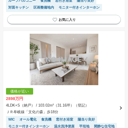
ルーフバルコニー
食洗機
窓付き浴室
陽当り良好
対面キッチン
区画整備地内
モニター付きインターホン
温水洗浄便座
バリアフリー
平坦地
閑静な住宅地
浴室乾燥機
システムキッチン
トイレ2個以上
価格が近い
2898万円
4LDK+S（納戸）
/ 103.02m²（31.16坪）（登記）
ＪＲ牟岐線「文化の森」歩18分
WIC
オール電化
食洗機
窓付き浴室
陽当り良好
モニター付きインターホン
温水洗浄便座
平坦地
閑静な住宅地