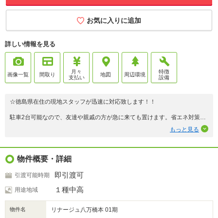
お気に入りに追加
詳しい情報を見る
月々
特徴
画像一覧
間取り
地図
周辺環境
支払い
設備
☆徳島県在住の現地スタッフが迅速に対応致します！！
駐車2台可能なので、友達や親戚の方が急に来ても置けます。省エネ対策の
行われた断熱性の高い住宅で、室内環境も快適です。動線を意識したデザイ
もっと見る
ンのシステムキッチン付きで作業能率が上がります。室内環境の整った長期
優良住宅です。2026年4月築の物件で、新生活をお考えの方にお勧めです。
浴室乾燥機付きの物件なので、外に干したくない日でも浴室乾燥機を利用し
てバスルームに干せば効率よくカラッと乾きます。侵入者を寄せ付けない、
物件概要・詳細
ディンプルキー対応の玄関です。
即引渡可
引渡可能時期
１種中高
用途地域
物件名
リナージュ八万橋本 01期