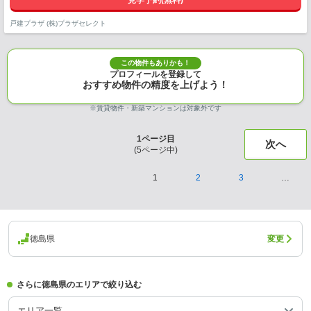
見学予約(無料)
戸建プラザ (株)プラザセレクト
この物件もありかも！
プロフィールを登録して
おすすめ物件の精度を上げよう！
※賃貸物件・新築マンションは対象外です
1
ページ目
次へ
(
5
ページ中)
1
2
3
…
徳島県
変更
さらに徳島県のエリアで絞り込む
エリア一覧