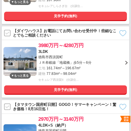
建物
107.98m²
セキュレアしらさぎ台 (分譲住…
見学予約(無料)
【ダイワハウス】お電話にてお問い合わせ受付中！些細なこ
とでもご相談ください
3980万円～4280万円
3LDK
徳島市西須賀町
ＪＲ牟岐線「地蔵橋」歩5分～6分
土地
161.74m²～196.67m²
建物
77.83m²～98.04m²
セキュレア西須賀II (分譲住…
見学予約(無料)
【タマタウン国府町日開】GOGO！サマーキャンペーン！驚
き価格！8月16日迄！
2970万円～3140万円
4LDK+S（納戸）
徳島市国府町日開