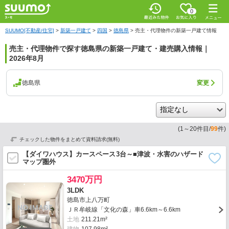
0
SUUMO[不動産/住宅]
>
新築一戸建て
>
四国
>
徳島県
>
売主・代理物件の新築一戸建て情報
売主・代理物件で探す徳島県の新築一戸建て・建売購入情報｜
2026年8月
徳島県
変更
(
1
～
20
件目/
99
件)
チェックした物件をまとめて資料請求(無料)
【ダイワハウス】カースペース3台～■津波・水害のハザード
マップ圏外
3470万円
3LDK
徳島市上八万町
ＪＲ牟岐線「文化の森」車6.6km～6.6km
土地
211.21m²