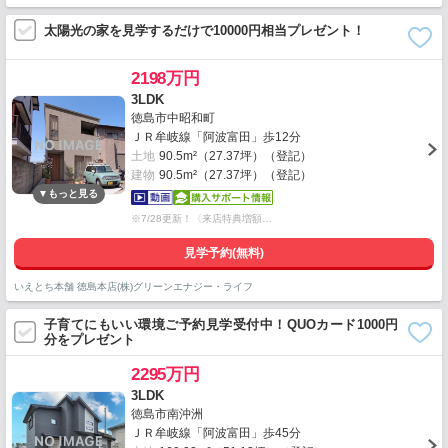
太陽光の家を見学するだけで10000円相当プレゼント！
2198万円
3LDK
徳島市中昭和町
ＪＲ牟岐線「阿波富田」歩12分
土地
90.5m²（27.37坪）（登記）
建物
90.5m²（27.37坪）（登記）
※7/28更新！〈来店特典増額…
見学予約(無料)
いえとち本舗 徳島本店(株)グリーンエナジー・ライフ
子育てにもいい環境ご予約見学受付中！QUOカード1000円
分をプレゼント
2295万円
3LDK
徳島市南沖洲
ＪＲ牟岐線「阿波富田」歩45分