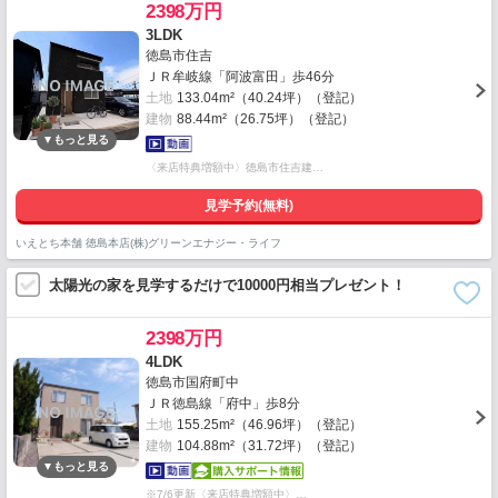
2398万円
3LDK
徳島市住吉
ＪＲ牟岐線「阿波富田」歩46分
土地
133.04m²（40.24坪）（登記）
建物
88.44m²（26.75坪）（登記）
〈来店特典増額中〉徳島市住吉建…
見学予約(無料)
いえとち本舗 徳島本店(株)グリーンエナジー・ライフ
太陽光の家を見学するだけで10000円相当プレゼント！
2398万円
4LDK
徳島市国府町中
ＪＲ徳島線「府中」歩8分
土地
155.25m²（46.96坪）（登記）
建物
104.88m²（31.72坪）（登記）
※7/6更新〈来店特典増額中〉…