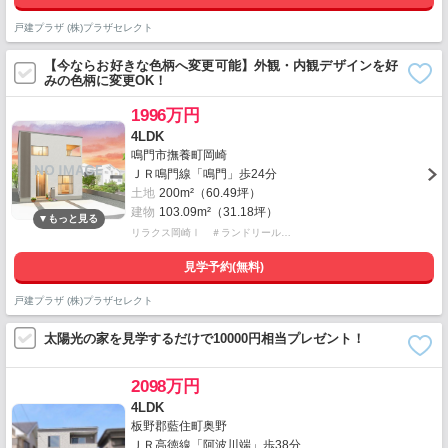
戸建プラザ (株)プラザセレクト
【今ならお好きな色柄へ変更可能】外観・内観デザインを好
みの色柄に変更OK！
1996万円
4LDK
鳴門市撫養町岡崎
ＪＲ鳴門線「鳴門」歩24分
土地
200m²（60.49坪）
建物
103.09m²（31.18坪）
リラクス岡崎Ⅰ ＃ランドリール…
見学予約(無料)
戸建プラザ (株)プラザセレクト
太陽光の家を見学するだけで10000円相当プレゼント！
2098万円
4LDK
板野郡藍住町奥野
ＪＲ高徳線「阿波川端」歩38分