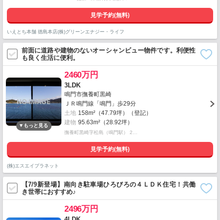
見学予約(無料)
いえとち本舗 徳島本店(株)グリーンエナジー・ライフ
前面に道路や建物のないオーシャンビュー物件です。利便性
も良く生活に便利。
2460万円
3LDK
鳴門市撫養町黒崎
ＪＲ鳴門線「鳴門」歩29分
土地
158m²（47.79坪）（登記）
建物
95.63m²（28.92坪）
撫養町黒崎字松島（鳴門駅） 2…
見学予約(無料)
(株)エスエイプラネット
【7/9新登場】南向き駐車場ひろびろの４ＬＤＫ住宅！共働
き世帯におすすめ♪
2496万円
4LDK