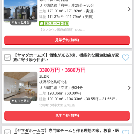
ＪＲ徳島線「府中」歩29分～30分
土地
171.91m²～171.92m²（実測）
建物
111.37m²～111.79m²（実測）
【タマタウン国府町日開】GOG…
見学予約(無料)
【ヤマダホームズ】個性が光る3棟、機能的な回遊動線が家
族に寄り添う住まい
3390万円・3680万円
3LDK
板野郡北島町北村
ＪＲ鳴門線「立道」歩34分
土地
198.36m²（60.00坪）
建物
101.01m²～104.33m²（30.55坪～31.55坪）
北島町北村字大黒 全3区画
見学予約(無料)
【ヤマダホームズ】専門家チームと作る理想の家。教育・医