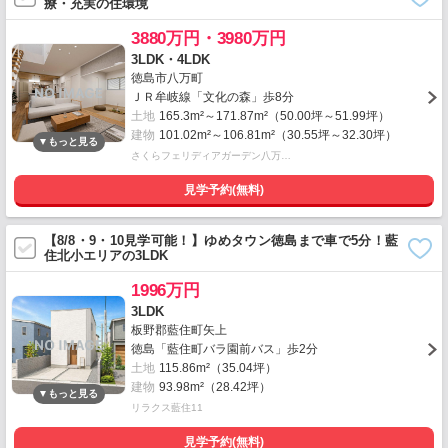
療・充実の住環境
3880万円・3980万円
3LDK・4LDK
徳島市八万町
ＪＲ牟岐線「文化の森」歩8分
土地
165.3m²～171.87m²（50.00坪～51.99坪）
建物
101.02m²～106.81m²（30.55坪～32.30坪）
さくらフェリディアガーデン八万…
見学予約(無料)
【8/8・9・10見学可能！】ゆめタウン徳島まで車で5分！藍
住北小エリアの3LDK
1996万円
3LDK
板野郡藍住町矢上
徳島「藍住町バラ園前バス」歩2分
土地
115.86m²（35.04坪）
建物
93.98m²（28.42坪）
リラクス藍住11
見学予約(無料)