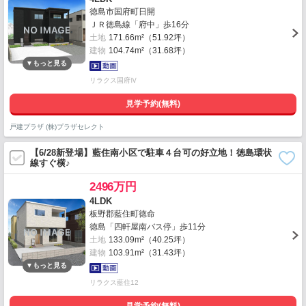
徳島市国府町日開
ＪＲ徳島線「府中」歩16分
土地
171.66m²（51.92坪）
建物
104.74m²（31.68坪）
リラクス国府Ⅳ
見学予約(無料)
戸建プラザ (株)プラザセレクト
【6/28新登場】藍住南小区で駐車４台可の好立地！徳島環状
線すぐ横♪
2496万円
4LDK
板野郡藍住町徳命
徳島「四軒屋南バス停」歩11分
土地
133.09m²（40.25坪）
建物
103.91m²（31.43坪）
リラクス藍住12