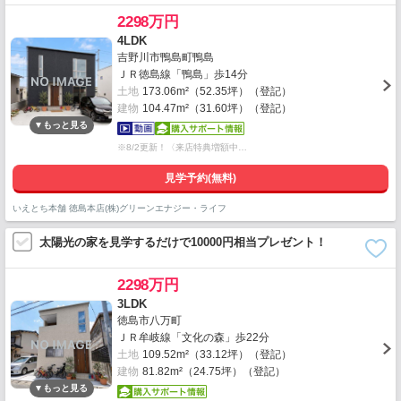
2298万円
4LDK
吉野川市鴨島町鴨島
ＪＲ徳島線「鴨島」歩14分
土地
173.06m²（52.35坪）（登記）
建物
104.47m²（31.60坪）（登記）
※8/2更新！〈来店特典増額中…
見学予約(無料)
いえとち本舗 徳島本店(株)グリーンエナジー・ライフ
太陽光の家を見学するだけで10000円相当プレゼント！
2298万円
3LDK
徳島市八万町
ＪＲ牟岐線「文化の森」歩22分
土地
109.52m²（33.12坪）（登記）
建物
81.82m²（24.75坪）（登記）