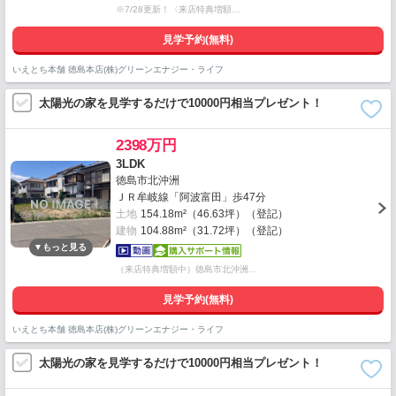
※7/28更新！〈来店特典増額…
見学予約(無料)
いえとち本舗 徳島本店(株)グリーンエナジー・ライフ
太陽光の家を見学するだけで10000円相当プレゼント！
2398万円
3LDK
徳島市北沖洲
ＪＲ牟岐線「阿波富田」歩47分
土地
154.18m²（46.63坪）（登記）
建物
104.88m²（31.72坪）（登記）
（来店特典増額中）徳島市北沖洲…
見学予約(無料)
いえとち本舗 徳島本店(株)グリーンエナジー・ライフ
太陽光の家を見学するだけで10000円相当プレゼント！