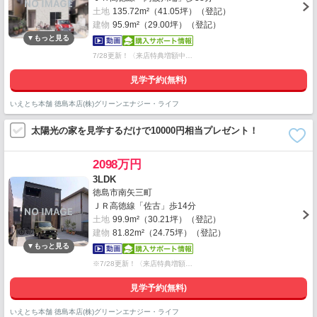
土地
135.72m²（41.05坪）（登記）
建物
95.9m²（29.00坪）（登記）
7/28更新！〈来店特典増額中…
見学予約(無料)
いえとち本舗 徳島本店(株)グリーンエナジー・ライフ
太陽光の家を見学するだけで10000円相当プレゼント！
2098万円
3LDK
徳島市南矢三町
ＪＲ高徳線「佐古」歩14分
土地
99.9m²（30.21坪）（登記）
建物
81.82m²（24.75坪）（登記）
※7/28更新！〈来店特典増額…
見学予約(無料)
いえとち本舗 徳島本店(株)グリーンエナジー・ライフ