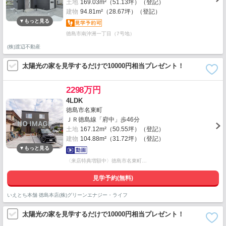
土地
169.03m²（51.13坪）（登記）
建物
94.81m²（28.67坪）（登記）
徳島市南沖洲一丁目（7号地）
(株)渡辺不動産
太陽光の家を見学するだけで10000円相当プレゼント！
2298万円
4LDK
徳島市名東町
ＪＲ徳島線「府中」歩46分
土地
167.12m²（50.55坪）（登記）
建物
104.88m²（31.72坪）（登記）
〈来店特典増額中〉徳島市名東町…
見学予約(無料)
いえとち本舗 徳島本店(株)グリーンエナジー・ライフ
太陽光の家を見学するだけで10000円相当プレゼント！