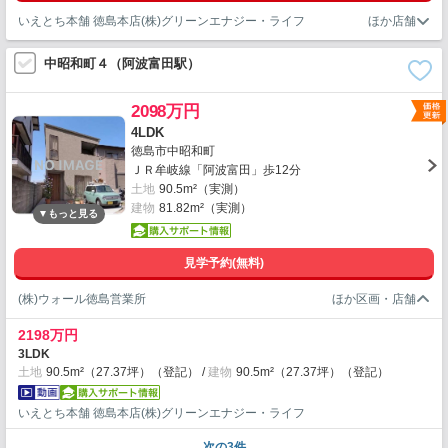
いえとち本舗 徳島本店(株)グリーンエナジー・ライフ
中昭和町４（阿波富田駅）
2098万円
4LDK
徳島市中昭和町
ＪＲ牟岐線「阿波富田」歩12分
土地
90.5m²（実測）
建物
81.82m²（実測）
見学予約(無料)
(株)ウォール徳島営業所
2198万円
3LDK
土地
90.5m²（27.37坪）（登記）
建物
90.5m²（27.37坪）（登記）
いえとち本舗 徳島本店(株)グリーンエナジー・ライフ
次の3件