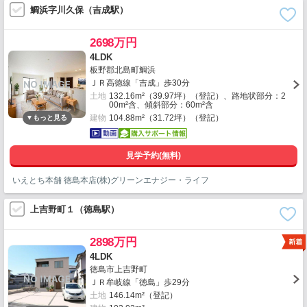
鯛浜字川久保（吉成駅）
2698万円
4LDK
板野郡北島町鯛浜
ＪＲ高徳線「吉成」歩30分
土地
132.16m²（39.97坪）（登記）、路地状部分：2
00m²含、傾斜部分：60m²含
建物
104.88m²（31.72坪）（登記）
見学予約(無料)
いえとち本舗 徳島本店(株)グリーンエナジー・ライフ
上吉野町１（徳島駅）
2898万円
4LDK
徳島市上吉野町
ＪＲ牟岐線「徳島」歩29分
土地
146.14m²（登記）