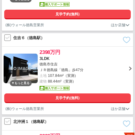
見学予約(無料)
(株)ウォール徳島営業所
住吉６（徳島駅）
2398万円
3LDK
徳島市住吉
ＪＲ徳島線「徳島」歩47分
土地
107.84m²（実測）
建物
88.44m²（実測）
見学予約(無料)
(株)ウォール徳島営業所
北沖洲１（徳島駅）