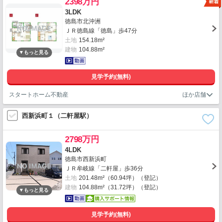
2398万円
3LDK
徳島市北沖洲
ＪＲ徳島線「徳島」歩47分
土地
154.18m²
建物
104.88m²
見学予約(無料)
スタートホーム不動産
西新浜町１（二軒屋駅）
2798万円
4LDK
徳島市西新浜町
ＪＲ牟岐線「二軒屋」歩36分
土地
201.48m²（60.94坪）（登記）
建物
104.88m²（31.72坪）（登記）
見学予約(無料)