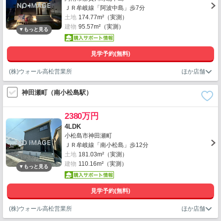
ＪＲ牟岐線「阿波中島」歩7分
土地
174.77m²（実測）
建物
95.57m²（実測）
見学予約(無料)
(株)ウォール高松営業所
神田瀬町（南小松島駅）
2380万円
4LDK
小松島市神田瀬町
ＪＲ牟岐線「南小松島」歩12分
土地
181.03m²（実測）
建物
110.16m²（実測）
見学予約(無料)
(株)ウォール高松営業所