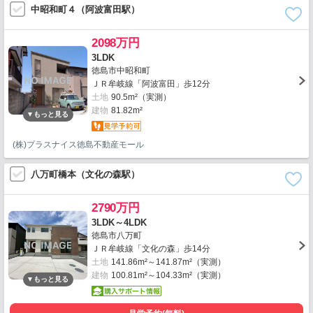
中昭和町４（阿波富田駅）
2098万円
3LDK
徳島市中昭和町
ＪＲ牟岐線「阿波富田」歩12分
土地
90.5m²（実測）
建物
81.82m²
(株)プラスナイス徳島不動産モール
八万町橋本（文化の森駅）
2790万円
3LDK～4LDK
徳島市八万町
ＪＲ牟岐線「文化の森」歩14分
土地
141.86m²～141.87m²（実測）
建物
100.81m²～104.33m²（実測）