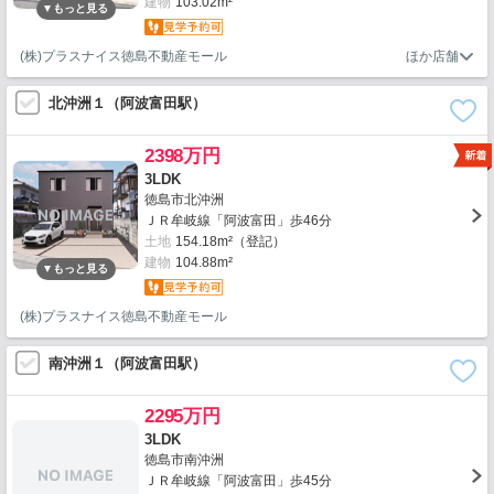
建物
103.02m²
(株)プラスナイス徳島不動産モール
北沖洲１（阿波富田駅）
2398万円
3LDK
徳島市北沖洲
ＪＲ牟岐線「阿波富田」歩46分
土地
154.18m²（登記）
建物
104.88m²
(株)プラスナイス徳島不動産モール
南沖洲１（阿波富田駅）
2295万円
3LDK
徳島市南沖洲
ＪＲ牟岐線「阿波富田」歩45分