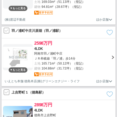
土地
169.03m²（51.13坪）（登記）
建物
94.81m²（28.67坪）（登記）
(株)渡辺不動産
羽ノ浦町中庄川原畑（羽ノ浦駅）
2598万円
4LDK
阿南市羽ノ浦町中庄
ＪＲ牟岐線「羽ノ浦」歩14分
土地
165.71m²（50.12坪）（登記）
建物
104.88m²（31.72坪）（登記）
いえとち本舗 徳島本店(株)グリーンエナジー・ライフ
上吉野町１（徳島駅）
2898万円
4LDK
徳島市上吉野町