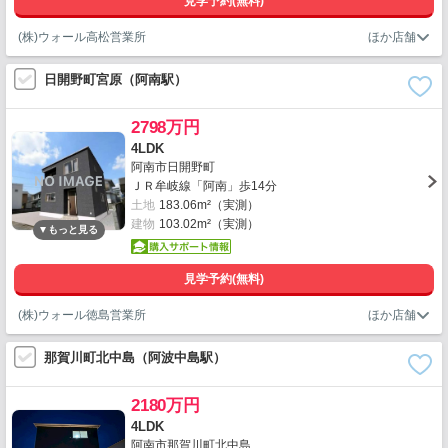
見学予約(無料)
(株)ウォール高松営業所
日開野町宮原（阿南駅）
2798万円
4LDK
阿南市日開野町
ＪＲ牟岐線「阿南」歩14分
土地
183.06m²（実測）
建物
103.02m²（実測）
見学予約(無料)
(株)ウォール徳島営業所
那賀川町北中島（阿波中島駅）
2180万円
4LDK
阿南市那賀川町北中島