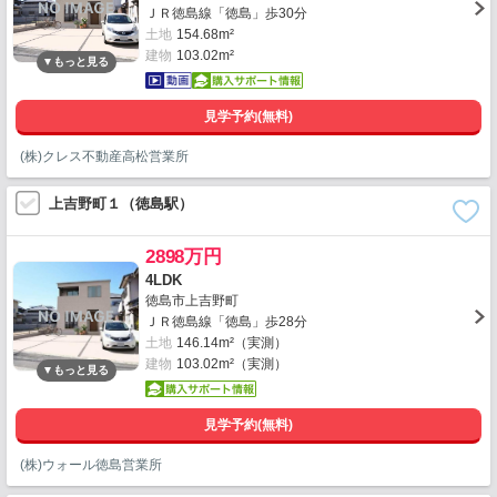
ＪＲ徳島線「徳島」歩30分
土地
154.68m²
建物
103.02m²
見学予約(無料)
(株)クレス不動産高松営業所
上吉野町１（徳島駅）
2898万円
4LDK
徳島市上吉野町
ＪＲ徳島線「徳島」歩28分
土地
146.14m²（実測）
建物
103.02m²（実測）
見学予約(無料)
(株)ウォール徳島営業所