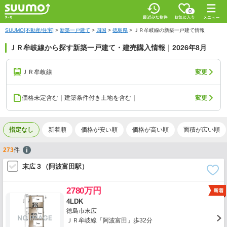
0
SUUMO[不動産/住宅]
>
新築一戸建て
>
四国
>
徳島県
>
ＪＲ牟岐線の新築一戸建て情報
ＪＲ牟岐線から探す新築一戸建て・建売購入情報｜2026年8月
ＪＲ牟岐線
変更
価格未定含む｜建築条件付き土地を含む｜
変更
指定なし
新着順
価格が安い順
価格が高い順
面積が広い順
273
件
末広３（阿波富田駅）
2780万円
4LDK
徳島市末広
ＪＲ牟岐線「阿波富田」歩32分