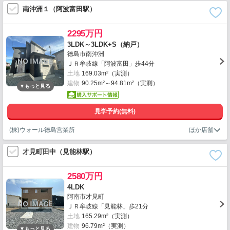
南沖洲１（阿波富田駅）
2295万円
3LDK～3LDK+S（納戸）
徳島市南沖洲
ＪＲ牟岐線「阿波富田」歩44分
土地
169.03m²（実測）
建物
90.25m²～94.81m²（実測）
見学予約(無料)
(株)ウォール徳島営業所
才見町田中（見能林駅）
2580万円
4LDK
阿南市才見町
ＪＲ牟岐線「見能林」歩21分
土地
165.29m²（実測）
建物
96.79m²（実測）