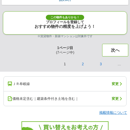
この物件もありかも！
プロフィールを登録して
おすすめ物件の精度を上げよう！
※賃貸物件・新築マンションは対象外です
1
ページ目
次へ
(
7
ページ中)
1
2
3
…
ＪＲ牟岐線
変更
価格未定含む｜建築条件付き土地を含む｜
変更
掲載情報について