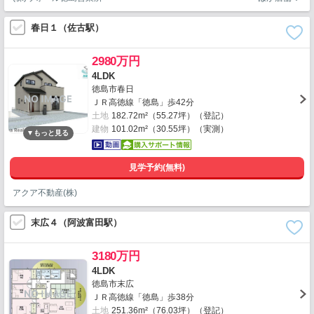
春日１（佐古駅）
2980万円
4LDK
徳島市春日
ＪＲ高徳線「徳島」歩42分
土地
182.72m²（55.27坪）（登記）
建物
101.02m²（30.55坪）（実測）
見学予約(無料)
アクア不動産(株)
末広４（阿波富田駅）
3180万円
4LDK
徳島市末広
ＪＲ高徳線「徳島」歩38分
土地
251.36m²（76.03坪）（登記）