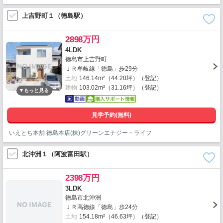
上吉野町１（徳島駅）
2898万円
4LDK
徳島市上吉野町
ＪＲ牟岐線「徳島」歩29分
土地
146.14m²（44.20坪）（登記）
建物
103.02m²（31.16坪）（登記）
見学予約(無料)
いえとち本舗 徳島本店(株)グリーンエナジー・ライフ
北沖洲１（阿波富田駅）
2398万円
3LDK
徳島市北沖洲
ＪＲ高徳線「徳島」歩24分
土地
154.18m²（46.63坪）（登記）