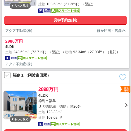
建物
103.68m²（31.36坪）（登記）
見学予約(無料)
アクア不動産(株)
2980万円
4LDK
土地
243.69m²（73.71坪）（登記）
建物
92.34m²（27.93坪）（登記）
アクア不動産(株)
福島１（阿波富田駅）
2898万円
4LDK
徳島市福島
ＪＲ徳島線「徳島」歩20分
土地
123.33m²
建物
103.02m²