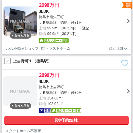
2098万円
3LDK
徳島市南矢三町
ＪＲ徳島線「徳島」歩31分
土地
99.9m²（30.21坪）（登記）
建物
99.9m²（30.21坪）
LIXIL不動産ショップ (株)トラストホーム
上吉野町１（徳島駅）
2898万円
4LDK
徳島市上吉野町
ＪＲ徳島線「徳島」歩30分
土地
154.68m²
建物
103.02m²
見学予約(無料)
スタートホーム不動産