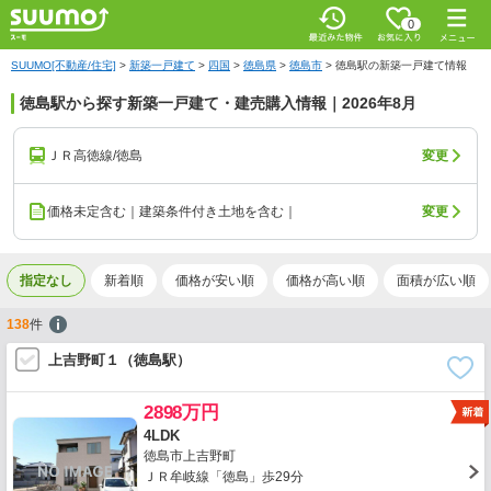
0
SUUMO[不動産/住宅]
>
新築一戸建て
>
四国
>
徳島県
>
徳島市
>
徳島駅の新築一戸建て情報
徳島駅から探す新築一戸建て・建売購入情報｜2026年8月
ＪＲ高徳線/徳島
変更
価格未定含む｜建築条件付き土地を含む｜
変更
指定なし
新着順
価格が安い順
価格が高い順
面積が広い順
138
件
上吉野町１（徳島駅）
2898万円
4LDK
徳島市上吉野町
ＪＲ牟岐線「徳島」歩29分