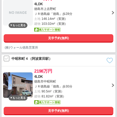
4LDK
徳島市上吉野町
ＪＲ徳島線「徳島」歩28分
土地
146.14m²（実測）
建物
103.02m²（実測）
見学予約(無料)
(株)ウォール徳島営業所
中昭和町４（阿波富田駅）
2198万円
4LDK
徳島市中昭和町
ＪＲ徳島線「徳島」歩30分
土地
90.5m²（実測）
建物
81.82m²（実測）
見学予約(無料)