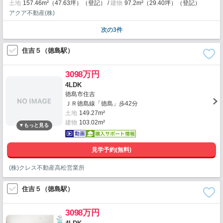
土地
157.46m²（47.63坪）（登記）
建物
97.2m²（29.40坪）（登記）
アクア不動産(株)
次の3件
住吉５（徳島駅）
3098万円
4LDK
徳島市住吉
ＪＲ徳島線「徳島」歩42分
土地
149.27m²
建物
103.02m²
見学予約(無料)
(株)クレス不動産高松営業所
住吉５（徳島駅）
3098万円