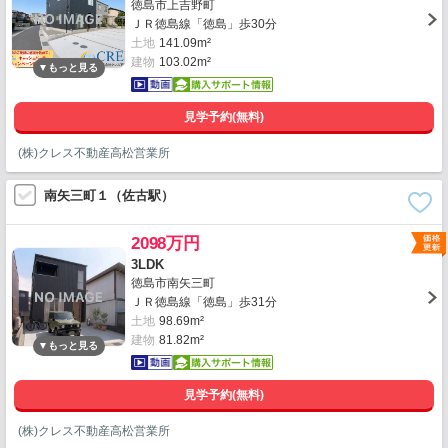
徳島市上吉野町
ＪＲ徳島線「徳島」歩30分
土地
141.09m²
建物
103.02m²
見学予約(無料)
(株)クレス不動産高松営業所
南矢三町１（佐古駅）
2098万円
3LDK
徳島市南矢三町
ＪＲ徳島線「徳島」歩31分
土地
98.69m²
建物
81.82m²
見学予約(無料)
(株)クレス不動産高松営業所