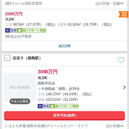
(株)ウォール高松営業所
2098万円
3LDK
土地
90.5m²（27.37坪）（登記）
建物
81.82m²（24.75坪）（登記）
(株)あおみ不動産
次の3件
住吉５（徳島駅）
3098万円
4LDK
徳島市住吉
ＪＲ徳島線「徳島」歩39分
土地
146.27m²（44.24坪）（登記）
建物
103.02m²（31.16坪）
見学予約(無料)
いえとち本舗 徳島本店(株)グリーンエナジー・ライフ