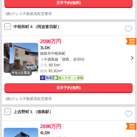
見学予約(無料)
(株)クレス不動産高松営業所
中昭和町４（阿波富田駅）
2098万円
3LDK
徳島市中昭和町
ＪＲ徳島線「徳島」歩30分
土地
90.5m²
建物
81.82m²
見学予約(無料)
(株)クレス不動産高松営業所
上吉野町１（徳島駅）
2698万円
4LDK