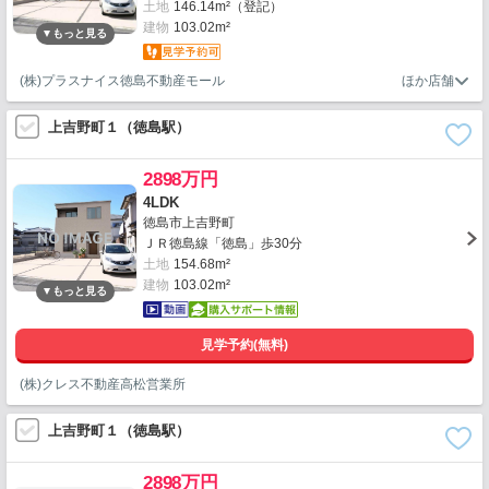
土地
146.14m²（登記）
建物
103.02m²
(株)プラスナイス徳島不動産モール
上吉野町１（徳島駅）
2898万円
4LDK
徳島市上吉野町
ＪＲ徳島線「徳島」歩30分
土地
154.68m²
建物
103.02m²
見学予約(無料)
(株)クレス不動産高松営業所
上吉野町１（徳島駅）
2898万円