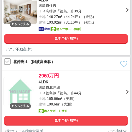
4LDK
徳島市住吉
ＪＲ高徳線「徳島」歩39分
土地
146.27m²（44.24坪）（登記）
建物
103.02m²（31.16坪）（登記）
見学予約(無料)
アクア不動産(株)
北沖洲１（阿波富田駅）
2960万円
4LDK
徳島市北沖洲
ＪＲ徳島線「徳島」歩44分
土地
165.66m²（実測）
建物
100.6m²（実測）
見学予約(無料)
(株)ウォール徳島営業所