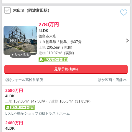
末広３（阿波富田駅）
2780万円
4LDK
徳島市末広
ＪＲ徳島線「徳島」歩37分
土地
205.5m²（実測）
建物
110.97m²（実測）
見学予約(無料)
(株)ウォール高松営業所
2580万円
4LDK
土地
157.05m²（47.50坪）
建物
105.3m²（31.85坪）
LIXIL不動産ショップ (株)トラストホーム
2480万円
4LDK