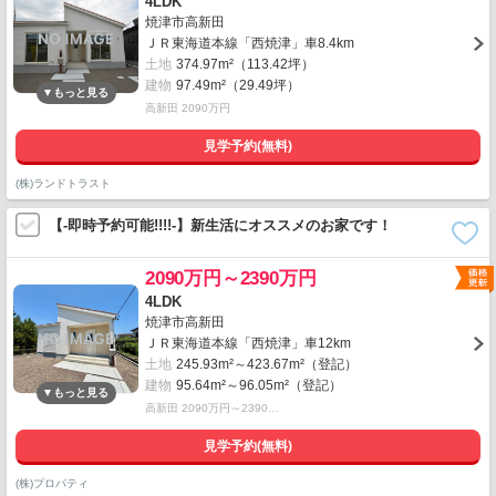
4LDK
焼津市高新田
ＪＲ東海道本線「西焼津」車8.4km
土地
374.97m²（113.42坪）
建物
97.49m²（29.49坪）
高新田 2090万円
見学予約(無料)
(株)ランドトラスト
【-即時予約可能!!!!-】新生活にオススメのお家です！
2090万円～2390万円
4LDK
焼津市高新田
ＪＲ東海道本線「西焼津」車12km
土地
245.93m²～423.67m²（登記）
建物
95.64m²～96.05m²（登記）
高新田 2090万円～2390…
見学予約(無料)
(株)プロパティ