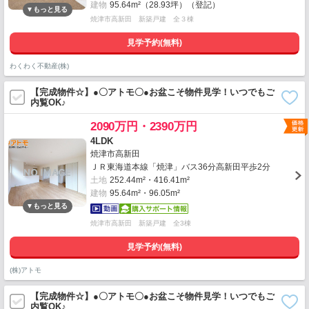
建物
95.64m²（28.93坪）（登記）
焼津市高新田 新築戸建 全３棟
見学予約(無料)
わくわく不動産(株)
【完成物件☆】●〇アトモ〇●お盆こそ物件見学！いつでもご
内覧OK♪
2090万円・2390万円
4LDK
焼津市高新田
ＪＲ東海道本線「焼津」バス36分高新田平歩2分
土地
252.44m²・416.41m²
建物
95.64m²・96.05m²
焼津市高新田 新築戸建 全3棟
見学予約(無料)
(株)アトモ
【完成物件☆】●〇アトモ〇●お盆こそ物件見学！いつでもご
内覧OK♪