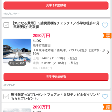
見学予約(無料)
(株)プロパティ
【気になる費用】＼諸費用欄をチェック！／小学校徒歩18分
+長期優良住宅取得
2090万円
4LDK
焼津市高新田
ＪＲ東海道本線「西焼津」バス19分吉永（焼津市）歩
16分
土地
374m²（113.13坪）（登記）
建物
96.05m²（29.05坪）（登記）
高新田 2090万円
見学予約(無料)
(株)DEAiE
弊社限定≪Wプレゼントフェア≫４０型テレビ＆ダイソンど
ちらもプレゼント♪
2090万円