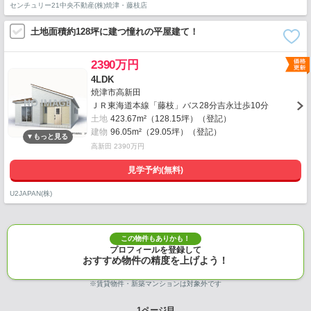
センチュリー21中央不動産(株)焼津・藤枝店
土地面積約128坪に建つ憧れの平屋建て！
2390万円
4LDK
焼津市高新田
ＪＲ東海道本線「藤枝」バス28分吉永辻歩10分
土地
423.67m²（128.15坪）（登記）
建物
96.05m²（29.05坪）（登記）
高新田 2390万円
見学予約(無料)
U2JAPAN(株)
この物件もありかも！
プロフィールを登録して
おすすめ物件の精度を上げよう！
※賃貸物件・新築マンションは対象外です
1
ページ目