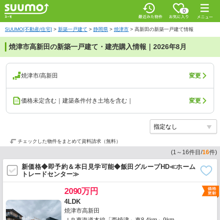
0
SUUMO[不動産/住宅]
>
新築一戸建て
>
静岡県
>
焼津市
>
高新田の新築一戸建て情報
焼津市高新田の新築一戸建て・建売購入情報｜2026年8月
焼津市/高新田
変更
価格未定含む｜建築条件付き土地を含む｜
変更
チェックした物件をまとめて資料請求（無料）
(
1
～
16
件目/
16
件)
新価格◆即予約＆本日見学可能◆飯田グループHD≪ホーム
トレードセンター≫
2090万円
4LDK
焼津市高新田