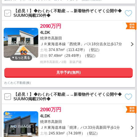
【必見！】◆わくわく不動産→→新着物件ぞくぞく公開中◆
SUUMO掲載150件◆
2090万円
4LDK
焼津市高新田
ＪＲ東海道本線「西焼津」バス18分吉永辻歩17分
土地
374.97m²（113.42坪）（登記）
建物
97.49m²（29.49坪）（登記）
焼津市高新田／2期 新築戸建
見学予約(無料)
わくわく不動産(株)
【必見！】◆わくわく不動産→→新着物件ぞくぞく公開中◆
SUUMO掲載150件◆
2090万円
4LDK
焼津市高新田
ＪＲ東海道本線「焼津」バス33分高新田平歩1分
土地
245.93m²（74.39坪）（登記）