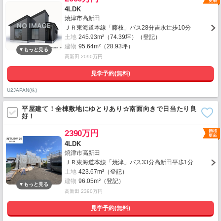
4LDK
焼津市高新田
ＪＲ東海道本線「藤枝」バス28分吉永辻歩10分
土地
245.93m²（74.39坪）（登記）
建物
95.64m²（28.93坪）
高新田 2090万円
見学予約(無料)
U2JAPAN(株)
平屋建て！全棟敷地にゆとりあり☆南面向きで日当たり良
好！
2390万円
4LDK
焼津市高新田
ＪＲ東海道本線「焼津」バス33分高新田平歩1分
土地
423.67m²（登記）
建物
96.05m²（登記）
高新田 2390万円
見学予約(無料)