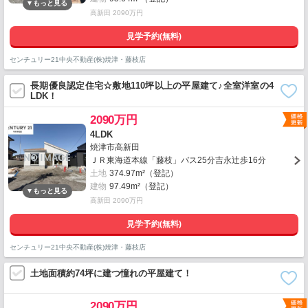
高新田 2090万円
見学予約(無料)
センチュリー21中央不動産(株)焼津・藤枝店
長期優良認定住宅☆敷地110坪以上の平屋建て♪全室洋室の4
LDK！
2090万円
4LDK
焼津市高新田
ＪＲ東海道本線「藤枝」バス25分吉永辻歩16分
土地
374.97m²（登記）
建物
97.49m²（登記）
高新田 2090万円
見学予約(無料)
センチュリー21中央不動産(株)焼津・藤枝店
土地面積約74坪に建つ憧れの平屋建て！
2090万円