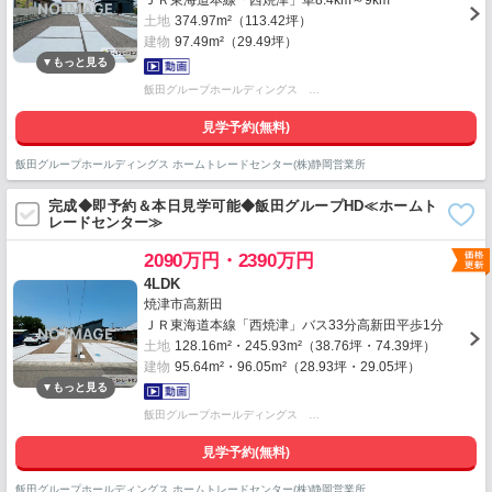
ＪＲ東海道本線「西焼津」車8.4km～9km
土地
374.97m²（113.42坪）
建物
97.49m²（29.49坪）
飯田グループホールディングス …
見学予約(無料)
飯田グループホールディングス ホームトレードセンター(株)静岡営業所
完成◆即予約＆本日見学可能◆飯田グループHD≪ホームト
レードセンター≫
2090万円・2390万円
4LDK
焼津市高新田
ＪＲ東海道本線「西焼津」バス33分高新田平歩1分
土地
128.16m²・245.93m²（38.76坪・74.39坪）
建物
95.64m²・96.05m²（28.93坪・29.05坪）
飯田グループホールディングス …
見学予約(無料)
飯田グループホールディングス ホームトレードセンター(株)静岡営業所