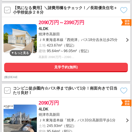
【気になる費用】＼諸費用欄をチェック！／長期優良住宅＋
小学校徒歩２８分
2090万円～2390万円
4LDK
焼津市高新田
ＪＲ東海道本線「西焼津」バス18分吉永辻歩25分
土地
423.67m²（登記）
建物
95.64m²～96.05m²（登記）
高新田 2090万円～2390…
見学予約(無料)
(株)DEAiE
コンビニ徒歩圏内☆バス停まで歩いて1分！南面向きで日当
たり良好！
2090万円
4LDK
焼津市高新田
ＪＲ東海道本線「焼津」バス33分高新田平歩1分
土地
245.93m²（登記）
建物
95.64m²（登記）