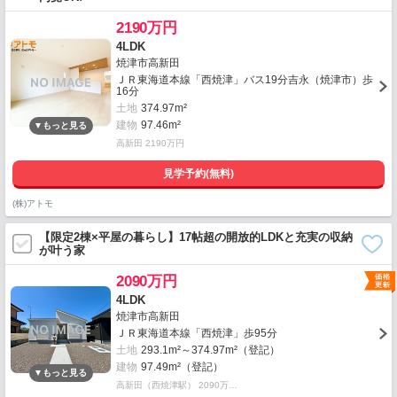
2190万円
4LDK
焼津市高新田
ＪＲ東海道本線「西焼津」バス19分吉永（焼津市）歩
16分
土地
374.97m²
建物
97.46m²
高新田 2190万円
見学予約(無料)
(株)アトモ
【限定2棟×平屋の暮らし】17帖超の開放的LDKと充実の収納
が叶う家
2090万円
4LDK
焼津市高新田
ＪＲ東海道本線「西焼津」歩95分
土地
293.1m²～374.97m²（登記）
建物
97.49m²（登記）
高新田（西焼津駅） 2090万…