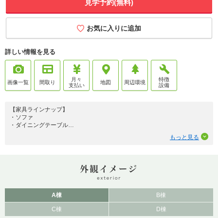
見学予約(無料)
お気に入りに追加
詳しい情報を見る
月々
特徴
画像一覧
間取り
地図
周辺環境
支払い
設備
【家具ラインナップ】
・ソファ
・ダイニングテーブル
・TV台
もっと見る
・ラグ
・ダイニング照明
将来まで安心して住み続けられる長期優良住宅仕様の新築分譲住宅が、清水
町湯川エリアに誕生。耐久性・省エネ性・維持管理性に配慮した住まいは、
家族の暮らしを長く支えます。室内設備には信頼のパナソニック製を採用
し、キッチン・トイレ・洗面台・浴室まで上質で統一感のある空間を実現。
使い勝手の良さと清掃性にも優れ、日々の家事負担を軽減します。また、建
売住宅では珍しいルーフバルコニーがある棟も。明るく開放的なLDKや計画
A棟
B棟
的な収納など、暮らしやすさを追求した間取りも魅力。ぜひ現地でご体感く
C棟
D棟
ださい。