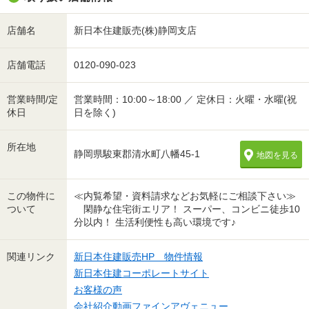
店舗名
新日本住建販売(株)静岡支店
店舗電話
0120-090-023
営業時間/定
営業時間：10:00～18:00 ／ 定休日：火曜・水曜(祝
休日
日を除く)
所在地
静岡県駿東郡清水町八幡45-1
地図を見る
この物件に
≪内覧希望・資料請求などお気軽にご相談下さい≫
ついて
閑静な住宅街エリア！ スーパー、コンビニ徒歩10
分以内！ 生活利便性も高い環境です♪
関連リンク
新日本住建販売HP 物件情報
新日本住建コーポレートサイト
お客様の声
会社紹介動画ファインアヴェニュー