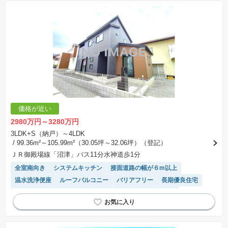
価格が近い
2980万円～3280万円
3LDK+S（納戸）～4LDK
/ 99.36m²～105.99m²（30.05坪～32.06坪）（登記）
ＪＲ御殿場線「沼津」バス11分水神道歩1分
全室南向き
システムキッチン
接面道路の幅が６m以上
温水洗浄便座
ルーフバルコニー
バリアフリー
長期優良住宅
対面キッチン
窓付き浴室
陽当り良好
WIC
平坦地
キッチン収納が多い
トイレ2個以上
モニター付きインターホン