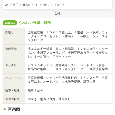
3498万円
4LDK
111.49m²
101.02m²
1/4
うれしい設備・特徴
CHECK
全居室収納、ＬＤＫ１５畳以上、２階建、床下収納、ウォ
間取り
ークインクローゼット、天井高２．５ｍ以上、シューズイ
ンクローク
省エネルギー対策、省エネ給湯器、ＴＶモニタ付インター
室内設備
ホン、全居室フローリング、全居室複層ガラスか複層サッ
シ、オール電化、スマートキー
システムキッチン、対面式キッチン、パントリー（食器・
キッチン
食品の収納庫）、ＩＨクッキングヒーター、食器洗乾燥機
浴室乾燥機、シャワー付洗面化粧台、トイレ２ヶ所、浴室
バス・トイレ
１坪以上、オートバス、温水洗浄便座、浴室に窓
駐車２台可
駐車・駐輪
南向き、陽当り良好、通風良好
部屋の特徴
区画図