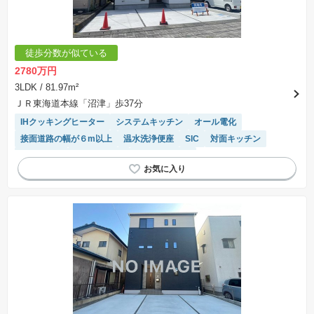
徒歩分数が似ている
2780万円
3LDK
/ 81.97m²
ＪＲ東海道本線「沼津」歩37分
IHクッキングヒーター
システムキッチン
オール電化
接面道路の幅が６m以上
温水洗浄便座
SIC
対面キッチン
窓付き浴室
高機能トイレ
トイレ2個以上
モニター付きインターホン