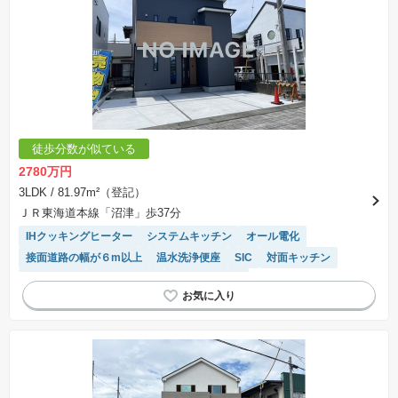
徒歩分数が似ている
2780万円
3LDK
/ 81.97m²（登記）
ＪＲ東海道本線「沼津」歩37分
IHクッキングヒーター
システムキッチン
オール電化
接面道路の幅が６m以上
温水洗浄便座
SIC
対面キッチン
窓付き浴室
高機能トイレ
トイレ2個以上
モニター付きインターホン