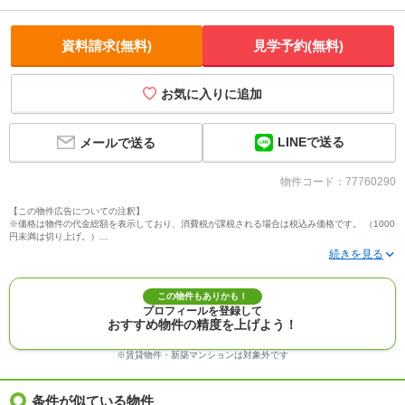
資料請求(無料)
見学予約(無料)
お気に入りに追加
LINEで送る
メールで送る
物件コード：77760290
【この物件広告についての注釈】
※価格は物件の代金総額を表示しており、消費税が課税される場合は税込み価格です。 （1000
円未満は切り上げ。）
※写真に写っている、またはパース（絵）や間取り図に描かれている家具や車などは、特にコ
メントがない場合、販売価格に含まれません。
※敷地権利が定期借地権のものは価格に権利金を含みます。
※建築条件付き土地価格には、建物価格は含まれません。
この物件もありかも！
※物件情報は、原則として情報提供日の２日前に最終確認した情報です。
プロフィールを登録して
※完成予想図はいずれも外構、植栽、外観等実際のものとは多少異なることがあります。
おすすめ物件の精度を上げよう！
※モデルルーム・モデルハウス・展示場・ショールームの画像の場合、今回販売の物件と異な
る場合があります。
※ＣＧ合成の画像の場合、実際とは多少異なる場合があります。
※賃貸物件・新築マンションは対象外です
※物件特徴：販売戸数が複数の物件は、全ての住戸に該当しない項目もあります。
※完成後１年以上を経過した未入居物件が掲載される場合があります。ご了承ください。
※新着：物件情報が「SUUMO」に掲載された日から１週間表示されます。
条件が似ている物件
※価格更新：物件価格が変更された日から１週間表示されます。