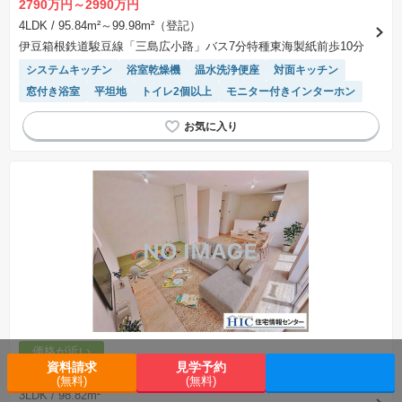
2790万円～2990万円
4LDK
/ 95.84m²～99.98m²（登記）
伊豆箱根鉄道駿豆線「三島広小路」バス7分特種東海製紙前歩10分
システムキッチン
浴室乾燥機
温水洗浄便座
対面キッチン
窓付き浴室
平坦地
トイレ2個以上
モニター付きインターホン
価格が近い
資料請求
見学予約
3450万円
(無料)
(無料)
3LDK
/ 98.82m²