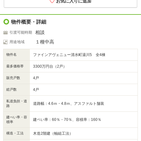
お気に入りに追加
物件概要・詳細
相談
引渡可能時期
１種中高
用途地域
物件名
ファインアヴェニュー清水町湯川5 全4棟
最多価格帯
3300万円台（2戸）
販売戸数
4戸
総戸数
4戸
私道負担・道
道路幅：4.6ｍ・4.8ｍ、アスファルト舗装
路
建ぺい率・容
建ペい率：60％・70％、容積率：160％
積率
構造・工法
木造2階建（軸組工法）