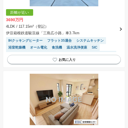
距離が近い
3690万円
4LDK
/ 117.15m²（登記）
伊豆箱根鉄道駿豆線「三島広小路」車3.7km
IHクッキングヒーター
フラット35適合
システムキッチン
浴室乾燥機
オール電化
食洗機
温水洗浄便座
SIC
対面キッチン
高機能トイレ
陽当り良好
WIC
トイレ2個以上
モニター付きインターホン