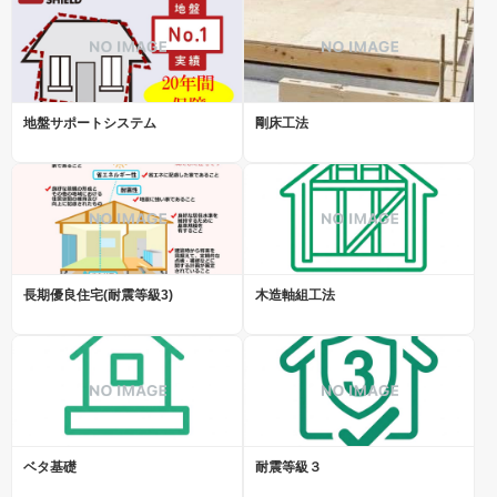
地盤サポートシステム
剛床工法
長期優良住宅(耐震等級3)
木造軸組工法
ベタ基礎
耐震等級３