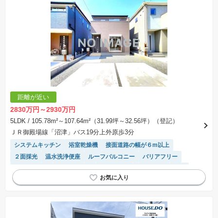
距離が近い
2830万円～2930万円
5LDK
/ 105.78m²～107.64m²（31.99坪～32.56坪）（登記）
ＪＲ御殿場線「沼津」バス19分上外原歩3分
システムキッチン
浴室乾燥機
接面道路の幅が６m以上
２面採光
温水洗浄便座
ルーフバルコニー
バリアフリー
長期優良住宅
対面キッチン
窓付き浴室
陽当り良好
WIC
平坦地
キッチン収納が多い
トイレ2個以上
モニター付きインターホン