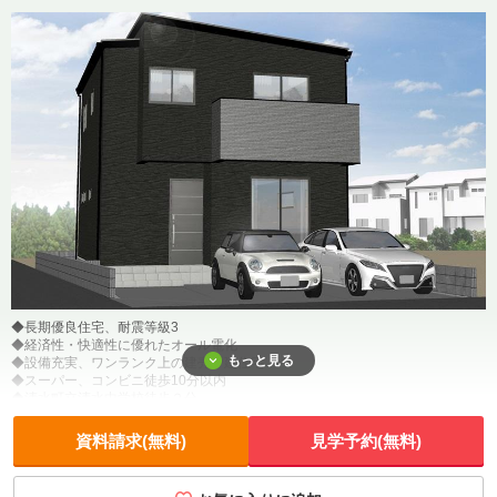
◆長期優良住宅、耐震等級3
◆経済性・快適性に優れたオール電化
もっと見る
◆設備充実、ワンランク上の建売戸建住宅
◆スーパー、コンビニ徒歩10分以内
◆清水町立清水中学校徒歩２分
資料請求(無料)
見学予約(無料)