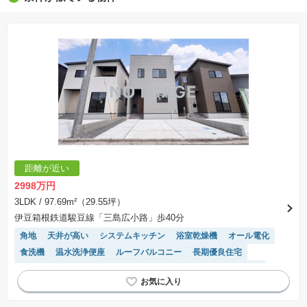
※販売予定物件はすべて、販売開始するまで契約または予約の申込みはできません。
※購入の前には物件内容や契約条件についてご自身で十分な確認をしていただくようにお願い
いたします。
※建築条件土地の情報内に掲載されている、建物プラン例は、土地購入者の設計プランの参考
の一例であって、プランの採用可否は任意です。
※土地（建築条件なし）で「建物プラン例」が表記してある時、そのプラン例は特定の建築請
負会社によるもので、当該建築請負会社以外で建てた場合、同様のものが同価格で建てられる
とは限りません。また建築請負会社を特定するものではありません。
※建築条件付き土地とは、その土地に建築する建物の建築請負契約が、一定期間内に成立する
ことを条件として売買される土地のことをいいます。建築請負契約成立に向けて設計プランを
協議するため、土地購入者が自己の希望する建物の設計協議をするために必要な相当の期間の
交渉期間が設定され、その期間内で希望を満たすプランが実現できたかどうかにより結論を出
します。なお、この期間は概ね3ヶ月程度とされています。納得のいくプランが出来ず、建築請
負契約が成立しない場合、土地売買契約は白紙に戻り、土地契約にかかった代金（土地代金、
手付金など）は名目のいかんに関わらず、全て返却されます。
※課税対象物件の「価格」や「費用等」は消費税込みの「総額表示」で統一しています。
※「本体価格」とは、課税対象物件においては「消費税を除いた建物価格」と「土地価格」の
距離が近い
合計額を指します。
※課税対象物件は消費税込みの総額表示のため、不動産広告の販売価格には本体価格の金額は
2998万円
表示されておりません。
※取引にかかる費用：物件の契約手続き、決済、引き渡し時にかかる費用を表示しています。
3LDK
/ 97.69m²（29.55坪）
不動産会社によって表記有無が異なるため、ご自身で十分な確認をしていただくようにお願い
伊豆箱根鉄道駿豆線「三島広小路」歩40分
いたします。
※掲載の省エネ性能ラベル内の物件・住棟・号室名称については最新のものに変更されている
角地
天井が高い
システムキッチン
浴室乾燥機
オール電化
場合があります。
食洗機
温水洗浄便座
ルーフバルコニー
長期優良住宅
対面キッチン
窓付き浴室
陽当り良好
閑静な住宅地
WIC
キッチン収納が多い
トイレ2個以上
モニター付きインターホン