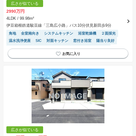
広さが似ている
2990万円
4LDK
/ 99.98m²
伊豆箱根鉄道駿豆線「三島広小路」バス10分伏見新田歩9分
角地
全室南向き
システムキッチン
浴室乾燥機
２面採光
温水洗浄便座
SIC
対面キッチン
窓付き浴室
陽当り良好
閑静な住宅地
トイレ2個以上
モニター付きインターホン
広さが似ている