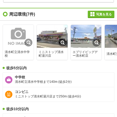
周辺環境
(7件)
写真を見る
清水町立清水中学
ミニストップ清水
エブリイビッグデ
清水町
校
町湯川店
ー清水町店
徒歩5分以内
中学校
清水町立清水中学校まで140m (徒歩2分)
コンビニ
ミニストップ清水町湯川店まで250m (徒歩4分)
徒歩10分以内