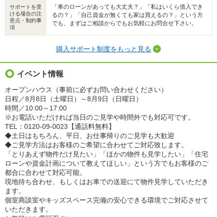
「車のローンがあっても大丈夫？」「私はいくら借入でき
サポートを受
ける場合の注
るの？」「自己資金が無くても家は買えるの？」という方
意点・制約事
でも、まずはご相談からでもお気軽にお問合せ下さい。
項
購入サポート制度をもっと見る
イベント情報
オープンハウス（事前に必ずお問い合わせください）
日程／8月8日（土曜日）～8月9日（日曜日）
時間／10:00～17:00
※お電話いただければ当日のご見学や時間外でも対応可です。
TEL：0120‐09‐0023【通話料無料】
◆土日はもちろん、平日、お仕事帰りのご見学も大歓迎
◆ご見学方法はお客様のご希望に合わせてご対応致します。
「とりあえず物件だけ見たい」「ほかの物件も見学したい」「住宅
ローンや資金計画について教えてほしい」という方でもお客様のご
都合に合わせて対応可能。
現地待ち合わせ、もしくはお車での送迎にて物件見学していただき
ます。
個室商談室やキッズスペース完備の安心できる環境でご対応させて
いただきます。