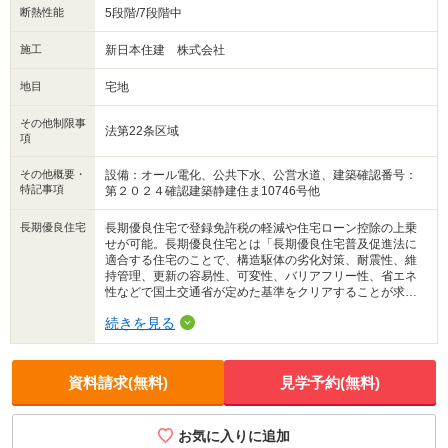
断熱性能
5段階/7段階中
施工
新日本住建 株式会社
地目
宅地
その他制限事
法第22条区域
項
その他概要・
設備：オール電化、公共下水、公営水道、建築確認番号：
特記事項
第２０２４確認建築静建住ま10746号他
長期優良住宅
長期優良住宅で登録免許税の軽減や住宅ローン控除の上乗
せが可能。長期優良住宅とは「長期優良住宅普及促進法に
適合する住宅のことで、構造駆体の劣化対策、耐震性、維
持管理、更新の容易性、可変性、バリアフリー性、省エネ
性などで国土交通省が定めた基準をクリアすることが求め
られる。
続きを見る
資料請求(無料)
見学予約(無料)
お気に入りに追加