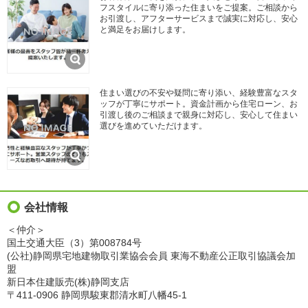
フスタイルに寄り添った住まいをご提案。ご相談から
お引渡し、アフターサービスまで誠実に対応し、安心
と満足をお届けします。
住まい選びの不安や疑問に寄り添い、経験豊富なスタ
ッフが丁寧にサポート。資金計画から住宅ローン、お
引渡し後のご相談まで親身に対応し、安心して住まい
選びを進めていただけます。
会社情報
＜仲介＞
国土交通大臣（3）第008784号
(公社)静岡県宅地建物取引業協会会員 東海不動産公正取引協議会加
盟
新日本住建販売(株)静岡支店
〒411-0906 静岡県駿東郡清水町八幡45-1