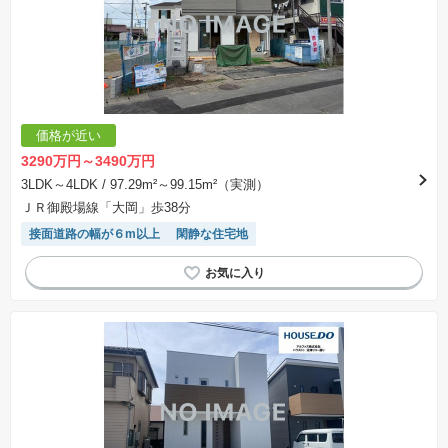
価格が近い
3290万円～3490万円
3LDK～4LDK
/ 97.29m²～99.15m²（実測）
ＪＲ御殿場線「大岡」歩38分
接面道路の幅が６m以上
閑静な住宅地