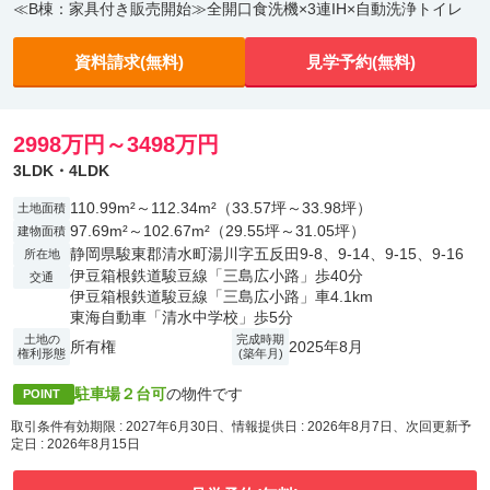
≪B棟：家具付き販売開始≫全開口食洗機×3連IH×自動洗浄トイレ
資料請求(無料)
見学予約(無料)
2998万円～3498万円
3LDK・4LDK
110.99m²～112.34m²（33.57坪～33.98坪）
土地面積
97.69m²～102.67m²（29.55坪～31.05坪）
建物面積
静岡県駿東郡清水町湯川字五反田9-8、9-14、9-15、9-16
所在地
伊豆箱根鉄道駿豆線「三島広小路」歩40分
交通
伊豆箱根鉄道駿豆線「三島広小路」車4.1km
東海自動車「清水中学校」歩5分
土地の
完成時期
所有権
2025年8月
権利形態
(築年月)
駐車場２台可
の物件です
POINT
取引条件有効期限 : 2027年6月30日、情報提供日 : 2026年8月7日、次回更新予
定日 : 2026年8月15日