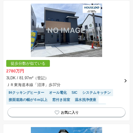
徒歩分数が似ている
2780万円
3LDK
/ 81.97m²（登記）
ＪＲ東海道本線「沼津」歩37分
IHクッキングヒーター
オール電化
SIC
システムキッチン
接面道路の幅が６m以上
窓付き浴室
温水洗浄便座
対面キッチン
高機能トイレ
モニター付きインターホン
トイレ2個以上