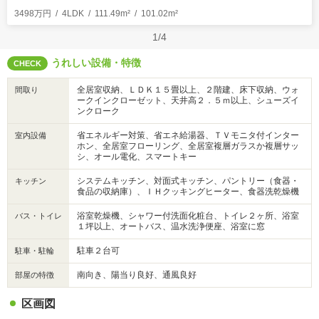
3498万円
4LDK
111.49m²
101.02m²
1/4
うれしい設備・特徴
CHECK
全居室収納、ＬＤＫ１５畳以上、２階建、床下収納、ウォ
間取り
ークインクローゼット、天井高２．５ｍ以上、シューズイ
ンクローク
省エネルギー対策、省エネ給湯器、ＴＶモニタ付インター
室内設備
ホン、全居室フローリング、全居室複層ガラスか複層サッ
シ、オール電化、スマートキー
システムキッチン、対面式キッチン、パントリー（食器・
キッチン
食品の収納庫）、ＩＨクッキングヒーター、食器洗乾燥機
浴室乾燥機、シャワー付洗面化粧台、トイレ２ヶ所、浴室
バス・トイレ
１坪以上、オートバス、温水洗浄便座、浴室に窓
駐車２台可
駐車・駐輪
南向き、陽当り良好、通風良好
部屋の特徴
区画図