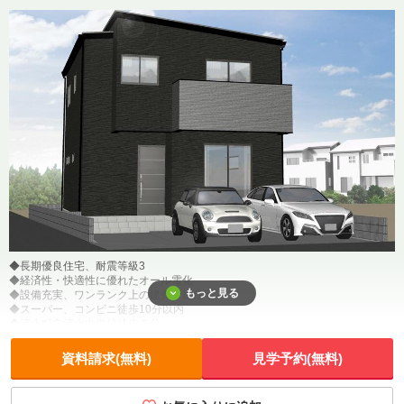
◆長期優良住宅、耐震等級3
◆経済性・快適性に優れたオール電化
もっと見る
◆設備充実、ワンランク上の建売戸建住宅
◆スーパー、コンビニ徒歩10分以内
◆清水町立清水中学校徒歩２分
資料請求(無料)
見学予約(無料)