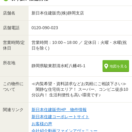
店舗名
新日本住建販売(株)静岡支店
店舗電話
0120-090-023
営業時間/定
営業時間：10:00～18:00 ／ 定休日：火曜・水曜(祝
休日
日を除く)
所在地
静岡県駿東郡清水町八幡45-1
地図を見る
この物件に
≪内覧希望・資料請求などお気軽にご相談下さい≫
ついて
閑静な住宅街エリア！ スーパー、コンビニ徒歩10
分以内！ 生活利便性も高い環境です♪
関連リンク
新日本住建販売HP 物件情報
新日本住建コーポレートサイト
お客様の声
会社紹介動画ファインアヴェニュー