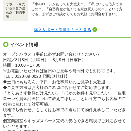
「車のローンがあっても大丈夫？」「私はいくら借入でき
サポートを受
ける場合の注
るの？」「自己資金が無くても家は買えるの？」という方
意点・制約事
でも、まずはご相談からでもお気軽にお問合せ下さい。
項
購入サポート制度をもっと見る
イベント情報
オープンハウス（事前に必ずお問い合わせください）
日程／8月8日（土曜日）～8月9日（日曜日）
時間／10:00～17:00
※お電話いただければ当日のご見学や時間外でも対応可です。
TEL：0120‐09‐0023【通話料無料】
◆土日はもちろん、平日、お仕事帰りのご見学も大歓迎
◆ご見学方法はお客様のご希望に合わせてご対応致します。
「とりあえず物件だけ見たい」「ほかの物件も見学したい」「住宅
ローンや資金計画について教えてほしい」という方でもお客様のご
都合に合わせて対応可能。
現地待ち合わせ、もしくはお車での送迎にて物件見学していただき
ます。
個室商談室やキッズスペース完備の安心できる環境でご対応させて
いただきます。