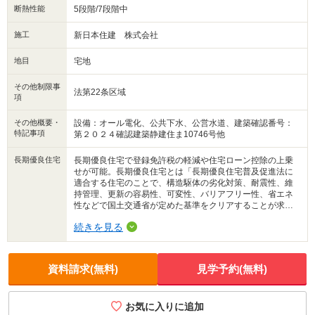
断熱性能
5段階/7段階中
施工
新日本住建 株式会社
地目
宅地
その他制限事
法第22条区域
項
その他概要・
設備：オール電化、公共下水、公営水道、建築確認番号：
特記事項
第２０２４確認建築静建住ま10746号他
長期優良住宅
長期優良住宅で登録免許税の軽減や住宅ローン控除の上乗
せが可能。長期優良住宅とは「長期優良住宅普及促進法に
適合する住宅のことで、構造駆体の劣化対策、耐震性、維
持管理、更新の容易性、可変性、バリアフリー性、省エネ
性などで国土交通省が定めた基準をクリアすることが求め
られる。
続きを見る
資料請求(無料)
見学予約(無料)
お気に入りに追加