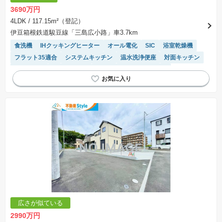
3690万円
4LDK
/ 117.15m²（登記）
伊豆箱根鉄道駿豆線「三島広小路」車3.7km
食洗機
IHクッキングヒーター
オール電化
SIC
浴室乾燥機
フラット35適合
システムキッチン
温水洗浄便座
対面キッチン
陽当り良好
高機能トイレ
モニター付きインターホン
トイレ2個以上
WIC
広さが似ている
2990万円