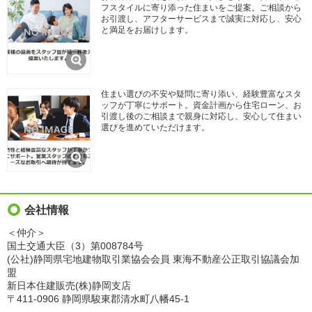
フスタイルに寄り添った住まいをご提案。ご相談から
お引渡し、アフターサービスまで誠実に対応し、安心
と満足をお届けします。
住まい選びの不安や疑問に寄り添い、経験豊富なスタ
ッフが丁寧にサポート。資金計画から住宅ローン、お
引渡し後のご相談まで親身に対応し、安心して住まい
選びを進めていただけます。
会社情報
＜仲介＞
国土交通大臣（3）第008784号
(公社)静岡県宅地建物取引業協会会員 東海不動産公正取引協議会加
盟
新日本住建販売(株)静岡支店
〒411-0906 静岡県駿東郡清水町八幡45-1