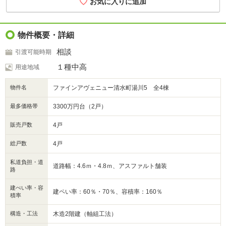
お気に入りに追加
物件概要・詳細
相談
引渡可能時期
１種中高
用途地域
物件名
ファインアヴェニュー清水町湯川5 全4棟
最多価格帯
3300万円台（2戸）
販売戸数
4戸
総戸数
4戸
私道負担・道
道路幅：4.6ｍ・4.8ｍ、アスファルト舗装
路
建ぺい率・容
建ペい率：60％・70％、容積率：160％
積率
構造・工法
木造2階建（軸組工法）