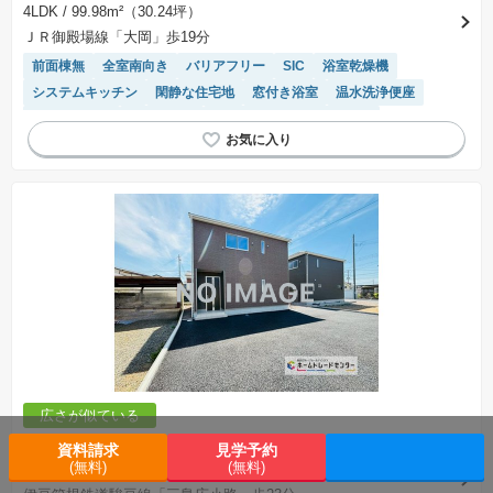
4LDK
/ 99.98m²（30.24坪）
ＪＲ御殿場線「大岡」歩19分
前面棟無
全室南向き
バリアフリー
SIC
浴室乾燥機
システムキッチン
閑静な住宅地
窓付き浴室
温水洗浄便座
対面キッチン
陽当り良好
モニター付きインターホン
トイレ2個以上
WIC
平坦地
広さが似ている
3450万円
資料請求
見学予約
(無料)
(無料)
3LDK
/ 98.82m²（29.89坪）