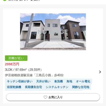
※販売予定物件はすべて、販売開始するまで契約または予約の申込みはできません。
※購入の前には物件内容や契約条件についてご自身で十分な確認をしていただくようにお願い
いたします。
※建築条件土地の情報内に掲載されている、建物プラン例は、土地購入者の設計プランの参考
の一例であって、プランの採用可否は任意です。
※土地（建築条件なし）で「建物プラン例」が表記してある時、そのプラン例は特定の建築請
負会社によるもので、当該建築請負会社以外で建てた場合、同様のものが同価格で建てられる
とは限りません。また建築請負会社を特定するものではありません。
※建築条件付き土地とは、その土地に建築する建物の建築請負契約が、一定期間内に成立する
ことを条件として売買される土地のことをいいます。建築請負契約成立に向けて設計プランを
協議するため、土地購入者が自己の希望する建物の設計協議をするために必要な相当の期間の
交渉期間が設定され、その期間内で希望を満たすプランが実現できたかどうかにより結論を出
します。なお、この期間は概ね3ヶ月程度とされています。納得のいくプランが出来ず、建築請
負契約が成立しない場合、土地売買契約は白紙に戻り、土地契約にかかった代金（土地代金、
手付金など）は名目のいかんに関わらず、全て返却されます。
※課税対象物件の「価格」や「費用等」は消費税込みの「総額表示」で統一しています。
※「本体価格」とは、課税対象物件においては「消費税を除いた建物価格」と「土地価格」の
距離が近い
合計額を指します。
※課税対象物件は消費税込みの総額表示のため、不動産広告の販売価格には本体価格の金額は
2998万円
表示されておりません。
※取引にかかる費用：物件の契約手続き、決済、引き渡し時にかかる費用を表示しています。
3LDK
/ 97.69m²（29.55坪）
不動産会社によって表記有無が異なるため、ご自身で十分な確認をしていただくようにお願い
伊豆箱根鉄道駿豆線「三島広小路」歩40分
いたします。
※掲載の省エネ性能ラベル内の物件・住棟・号室名称については最新のものに変更されている
キッチン収納が多い
天井が高い
食洗機
角地
オール電化
場合があります。
浴室乾燥機
長期優良住宅
システムキッチン
閑静な住宅地
窓付き浴室
温水洗浄便座
対面キッチン
陽当り良好
ルーフバルコニー
モニター付きインターホン
トイレ2個以上
WIC