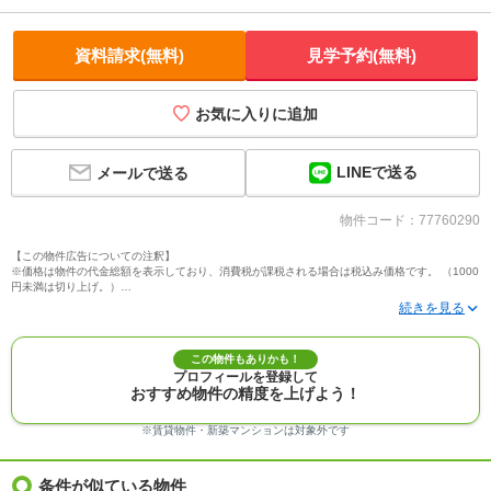
資料請求(無料)
見学予約(無料)
お気に入りに追加
LINEで送る
メールで送る
物件コード：77760290
【この物件広告についての注釈】
※価格は物件の代金総額を表示しており、消費税が課税される場合は税込み価格です。 （1000
円未満は切り上げ。）
※写真に写っている、またはパース（絵）や間取り図に描かれている家具や車などは、特にコ
メントがない場合、販売価格に含まれません。
※敷地権利が定期借地権のものは価格に権利金を含みます。
※建築条件付き土地価格には、建物価格は含まれません。
この物件もありかも！
※物件情報は、原則として情報提供日の２日前に最終確認した情報です。
プロフィールを登録して
※完成予想図はいずれも外構、植栽、外観等実際のものとは多少異なることがあります。
おすすめ物件の精度を上げよう！
※モデルルーム・モデルハウス・展示場・ショールームの画像の場合、今回販売の物件と異な
る場合があります。
※ＣＧ合成の画像の場合、実際とは多少異なる場合があります。
※賃貸物件・新築マンションは対象外です
※物件特徴：販売戸数が複数の物件は、全ての住戸に該当しない項目もあります。
※完成後１年以上を経過した未入居物件が掲載される場合があります。ご了承ください。
※新着：物件情報が「SUUMO」に掲載された日から１週間表示されます。
条件が似ている物件
※価格更新：物件価格が変更された日から１週間表示されます。