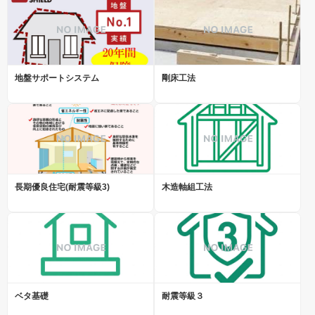
地盤サポートシステム
剛床工法
長期優良住宅(耐震等級3)
木造軸組工法
ベタ基礎
耐震等級３