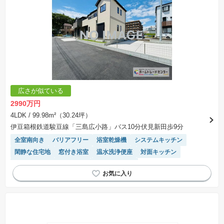
広さが似ている
2990万円
4LDK
/ 99.98m²（30.24坪）
伊豆箱根鉄道駿豆線「三島広小路」バス10分伏見新田歩9分
全室南向き
バリアフリー
浴室乾燥機
システムキッチン
閑静な住宅地
窓付き浴室
温水洗浄便座
対面キッチン
モニター付きインターホン
トイレ2個以上