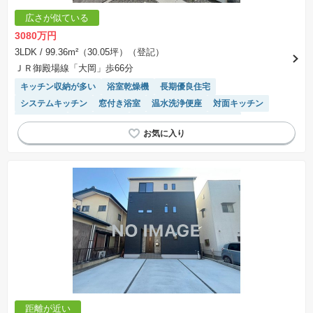
広さが似ている
3080万円
3LDK
/ 99.36m²（30.05坪）（登記）
ＪＲ御殿場線「大岡」歩66分
キッチン収納が多い
浴室乾燥機
長期優良住宅
システムキッチン
窓付き浴室
温水洗浄便座
対面キッチン
陽当り良好
高機能トイレ
モニター付きインターホン
トイレ2個以上
WIC
平坦地
距離が近い