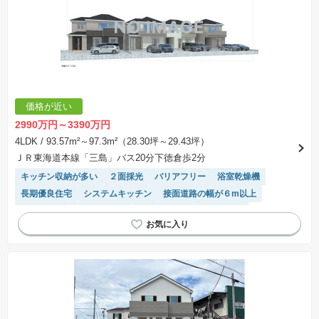
価格が近い
2990万円～3390万円
4LDK
/ 93.57m²～97.3m²（28.30坪～29.43坪）
ＪＲ東海道本線「三島」バス20分下徳倉歩2分
キッチン収納が多い
２面採光
バリアフリー
浴室乾燥機
長期優良住宅
システムキッチン
接面道路の幅が６m以上
窓付き浴室
温水洗浄便座
対面キッチン
陽当り良好
モニター付きインターホン
トイレ2個以上
WIC