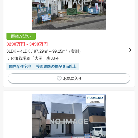
距離が近い
3290万円～3490万円
3LDK～4LDK
/ 97.29m²～99.15m²（実測）
ＪＲ御殿場線「大岡」歩38分
閑静な住宅地
接面道路の幅が６m以上