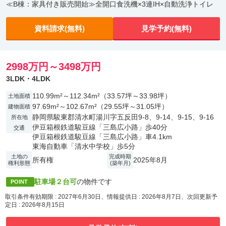
≪B棟：家具付き販売開始≫全開口食洗機×3連IH×自動洗浄トイレ
資料請求(無料)
見学予約(無料)
2998万円～3498万円
3LDK・4LDK
110.99m²～112.34m²（33.57坪～33.98坪）
土地面積
97.69m²～102.67m²（29.55坪～31.05坪）
建物面積
静岡県駿東郡清水町湯川字五反田9-8、9-14、9-15、9-16
所在地
伊豆箱根鉄道駿豆線「三島広小路」歩40分
交通
伊豆箱根鉄道駿豆線「三島広小路」車4.1km
東海自動車「清水中学校」歩5分
土地の
完成時期
所有権
2025年8月
権利形態
(築年月)
駐車場２台可
の物件です
POINT
取引条件有効期限 : 2027年6月30日、情報提供日 : 2026年8月7日、次回更新予
定日 : 2026年8月15日