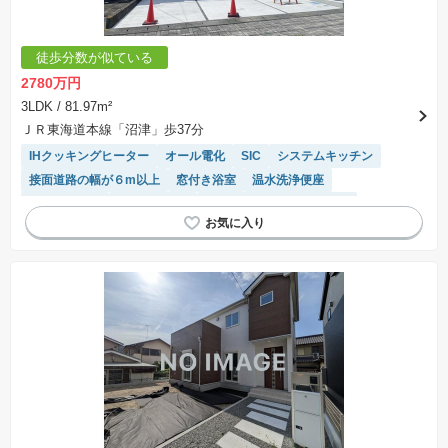
徒歩分数が似ている
2780万円
3LDK
/ 81.97m²
ＪＲ東海道本線「沼津」歩37分
IHクッキングヒーター
オール電化
SIC
システムキッチン
接面道路の幅が６m以上
窓付き浴室
温水洗浄便座
対面キッチン
高機能トイレ
モニター付きインターホン
トイレ2個以上