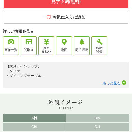
見学予約(無料)
お気に入りに追加
詳しい情報を見る
月々
特徴
画像一覧
間取り
地図
周辺環境
支払い
設備
【家具ラインナップ】
・ソファ
・ダイニングテーブル
・TV台
もっと見る
・ラグ
・ダイニング照明
将来まで安心して住み続けられる長期優良住宅仕様の新築分譲住宅が、清水
町湯川エリアに誕生。耐久性・省エネ性・維持管理性に配慮した住まいは、
家族の暮らしを長く支えます。室内設備には信頼のパナソニック製を採用
し、キッチン・トイレ・洗面台・浴室まで上質で統一感のある空間を実現。
使い勝手の良さと清掃性にも優れ、日々の家事負担を軽減します。また、建
売住宅では珍しいルーフバルコニーがある棟も。明るく開放的なLDKや計画
A棟
B棟
的な収納など、暮らしやすさを追求した間取りも魅力。ぜひ現地でご体感く
C棟
D棟
ださい。