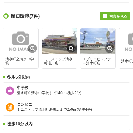
周辺環境
(7件)
写真を見る
清水町立清水中学
ミニストップ清水
エブリイビッグデ
清水町
校
町湯川店
ー清水町店
徒歩5分以内
中学校
清水町立清水中学校まで140m (徒歩2分)
コンビニ
ミニストップ清水町湯川店まで250m (徒歩4分)
徒歩10分以内