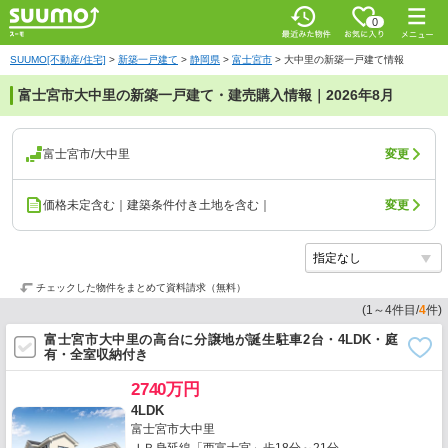
0
SUUMO[不動産/住宅]
>
新築一戸建て
>
静岡県
>
富士宮市
>
大中里の新築一戸建て情報
富士宮市大中里の新築一戸建て・建売購入情報｜2026年8月
富士宮市/大中里
変更
価格未定含む｜建築条件付き土地を含む｜
変更
チェックした物件をまとめて資料請求（無料）
(
1
～
4
件目/
4
件)
富士宮市大中里の高台に分譲地が誕生駐車2台・4LDK・庭
有・全室収納付き
2740万円
4LDK
富士宮市大中里