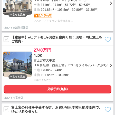
ＪＲ身延線「西富士宮」歩18分～21分
土地
171m²～174m²（51.72坪～52.63坪）
建物
101.85m²～103.5m²（30.80坪～31.30坪）
いろどりアイタウン 富士宮市大…
(株)アイダ設計沼津店
【建築中】●〇アトモ〇●お盆も案内可能！現地・同社施工を
ご案内♪
2740万円
4LDK
富士宮市大中里
ＪＲ身延線「西富士宮」バス6分フイルムパーク歩3分
土地
170m²～174m²
建物
101.85m²～103.5m²
大中里 2740万円
見学予約(無料)
(株)アトモ富士店
富士宮の利便を享受する街。お買い物も学校も徒歩圏内で、
ゆとりある暮らし