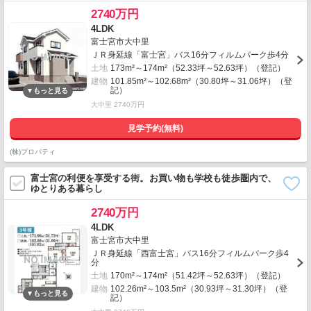
2740万円
4LDK
富士宮市大中里
ＪＲ身延線「富士宮」バス16分フィルムパーク歩4分
土地
173m²～174m²（52.33坪～52.63坪）（登記）
建物
101.85m²～102.68m²（30.80坪～31.06坪）（登
記）
大中里 2740万円
見学予約(無料)
(株)プロパティ
富士宮の利便を享受する街。お買い物も学校も徒歩圏内で、
ゆとりある暮らし
2740万円
4LDK
富士宮市大中里
ＪＲ身延線「西富士宮」バス16分フィルムパーク歩4
分
土地
170m²～174m²（51.42坪～52.63坪）（登記）
建物
102.26m²～103.5m²（30.93坪～31.30坪）（登
記）