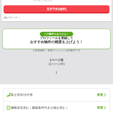
大中里 2740万円
見学予約(無料)
(株)プロパティ
この物件もありかも！
プロフィールを登録して
おすすめ物件の精度を上げよう！
※賃貸物件・新築マンションは対象外です
1
ページ目
(
1
ページ中)
1
富士宮市/大中里
変更
価格未定含む｜建築条件付き土地を含む｜
変更